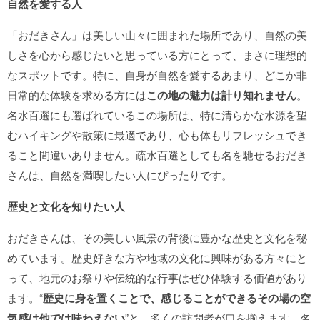
自然を愛する人
「おだきさん」は美しい山々に囲まれた場所であり、自然の美
しさを心から感じたいと思っている方にとって、まさに理想的
なスポットです。特に、自身が自然を愛するあまり、どこか非
日常的な体験を求める方には
この地の魅力は計り知れません
。
名水百選にも選ばれているこの場所は、特に清らかな水源を望
むハイキングや散策に最適であり、心も体もリフレッシュでき
ること間違いありません。疏水百選としても名を馳せるおだき
さんは、自然を満喫したい人にぴったりです。
歴史と文化を知りたい人
おだきさんは、その美しい風景の背後に豊かな歴史と文化を秘
めています。歴史好きな方や地域の文化に興味がある方々にと
って、地元のお祭りや伝統的な行事はぜひ体験する価値があり
ます。“
歴史に身を置くことで、感じることができるその場の空
気感は他では味わえない
”と、多くの訪問者が口を揃えます。名