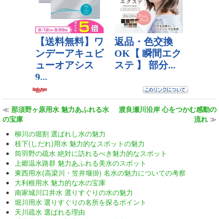
≪
那須野ヶ原用水 魅力あふれる水
渡良瀬川沿岸 心をつかむ感動の
の宝庫
流れ
≫
柳川の堀割 選ばれし水の魅力
枝下(しだれ)用水 魅力的なスポットの魅力
筒羽野の疏水 絶対に訪れるべき魅力的なスポット
上郷温水路群 魅力あふれる美水のスポット
東西用水(高梁川・笠井堰掛) 名水の魅力についての考察
大利根用水 魅力的な水の宝庫
南家城川口井水 選りすぐりの水の魅力
堀川用水 選りすぐりの名所を探るポイント
天川疏水 選ばれる理由