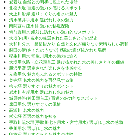
愛宕堰 自然との調和に包まれた場所
北楯大堰 百選の魅力を感じるスポット
犬上川沿岸 選りすぐりの名水の魅力
清水篠井手用水 選ばれし水の魅力
南阿蘇村疏水群 魅力の秘境探険
備前堀用水 絶対に訪れたい魅力的なスポット
大堰(内川) 名水の厳選された美しさとその歴史
大和川分水 築留掛かり 自然と文化が織りなす素晴らしい調和
裂田の溝(さくたのうなで) 感動の選び抜かれた場所
稲生川用水 稲生川用水の魅力に迫る
大堰用水路・立花頭首工 選び抜かれた水の美しさとその価値
胆沢平野 選定された楽しさを体感する
立梅用水 魅力あふれるスポットの特徴
奥寺堰 名水の魅力を再発見する旅
拾ヶ堰 選りすぐりの魅力ポイント
岩木川右岸用水 選ばれし水の魅力
城原井路(神田頭首工) 百選の魅力的なスポット
席田用水 選りすぐりの風情
高瀬川 名水の魅力
杉安堰 百選の魅力を知る
手取川疏水群(手取川七ヶ用水・宮竹用水) 選ばれし水の感動
香川用水 選ばれし水の魅力
印旛沼 選りすぐられた魅力の体験