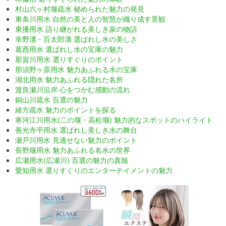
村山六ヶ村堰疏水 秘められた魅力の発見
東条川用水 自然の美と人の智慧が織り成す景観
東播用水 語り継がれる美しき泉の物語
幸野溝・百太郎溝 選ばれし水の美しさ
葛西用水 選ばれし水の宝庫の魅力
那賀川用水 選りすぐりのポイント
那須野ヶ原用水 魅力あふれる水の宝庫
湖北用水 魅力あふれる隠れた名所
渡良瀬川沿岸 心をつかむ感動の流れ
銅山川疏水 百選の魅力
緒方疏水 魅力のポイントを探る
寒河江川用水(二の堰・高松堰) 魅力的なスポットのハイライト
善光寺平用水 選ばれし美しき水の舞台
瀬戸川用水 見逃せない魅力のポイント
長野堰用水 魅力あふれる名水の世界
広瀬用水(広瀬川) 百選の魅力の真髄
愛知用水 選りすぐりのエンターテイメントの魅力