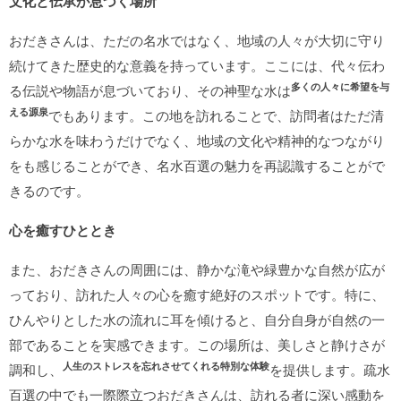
文化と伝承が息づく場所
おだきさんは、ただの名水ではなく、地域の人々が大切に守り
続けてきた歴史的な意義を持っています。ここには、代々伝わ
多くの人々に希望を与
る伝説や物語が息づいており、その神聖な水は
える源泉
でもあります。この地を訪れることで、訪問者はただ清
らかな水を味わうだけでなく、地域の文化や精神的なつながり
をも感じることができ、名水百選の魅力を再認識することがで
きるのです。
心を癒すひととき
また、おだきさんの周囲には、静かな滝や緑豊かな自然が広が
っており、訪れた人々の心を癒す絶好のスポットです。特に、
ひんやりとした水の流れに耳を傾けると、自分自身が自然の一
部であることを実感できます。この場所は、美しさと静けさが
人生のストレスを忘れさせてくれる特別な体験
調和し、
を提供します。疏水
百選の中でも一際際立つおだきさんは、訪れる者に深い感動を