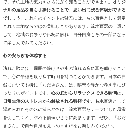
で、その土地の魅力をさらに深く知ることができます。
オリジ
ナルの逸品を自ら手掛けることで、思い出に残る体験ができる
でしょう。
これらのイベントの背景には、名水百選として選定
される土地ならではの美味しさがあります。疏水百選の一環と
して、地域のお祭りや伝統に触れ、自分自身もその一部になっ
て楽しんでみてください。
心の安らぎを体感する
訪れた際には、周囲の静けさや水の流れる音に耳を傾けること
で、心の平穏を取り戻す時間を持つことができます。日本の自
然においても特に「おだきさん」は、瞑想や静かな考え事にぴ
ったりのポイントです。
心の底からリラックスできる瞬間は、
日常生活のストレスから解放される特権です。
名水百選として
認められたその水の清らかさは、疏水百選をテーマにした思索
を促してくれ、訪れる価値がさらに高まります。ぜひ、「おだ
きさん」で自分自身を見つめ直す旅をお楽しみください。