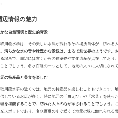
い。
周辺情報の魅力
豊かな自然環境と歴史的背景
手取川疏水群は、その美しい水流が流れるその場所自体が、訪れる
す。
清らかな水の音や緑豊かな景観は、まるで別世界のようです。
きる場所で、周辺には古くからの建築物や文化遺産が点在しており
ることでしょう。名水百選の一つとして、地元の人々に大切にされ
地元の特産品と美食を楽しむ
手取川疏水群の近くでは、地元の特産品を楽しむこともできます。
提供しているお店が多く、特に地元の「白えび」や「水菜」を使っ
料理を堪能することで、訪れた人々の心が示されることでしょう。
観光スポットであり、名水百選のすぐ近くで地元の味に触れられる