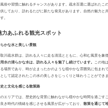
の風俗や習慣に触れるチャンスがあります。疏水百選に選ばれたこ
提供しており、訪れるたびに新たな発見があります。自然の魅力と
です。
魅力あふれる観光スポット
清らかな水と美しい景観
手取川疏水群は、訪れる人々に走る清流とともに、心和む風景を象
竹用水の清らかな水は、訪れる人々を魅了し続けています。
この地
する場所であり、時が止まったかのような穏やかな雰囲気に包まれ
選として認定されたこの水の美しさをじっくりと味わうことができ
歴史と文化を感じる散策路
このエリアでは、歴史的な背景に触れながら穏やかな時間を過ごす
き良き時代の情緒を感じさせる風景が広がっており、
散策を通じて