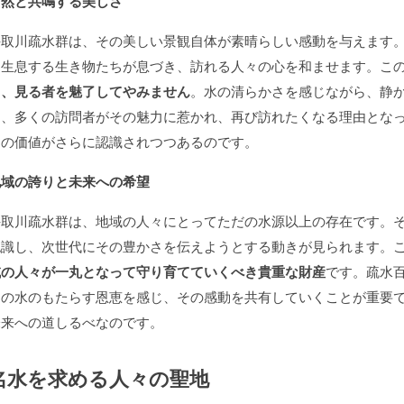
自然と共鳴する美しさ
手取川疏水群は、その美しい景観自体が素晴らしい感動を与えます
に生息する生き物たちが息づき、訪れる人々の心を和ませます。こ
し、見る者を魅了してやみません
。水の清らかさを感じながら、静
て、多くの訪問者がその魅力に惹かれ、再び訪れたくなる理由とな
その価値がさらに認識されつつあるのです。
地域の誇りと未来への希望
手取川疏水群は、地域の人々にとってただの水源以上の存在です。
認識し、次世代にその豊かさを伝えようとする動きが見られます。
域の人々が一丸となって守り育てていくべき貴重な財産
です。疏水
この水のもたらす恩恵を感じ、その感動を共有していくことが重要
未来への道しるべなのです。
名水を求める人々の聖地