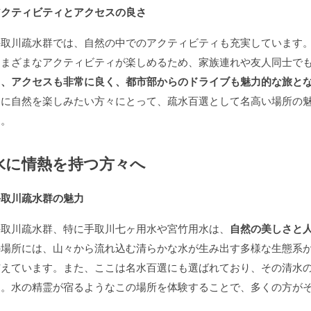
アクティビティとアクセスの良さ
手取川疏水群では、自然の中でのアクティビティも充実しています
さまざまなアクティビティが楽しめるため、家族連れや友人同士で
て、アクセスも非常に良く、都市部からのドライブも魅力的な旅と
間に自然を楽しみたい方々にとって、疏水百選として名高い場所の
す。
水に情熱を持つ方々へ
手取川疏水群の魅力
手取川疏水群、特に手取川七ヶ用水や宮竹用水は、
自然の美しさと
の場所には、山々から流れ込む清らかな水が生み出す多様な生態系
与えています。また、ここは名水百選にも選ばれており、その清水
ん。水の精霊が宿るようなこの場所を体験することで、多くの方が