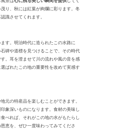
る風景は
心に残る美しい瞬間を提供
してく
い茂り、秋には紅葉が絢爛に彩ります。冬
再認識させてくれます。
います。明治時代に造られたこの水路に
い石碑や道標を見つけることで、その時代
です。耳を澄ませて川の流れや風の音を感
に選ばれたこの地の重要性を改めて実感す
や地元の特産品を楽しむことができます。
層印象深いものになります。食材の美味し
口食べれば、それがこの地の水がもたらし
の恩恵を、ぜひ一度味わってみてくださ