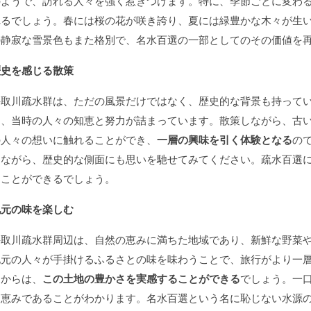
のようで、訪れる人々を強く惹きつけます。特に、季節ごとに変わ
れるでしょう。春には桜の花が咲き誇り、夏には緑豊かな木々が生
の静寂な雪景色もまた格別で、名水百選の一部としてのその価値を
歴史を感じる散策
手取川疏水群は、ただの風景だけではなく、歴史的な背景も持って
は、当時の人々の知恵と努力が詰まっています。散策しながら、古
の人々の想いに触れることができ、
一層の興味を引く体験となる
の
じながら、歴史的な側面にも思いを馳せてみてください。疏水百選
ることができるでしょう。
地元の味を楽しむ
手取川疏水群周辺は、自然の恵みに満ちた地域であり、新鮮な野菜
地元の人々が手掛けるふるさとの味を味わうことで、旅行がより一
さからは、
この土地の豊かさを実感することができる
でしょう。一
た恵みであることがわかります。名水百選という名に恥じない水源