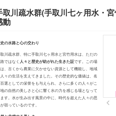
手取川疏水群(手取川七ヶ用水・宮
感動
歴史の水路と心の交わり
手取川疏水群、特に手取川七ヶ用水と宮竹用水は、ただの
水路ではなく
人々と歴史が紡がれた生きた証
です。この場
所は、古くから農業に欠かせない資源として機能し、地域
の人々の生活を支えてきました。その歴史的な価値は、名
水百選としての栄誉をも与えられ、さらに多くの人々がこ
の地の自然の美しさと心に響く水の力を感じる場となって
います。水が生み出す風景の中に、時代を超えた人々の思
いが宿っているのです。