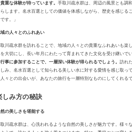
る貴重な体験が待っています。
手取川疏水群は、周辺の風景とも調
たらします。名水百選としての価値を体感しながら、歴史を感じる
力です。」
地域の人々とのふれあい
手取川疏水群を訪れることで、地域の人々との貴重なふれあいも楽
水を大切にし、長い年月にわたって育まれてきた文化を受け継いで
な行事に参加することで、一層深い体験が得られるでしょう。
訪れ
楽しみ、名水百選として知られる美しい水に対する愛情を感じ取っ
た人々との出会いが、あなたの旅行を一層特別なものにしてくれる
楽しみ方の秘訣
自然の美しさを堪能する
手取川疏水群は、心洗われるような自然の美しさが魅力です。様々