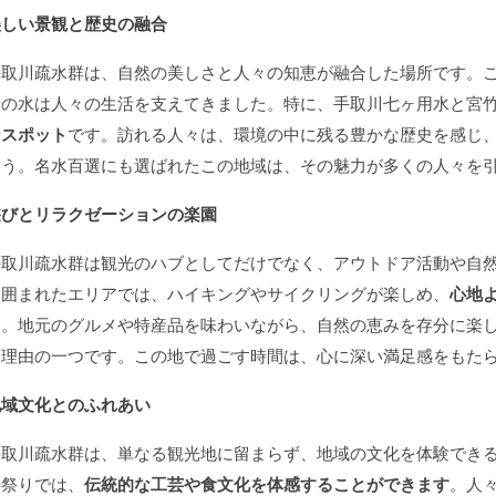
美しい景観と歴史の融合
手取川疏水群は、自然の美しさと人々の知恵が融合した場所です。
その水は人々の生活を支えてきました。特に、手取川七ヶ用水と宮
なスポット
です。訪れる人々は、環境の中に残る豊かな歴史を感じ
ょう。名水百選にも選ばれたこの地域は、その魅力が多くの人々を
遊びとリラクゼーションの楽園
手取川疏水群は観光のハブとしてだけでなく、アウトドア活動や自
に囲まれたエリアでは、ハイキングやサイクリングが楽しめ、
心地
す。地元のグルメや特産品を味わいながら、自然の恵みを存分に楽
た理由の一つです。この地で過ごす時間は、心に深い満足感をもた
地域文化とのふれあい
手取川疏水群は、単なる観光地に留まらず、地域の文化を体験でき
や祭りでは、
伝統的な工芸や食文化を体感することができます
。人