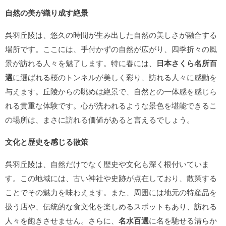
自然の美が織り成す絶景
呉羽丘陵は、悠久の時間が生み出した自然の美しさが融合する
場所です。ここには、手付かずの自然が広がり、四季折々の風
景が訪れる人々を魅了します。特に春には、
日本さくら名所百
選
に選ばれる桜のトンネルが美しく彩り、訪れる人々に感動を
与えます。丘陵からの眺めは絶景で、自然との一体感を感じら
れる貴重な体験です。心が洗われるような景色を堪能できるこ
の場所は、まさに訪れる価値があると言えるでしょう。
文化と歴史を感じる散策
呉羽丘陵は、自然だけでなく歴史や文化も深く根付いていま
す。この地域には、古い神社や史跡が点在しており、散策する
ことでその魅力を味わえます。また、周囲には地元の特産品を
扱う店や、伝統的な食文化を楽しめるスポットもあり、訪れる
人々を飽きさせません。さらに、
名水百選
に名を馳せる清らか