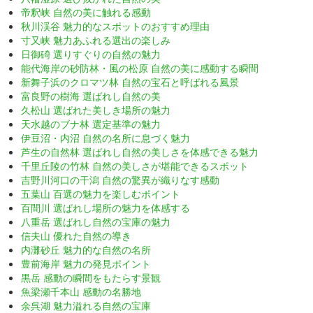
帝釈峡 自然の美に触れる感動
秋川渓谷 魅力的なスポットのおすすめ理由
寸又峡 魅力あふれる選出の楽しみ
日御碕 選りすぐりの自然の魅力
能代海岸の砂防林・風の松原 自然の美に感動する瞬間
新舞子浜のクロマツ林 自然の宝石と呼ばれる風景
富良野の樹海 選ばれし自然の美
久松山 選ばれた美しき場所の魅力
天水越のブナ林 選定基準の魅力
伊豆沼・内沼 自然の名所に息づく魅力
芦生の自然林 選ばれし自然の美しさを体感できる魅力
千里丘陵の竹林 自然の美しさが堪能できるスポット
吉野川河口の干潟 自然の驚異が織りなす感動
五葉山 百選の魅力を楽しむポイント
百間川 選ばれし場所の魅力を体感する
八重岳 選ばれし自然の宝庫の魅力
信夫山 優れた自然の導き
内灘砂丘 魅力的な自然の名所
豊前海岸 魅力の発見ポイント
黒岳 感動の瞬間をもたらす景観
魚梁瀬千本山 感動の名勝地
余呉湖 魅力溢れる自然の宝庫