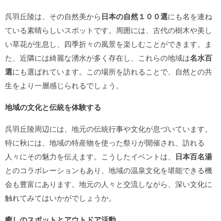
呉羽丘陵は、その自然美から
日本の自然１００選
にも名を連ね
ている素晴らしいスポットです。周囲には、古代の樹木や美し
い草花が生息し、四季折々の風景を楽しむことができます。ま
た、近隣には綺麗な湧水が多く存在し、これらの地域は
名水百
選
にも選ばれています。この場所を訪れることで、自然との共
生をより一層感じられるでしょう。
地域の文化と伝統を体験する
呉羽丘陵周辺には、地元の伝統行事や文化が息づいています。
特に秋には、地域の特産物を使った祭りが開催され、訪れる
人々にその魅力を伝えます。こうしたイベントは、
日本百名湯
とのコラボレーションもあり、地域の温泉文化を堪能できる機
会も豊富にあります。地元の人々と交流しながら、深い文化に
触れてみてはいかがでしょうか。
癒しのスポットとアウトドア活動