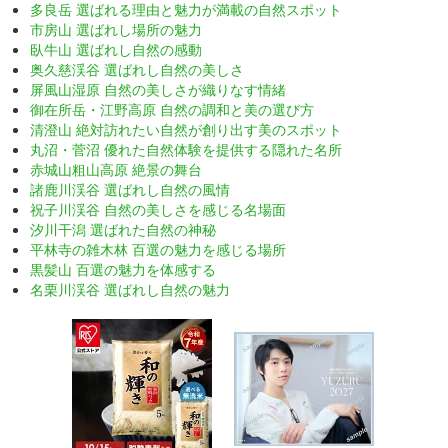
多良岳 選ばれる理由と魅力が満載の自然スポット
市房山 選ばれし場所の魅力
臥牛山 選ばれし自然の感動
奥久慈渓谷 選ばれし自然の美しさ
屏風山湿原 自然の美しさが織りなす情緒
御在所岳・江野高原 自然の調和と美の選び方
清澄山 絶対訪れたい自然が創り出す美のスポット
丸沼・菅沼 優れた自然体験を提供する隠れた名所
赤城山粗山高原 絶景の舞台
諸鹿川渓谷 選ばれし自然の風情
祝子川渓谷 自然の美しさを感じる名場面
汐川干潟 選ばれた自然の神秘
平林寺の雑木林 百選の魅力を感じる場所
黒髪山 百選の魅力を体感する
名栗川渓谷 選ばれし自然の魅力