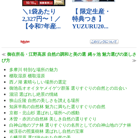
≪
御在所岳・江野高原 自然の調和と美の選
縄ヶ池 魅力選びの楽しさ
び方
≫
多摩川 特別な場所の魅力
櫃取湿原 櫃取湿原
西ノ湖 素晴らしい場所の選定
御池岳オオイタヤメイゲツ群落 選りすぐりの自然との出会い
涸沼 選ばれし絶景の情緒
狭山丘陵 自然の美しさを讃える場所
知床半島の自然林 魅力に満ちた選りすぐりの自然
京都・北山杉 選ばれし場所への感動
木曽・赤沢の自然林 美しき自然の選りすぐり
白神山地のブナ林 選りすぐりの名所としての白神山地のブナ林
綾渓谷の照葉樹林 選ばれし自然の宝庫
八幡湿原 選び抜かれた自然の美