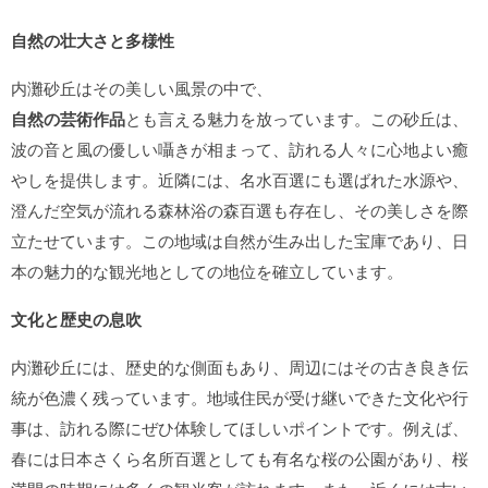
自然の壮大さと多様性
内灘砂丘はその美しい風景の中で、
自然の芸術作品
とも言える魅力を放っています。この砂丘は、
波の音と風の優しい囁きが相まって、訪れる人々に心地よい癒
やしを提供します。近隣には、名水百選にも選ばれた水源や、
澄んだ空気が流れる森林浴の森百選も存在し、その美しさを際
立たせています。この地域は自然が生み出した宝庫であり、日
本の魅力的な観光地としての地位を確立しています。
文化と歴史の息吹
内灘砂丘には、歴史的な側面もあり、周辺にはその古き良き伝
統が色濃く残っています。地域住民が受け継いできた文化や行
事は、訪れる際にぜひ体験してほしいポイントです。例えば、
春には日本さくら名所百選としても有名な桜の公園があり、桜