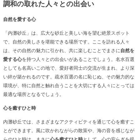
調和の取れた人々との出会い
自然を愛する心
「内灘砂丘」は、広大な砂丘と美しい海を望む絶景スポット
で、自然の美しさを堪能できる場所です。ここを訪れる人々
は、その自然の魅力に引かれ、共に楽しむことでまさに
自然を
愛する心
を持つ人々との出会いがあることでしょう。名水百選
としても名高いこの地で、愛好者同士の交流が生まれ、より深
い絆が築かれるのです。疏水百選の名に恥じぬ、その魅力的な
環境が、特に自然と触れ合うことを大切にする人々にとっては
最適な場所となるでしょう。
心を癒すひと時
内灘砂丘では、さまざまなアクティビティを通じて心を癒すこ
とができます。風に吹かれながらの散策や、海の音を感じなが
らのひと時は、まさに
心を癒すひと時
として、心の安らぎを提