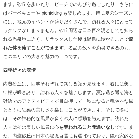
ます。砂丘を歩いたり、ビーチでのんびり過ごしたり、さらに
はバーベキューや picnicking も楽しめます。特に夏のシーズン
には、地元のイベントが盛りだくさんで、訪れる人々にとって
ワクワクが止まりません。砂丘周辺は日本百名湯としても知ら
れる温泉地に近く、リラックスした後は温泉に浸かることで
疲
れた体を癒すことができます
。名品の数々を満喫できるのも、
このエリアの大きな魅力の一つです。
四季折々の表情
内灘砂丘は、四季それぞれで異なる顔を見せます。春には美し
い桜が咲き誇り、訪れる人々を魅了します。夏は透き通る海と
砂浜でのアクティビティが目白押しで、秋になると穏やかな風
とともに紅葉の美しさを楽しむことができます。そして冬に
は、その神秘的な風景が多くの人に感動を与えます。訪れた
人々はその美しい風景に
心を奪われること間違いなし
です。ま
た、内灘砂丘は日本の秘境百選にも選ばれており、隠れ家的な