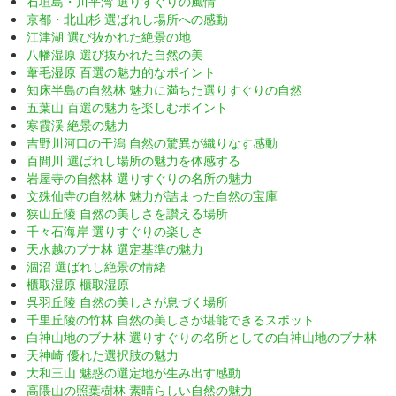
石垣島・川平湾 選りすぐりの風情
京都・北山杉 選ばれし場所への感動
江津湖 選び抜かれた絶景の地
八幡湿原 選び抜かれた自然の美
葦毛湿原 百選の魅力的なポイント
知床半島の自然林 魅力に満ちた選りすぐりの自然
五葉山 百選の魅力を楽しむポイント
寒霞渓 絶景の魅力
吉野川河口の干潟 自然の驚異が織りなす感動
百間川 選ばれし場所の魅力を体感する
岩屋寺の自然林 選りすぐりの名所の魅力
文殊仙寺の自然林 魅力が詰まった自然の宝庫
狭山丘陵 自然の美しさを讃える場所
千々石海岸 選りすぐりの楽しさ
天水越のブナ林 選定基準の魅力
涸沼 選ばれし絶景の情緒
櫃取湿原 櫃取湿原
呉羽丘陵 自然の美しさが息づく場所
千里丘陵の竹林 自然の美しさが堪能できるスポット
白神山地のブナ林 選りすぐりの名所としての白神山地のブナ林
天神崎 優れた選択肢の魅力
大和三山 魅惑の選定地が生み出す感動
高隈山の照葉樹林 素晴らしい自然の魅力