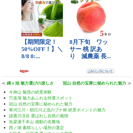
≪
縄ヶ池 魅力選びの楽しさ
冠山 自然の宝庫に秘められた魅力
≫
今神山 魅惑の絶景体験
宍道湖 魅力あふれる特選スポット
冠山 自然の宝庫に秘められた魅力
寒河江川・朝日川上流のブナ林 絶景ポイントの魅力
諸鹿川渓谷 選ばれし自然の風情
魚梁瀬千本山 感動の名勝地
西ノ湖 素晴らしい場所の選定