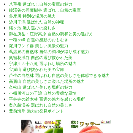
八重岳 選ばれし自然の宝庫の魅力
綾渓谷の照葉樹林 選ばれし自然の宝庫
多摩川 特別な場所の魅力
汐川干潟 選ばれた自然の神秘
縄ヶ池 魅力選びの楽しさ
御在所岳・江野高原 自然の調和と美の選び方
十種ヶ峰 百選の感動のおもむき
淀川ワンド群 美しい風景の魅力
蔦温泉の自然林 自然の調和が織り成す魅力
奥裾花渓谷 自然の選び抜かれた美
宇津江四十八滝 選ばれし場所の魅力
宝満山 選び抜かれた美の宝庫
芦生の自然林 選ばれし自然の美しさを体感できる魅力
高麗山 自然の美しさに溢れた場所の魅力
久松山 選ばれた美しき場所の魅力
小櫃川河口の干潟 自然の豊穣な風情
平林寺の雑木林 百選の魅力を感じる場所
奥久慈渓谷 選ばれし自然の美しさ
豊前海岸 魅力の発見ポイント