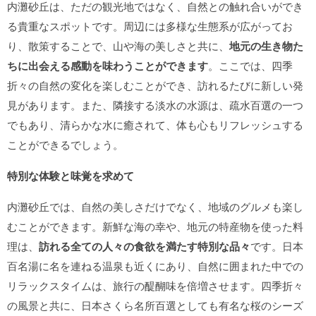
内灘砂丘は、ただの観光地ではなく、自然との触れ合いができ
る貴重なスポットです。周辺には多様な生態系が広がってお
り、散策することで、山や海の美しさと共に、
地元の生き物た
ちに出会える感動を味わうことができます
。ここでは、四季
折々の自然の変化を楽しむことができ、訪れるたびに新しい発
見があります。また、隣接する淡水の水源は、疏水百選の一つ
でもあり、清らかな水に癒されて、体も心もリフレッシュする
ことができるでしょう。
特別な体験と味覚を求めて
内灘砂丘では、自然の美しさだけでなく、地域のグルメも楽し
むことができます。新鮮な海の幸や、地元の特産物を使った料
理は、
訪れる全ての人々の食欲を満たす特別な品々
です。日本
百名湯に名を連ねる温泉も近くにあり、自然に囲まれた中での
リラックスタイムは、旅行の醍醐味を倍増させます。四季折々
の風景と共に、日本さくら名所百選としても有名な桜のシーズ