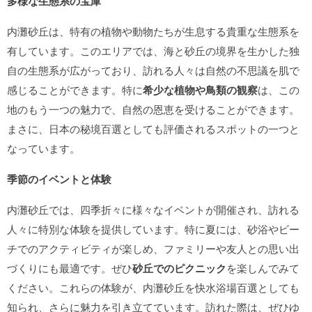
多様な生態系の宝庫
内灘砂丘は、特有の植物や動物たちが生息する貴重な生態系を
有しています。このエリアでは、海と砂丘の境界を生かした独
自の生態系が広がっており、訪れる人々は自然の不思議を肌で
感じることができます。特に
希少な植物や鳥類の観察
は、この
地のもう一つの魅力で、自然の恩恵を受けることができます。
まさに、日本の秘境百選としても評価されるスポットの一つと
なっています。
季節のイベントと体験
内灘砂丘では、四季折々に様々なイベントが開催され、訪れる
人々に特別な体験を提供しています。特に夏には、砂浴やビー
チでのアクティビティが楽しめ、ファミリーや友人との思い出
づくりにも最適です。ぜひ
砂丘でのピクニック
を楽しんでみて
ください。これらの体験が、内灘砂丘を快水浴場百選としても
知られ、さらに魅力を引き立てています。訪れた際は、ぜひゆ