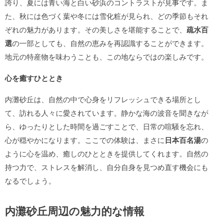
誇り、夏には青い海と白い砂浜のコントラストが見事です。ま
た、秋には色づく葉や冬には雪化粧が見られ、どの季節もそれ
ぞれの魅力があります。その美しさを堪能することで、
疏水百
選
の一部としても、自然の恵みを再認識することができます。
地元の特産物を味わうことも、この地ならではの楽しみです。
心を癒すひととき
内灘砂丘は、自然の中で心身をリフレッシュできる場所とし
て、訪れる人々に愛されています。静かな海の波音を聞きなが
ら、ゆったりとした時間を過ごすことで、日常の喧騒を忘れ、
心が穏やかになります。ここでの体験は、まさに
日本百名湯
の
ように心を温め、癒しのひとときを提供してくれます。自然の
持つ力で、ストレスを解消し、自分自身を見つめ直す機会にも
なるでしょう。
内灘砂丘周辺の魅力的な情報