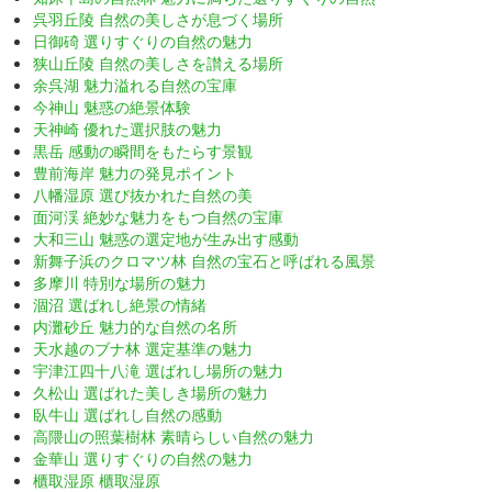
呉羽丘陵 自然の美しさが息づく場所
日御碕 選りすぐりの自然の魅力
狭山丘陵 自然の美しさを讃える場所
余呉湖 魅力溢れる自然の宝庫
今神山 魅惑の絶景体験
天神崎 優れた選択肢の魅力
黒岳 感動の瞬間をもたらす景観
豊前海岸 魅力の発見ポイント
八幡湿原 選び抜かれた自然の美
面河渓 絶妙な魅力をもつ自然の宝庫
大和三山 魅惑の選定地が生み出す感動
新舞子浜のクロマツ林 自然の宝石と呼ばれる風景
多摩川 特別な場所の魅力
涸沼 選ばれし絶景の情緒
内灘砂丘 魅力的な自然の名所
天水越のブナ林 選定基準の魅力
宇津江四十八滝 選ばれし場所の魅力
久松山 選ばれた美しき場所の魅力
臥牛山 選ばれし自然の感動
高隈山の照葉樹林 素晴らしい自然の魅力
金華山 選りすぐりの自然の魅力
櫃取湿原 櫃取湿原