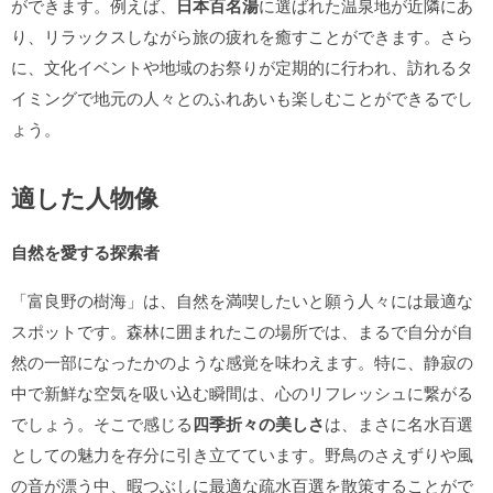
ができます。例えば、
日本百名湯
に選ばれた温泉地が近隣にあ
り、リラックスしながら旅の疲れを癒すことができます。さら
に、文化イベントや地域のお祭りが定期的に行われ、訪れるタ
イミングで地元の人々とのふれあいも楽しむことができるでし
ょう。
適した人物像
自然を愛する探索者
「富良野の樹海」は、自然を満喫したいと願う人々には最適な
スポットです。森林に囲まれたこの場所では、まるで自分が自
然の一部になったかのような感覚を味わえます。特に、静寂の
中で新鮮な空気を吸い込む瞬間は、心のリフレッシュに繋がる
でしょう。そこで感じる
四季折々の美しさ
は、まさに名水百選
としての魅力を存分に引き立てています。野鳥のさえずりや風
の音が漂う中、暇つぶしに最適な疏水百選を散策することがで