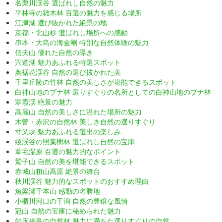
名栗川渓谷 選ばれし自然の魅力
平林寺の雑木林 百選の魅力を感じる場所
江津湖 選び抜かれた絶景の地
京都・北山杉 選ばれし場所への感動
串本・大島の海金剛 特別な自然体験の魅力
信夫山 優れた自然の導き
宍道湖 魅力あふれる特選スポット
奥裾花渓谷 自然の選び抜かれた美
千里丘陵の竹林 自然の美しさが堪能できるスポット
白神山地のブナ林 選りすぐりの名所としての白神山地のブナ林
寒霞渓 絶景の魅力
高麗山 自然の美しさに溢れた場所の魅力
木曽・赤沢の自然林 美しき自然の選りすぐり
寸又峡 魅力あふれる選出の楽しみ
綾渓谷の照葉樹林 選ばれし自然の宝庫
葦毛湿原 百選の魅力的なポイント
鷲子山 自然の美を堪能できるスポット
赤城山粗山高原 絶景の舞台
秋川渓谷 魅力的なスポットのおすすめ理由
魚梁瀬千本山 感動の名勝地
小櫃川河口の干潟 自然の豊穣な風情
冠山 自然の宝庫に秘められた魅力
知床半島の自然林 魅力に満ちた選りすぐりの自然