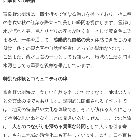
四季折々の表情
富良野の樹海は、四季折々で異なる魅力を持っており、特に春
の息吹や秋の紅葉が際立って美しい瞬間を提供します。雪解け
水が流れる春、色とりどりの花々が咲く夏、そして黄金色に染
まる秋。一年を通して、
感動的な自然の美
を体感できるこの場
所は、多くの観光客や自然愛好者にとっての聖地なのです。こ
こはまた、疏水百選の一つとしても知られ、地域の生活を潤す
水源としても重要な役割を果たしています。
特別な体験とコミュニティの絆
富良野の樹海は、美しい自然を楽しむだけでなく、地域の人々
との交流の場でもあります。定期的に開催されるイベントで
は、地元の特産品や文化を体験でき、それが訪れる人々にとっ
て特別な思い出となることは間違いありません。ここでの体験
は、
人とのつながりを深める貴重な時間
として人々を引き寄
せ、さらに地域の活性化にも寄与しています。また、日本百名