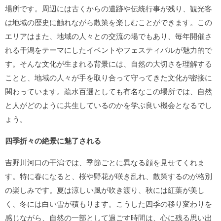
場所です。周辺には古くからの遺跡や伝統行事が残り、観光客
は地域の歴史に触れながら散策を楽しむことができます。この
エリアはまた、地域の人々との交流の場でもあり、毎年開催さ
れる干潟をテーマにしたイベントやフェスティバルが魅力的で
す。そんな文化が生まれる背景には、自然の大切さを理解する
ことと、地域の人々が手を取り合って守ってきた文化が密接に
関わっています。疏水百選としても有名なこの場所では、自然
と人がどのように共生しているのかを学ぶ良い機会となるでし
ょう。
四季折々の絶景に魅了される
吉野川河口の干潟では、季節ごとに異なる顔を見せてくれま
す。特に春になると、桜や野花が咲き乱れ、散策するのが格別
の楽しみです。夏は涼しい風が吹き渡り、秋には紅葉が美し
く、冬には白い雪が積もります。こうした四季の移り変わりを
感じながら、自然の一部として過ごす時間は、心に残る思い出