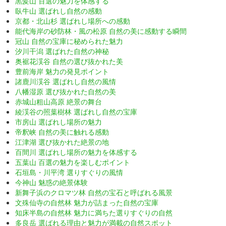
黒髪山 百選の魅力を体感する
臥牛山 選ばれし自然の感動
京都・北山杉 選ばれし場所への感動
能代海岸の砂防林・風の松原 自然の美に感動する瞬間
冠山 自然の宝庫に秘められた魅力
汐川干潟 選ばれた自然の神秘
奥裾花渓谷 自然の選び抜かれた美
豊前海岸 魅力の発見ポイント
諸鹿川渓谷 選ばれし自然の風情
八幡湿原 選び抜かれた自然の美
赤城山粗山高原 絶景の舞台
綾渓谷の照葉樹林 選ばれし自然の宝庫
市房山 選ばれし場所の魅力
帝釈峡 自然の美に触れる感動
江津湖 選び抜かれた絶景の地
百間川 選ばれし場所の魅力を体感する
五葉山 百選の魅力を楽しむポイント
石垣島・川平湾 選りすぐりの風情
今神山 魅惑の絶景体験
新舞子浜のクロマツ林 自然の宝石と呼ばれる風景
文殊仙寺の自然林 魅力が詰まった自然の宝庫
知床半島の自然林 魅力に満ちた選りすぐりの自然
多良岳 選ばれる理由と魅力が満載の自然スポット