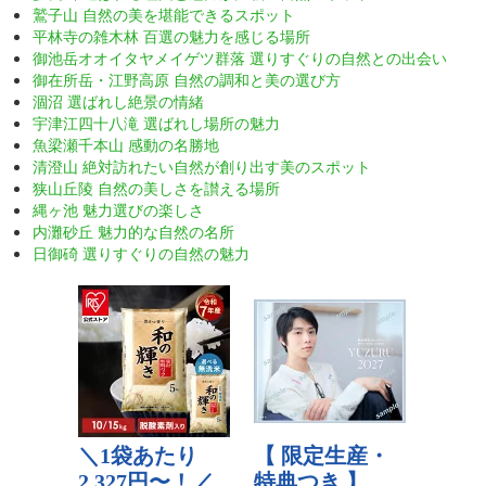
鷲子山 自然の美を堪能できるスポット
平林寺の雑木林 百選の魅力を感じる場所
御池岳オオイタヤメイゲツ群落 選りすぐりの自然との出会い
御在所岳・江野高原 自然の調和と美の選び方
涸沼 選ばれし絶景の情緒
宇津江四十八滝 選ばれし場所の魅力
魚梁瀬千本山 感動の名勝地
清澄山 絶対訪れたい自然が創り出す美のスポット
狭山丘陵 自然の美しさを讃える場所
縄ヶ池 魅力選びの楽しさ
内灘砂丘 魅力的な自然の名所
日御碕 選りすぐりの自然の魅力