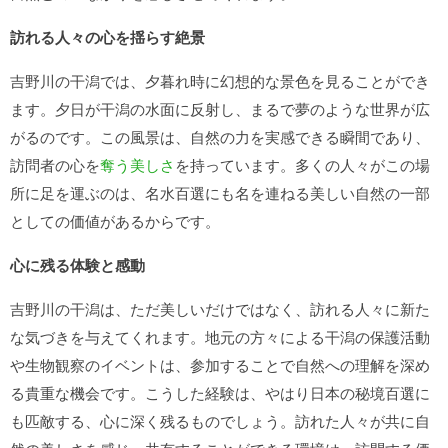
訪れる人々の心を揺らす絶景
吉野川の干潟では、夕暮れ時に幻想的な景色を見ることができ
ます。夕日が干潟の水面に反射し、まるで夢のような世界が広
がるのです。この風景は、自然の力を実感できる瞬間であり、
訪問者の心を
奪う美しさ
を持っています。多くの人々がこの場
所に足を運ぶのは、名水百選にも名を連ねる美しい自然の一部
としての価値があるからです。
心に残る体験と感動
吉野川の干潟は、ただ美しいだけではなく、訪れる人々に新た
な気づきを与えてくれます。地元の方々による干潟の保護活動
や生物観察のイベントは、参加することで自然への理解を深め
る貴重な機会です。こうした経験は、やはり日本の秘境百選に
も匹敵する、心に深く残るものでしょう。訪れた人々が共に自