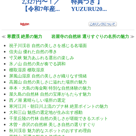
≪
寒霞渓 絶景の魅力
岩屋寺の自然林 選りすぐりの名所の魅力
≫
祝子川渓谷 自然の美しさを感じる名場面
信夫山 優れた自然の導き
寸又峡 魅力あふれる選出の楽しみ
氷ノ山 自然の美が奏でる調和
櫃取湿原 櫃取湿原
屏風山湿原 自然の美しさが織りなす情緒
高麗山 自然の美しさに溢れた場所の魅力
串本・大島の海金剛 特別な自然体験の魅力
屋久島の自然林 自然の宝庫がもたらす魅力
西ノ湖 素晴らしい場所の選定
寒河江川・朝日川上流のブナ林 絶景ポイントの魅力
大和三山 魅惑の選定地が生み出す感動
千里丘陵の竹林 自然の美しさが堪能できるスポット
木曽・赤沢の自然林 美しき自然の選りすぐり
秋川渓谷 魅力的なスポットのおすすめ理由