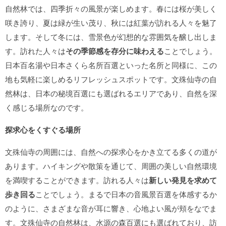
自然林では、四季折々の風景が楽しめます。春には桜が美しく
咲き誇り、夏は緑が生い茂り、秋には紅葉が訪れる人々を魅了
します。そして冬には、雪景色が幻想的な雰囲気を醸し出しま
す。訪れた人々は
その季節感を存分に味わえる
ことでしょう。
日本百名湯や日本さくら名所百選といった名所と同様に、この
地も気軽に楽しめるリフレッシュスポットです。文殊仙寺の自
然林は、日本の秘境百選にも選ばれるエリアであり、自然を深
く感じる場所なのです。
探求心をくすぐる場所
文殊仙寺の周囲には、自然への探求心をかき立てる多くの道が
あります。ハイキングや散策を通じて、周囲の美しい自然環境
を満喫することができます。訪れる人々は
新しい発見を求めて
歩き回る
ことでしょう。まるで日本の音風景百選を体感するか
のように、さまざまな音が耳に響き、心地よい風が頬をなでま
す。文殊仙寺の自然林は、水源の森百選にも選ばれており、訪