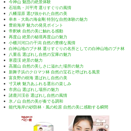
今神山 魅惑の絶景体験
石垣島・川平湾 選りすぐりの風情
八幡湿原 選び抜かれた自然の美
串本・大島の海金剛 特別な自然体験の魅力
豊前海岸 魅力の発見ポイント
帝釈峡 自然の美に触れる感動
再度山 絶景の秘境再度山の魅力
小櫃川河口の干潟 自然の豊穣な風情
白神山地のブナ林 選りすぐりの名所としての白神山地のブナ林
八重岳 選ばれし自然の宝庫の魅力
寒霞渓 絶景の魅力
高麗山 自然の美しさに溢れた場所の魅力
新舞子浜のクロマツ林 自然の宝石と呼ばれる風景
富良野の樹海 選ばれし自然の美
寸又峡 魅力あふれる選出の楽しみ
市房山 選ばれし場所の魅力
諸鹿川渓谷 選ばれし自然の風情
氷ノ山 自然の美が奏でる調和
能代海岸の砂防林・風の松原 自然の美に感動する瞬間