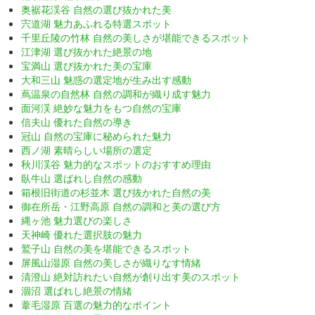
奥裾花渓谷 自然の選び抜かれた美
宍道湖 魅力あふれる特選スポット
千里丘陵の竹林 自然の美しさが堪能できるスポット
江津湖 選び抜かれた絶景の地
宝満山 選び抜かれた美の宝庫
大和三山 魅惑の選定地が生み出す感動
蔦温泉の自然林 自然の調和が織り成す魅力
面河渓 絶妙な魅力をもつ自然の宝庫
信夫山 優れた自然の導き
冠山 自然の宝庫に秘められた魅力
西ノ湖 素晴らしい場所の選定
秋川渓谷 魅力的なスポットのおすすめ理由
臥牛山 選ばれし自然の感動
箱根旧街道の杉並木 選び抜かれた自然の美
御在所岳・江野高原 自然の調和と美の選び方
縄ヶ池 魅力選びの楽しさ
天神崎 優れた選択肢の魅力
鷲子山 自然の美を堪能できるスポット
屏風山湿原 自然の美しさが織りなす情緒
清澄山 絶対訪れたい自然が創り出す美のスポット
涸沼 選ばれし絶景の情緒
葦毛湿原 百選の魅力的なポイント