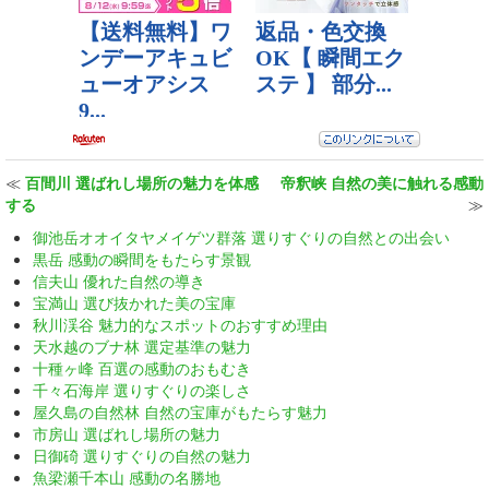
≪
百間川 選ばれし場所の魅力を体感
帝釈峡 自然の美に触れる感動
する
≫
御池岳オオイタヤメイゲツ群落 選りすぐりの自然との出会い
黒岳 感動の瞬間をもたらす景観
信夫山 優れた自然の導き
宝満山 選び抜かれた美の宝庫
秋川渓谷 魅力的なスポットのおすすめ理由
天水越のブナ林 選定基準の魅力
十種ヶ峰 百選の感動のおもむき
千々石海岸 選りすぐりの楽しさ
屋久島の自然林 自然の宝庫がもたらす魅力
市房山 選ばれし場所の魅力
日御碕 選りすぐりの自然の魅力
魚梁瀬千本山 感動の名勝地