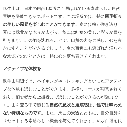
臥牛山は、日本の自然100選にも選ばれている素晴らしい自然
景観を堪能できるスポットです。この場所では、特に
四季折々
の美しい風景を楽しむことができます
。春には桜が咲き誇り、
夏には緑豊かな木々が広がり、秋には紅葉の美しい彩りが目を
引きます。この地を訪れることで、自然の力を実感し、心を豊
かにすることができるでしょう。名水百選にも選ばれた清らか
な水源でのひとときは、特に心を落ち着けてくれます。
アクティブな体験を
臥牛山周辺では、ハイキングやトレッキングといったアクティ
ブな体験も楽しむことができます。多様なコースが用意されて
おり、初心者から上級者まで楽しむことができるのが魅力で
す。山を登る中で感じる
自然の息吹と達成感は、他では味わえ
ない特別なものです
。また、周囲の景観とともに、自分自身を
リセットする素晴らしい機会を与えてくれます。疏水百選を代