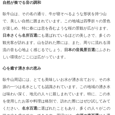
自然が奏でる音の調和
臥牛山は、その名の通り、牛が寝そべるような形状を持つ山
で、美しい自然に囲まれています。この地域は四季折々の景色
が楽しめ、特に春には息を呑むような桜の景観が広がります。
日本さくら名所百選
にも選ばれているほどの美しさで、多くの
観光客が訪れます。山を訪れた際には、また、周りに流れる清
流の音も心地よく感じるでしょう。
日本の音風景百選
にふさわ
しい環境がここには広がっています。
心を癒す湧き水の恵み
臥牛山周辺には、とても美味しいお水が湧き出ており、その水
源の一つは名水としても認識されています。この地域の湧き水
は味わい深く、地元の人々に親しまれています。特に、この水
を使用したお茶や料理は格別で、訪れた際にはぜひ試してみて
ください。
名水百選
に選ばれたこともあり、多くの人々がこの