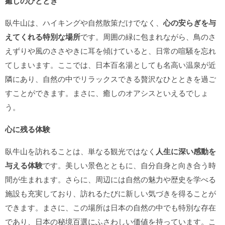
癒しのひととき
臥牛山は、ハイキングや自然散策だけでなく、
心の安らぎを与
えてくれる特別な場所
です。周囲の緑に包まれながら、鳥のさ
えずりや風のささやきに耳を傾けていると、日常の喧騒を忘れ
てしまいます。ここでは、日本百名湯としても名高い温泉が近
隣にあり、自然の中でリラックスできる贅沢なひとときを過ご
すことができます。まさに、癒しのオアシスといえるでしょ
う。
心に残る体験
臥牛山を訪れることは、単なる観光ではなく
人生に深い感動を
与える体験
です。美しい景色とともに、自分自身と向き合う時
間が生まれます。さらに、周辺には自然の魅力や歴史を学べる
施設も充実しており、訪れるたびに新しい気づきを得ることが
できます。まさに、この場所は日本の自然の中でも特別な存在
であり、日本の秘境百選にふさわしい価値を持っています。こ