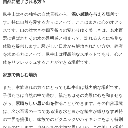
自然に魅了される方々
臥牛山はその独特の自然景観から、
深い感動を与える
場所で
す。特に自然を愛する方々にとって、ここはまさに心のオアシ
スです。山の壮大さや四季折々の変わりゆく美しさは、名水百
選に選ばれたその水の透明感と相まって、訪れる人々に特別な
体験を提供します。騒がしい日常から解放されたい方や、静寂
を求める方にとって、臥牛山は理想的なスポットであり、心と
体をリフレッシュすることができる場所です。
家族で楽しむ場所
また、家族連れの方々にとっても臥牛山は魅力的な場所です。
子供たちは自然の中で遊び、親たちはその光景に心を和ませな
がら、
素晴らしい思い出を作る
ことができます。その自然環境
は、名水百選の一つである沸き水と豊かな植生が織りなす独特
の世界を提供し、家族でのピクニックやハイキングをより特別
なものにします。自分たちの大切な思い出が、この美しい場所