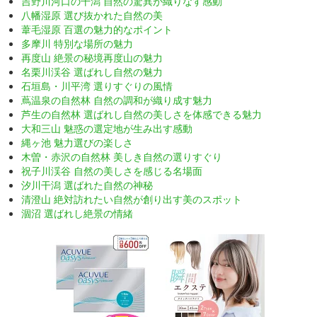
吉野川河口の干潟 自然の驚異が織りなす感動
八幡湿原 選び抜かれた自然の美
葦毛湿原 百選の魅力的なポイント
多摩川 特別な場所の魅力
再度山 絶景の秘境再度山の魅力
名栗川渓谷 選ばれし自然の魅力
石垣島・川平湾 選りすぐりの風情
蔦温泉の自然林 自然の調和が織り成す魅力
芦生の自然林 選ばれし自然の美しさを体感できる魅力
大和三山 魅惑の選定地が生み出す感動
縄ヶ池 魅力選びの楽しさ
木曽・赤沢の自然林 美しき自然の選りすぐり
祝子川渓谷 自然の美しさを感じる名場面
汐川干潟 選ばれた自然の神秘
清澄山 絶対訪れたい自然が創り出す美のスポット
涸沼 選ばれし絶景の情緒