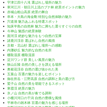
宇津江四十八滝 選ばれし場所の魅力
寒河江川・朝日川上流のブナ林 絶景ポイントの魅力
赤城山粗山高原 絶景の舞台
串本・大島の海金剛 特別な自然体験の魅力
宍道湖 魅力あふれる特選スポット
知床半島の自然林 魅力に満ちた選りすぐりの自然
今神山 魅惑の絶景体験
面河渓 絶妙な魅力をもつ自然の宝庫
諸鹿川渓谷 選ばれし自然の風情
京都・北山杉 選ばれし場所への感動
内灘砂丘 魅力的な自然の名所
櫃取湿原 櫃取湿原
淀川ワンド群 美しい風景の魅力
狭山丘陵 自然の美しさを讃える場所
奥裾花渓谷 自然の選び抜かれた美
五葉山 百選の魅力を楽しむポイント
御在所岳・江野高原 自然の調和と美の選び方
鷲子山 自然の美を堪能できるスポット
寒霞渓 絶景の魅力
氷ノ山 自然の美が奏でる調和
小櫃川河口の干潟 自然の豊穣な風情
平林寺の雑木林 百選の魅力を感じる場所