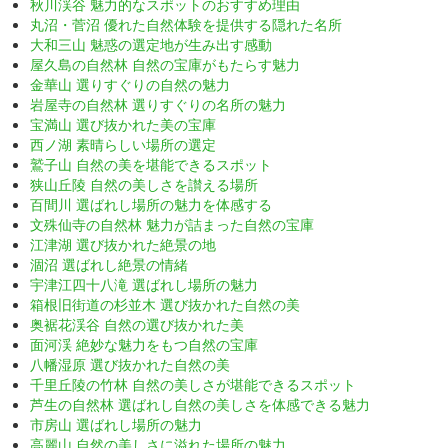
秋川渓谷 魅力的なスポットのおすすめ理由
丸沼・菅沼 優れた自然体験を提供する隠れた名所
大和三山 魅惑の選定地が生み出す感動
屋久島の自然林 自然の宝庫がもたらす魅力
金華山 選りすぐりの自然の魅力
岩屋寺の自然林 選りすぐりの名所の魅力
宝満山 選び抜かれた美の宝庫
西ノ湖 素晴らしい場所の選定
鷲子山 自然の美を堪能できるスポット
狭山丘陵 自然の美しさを讃える場所
百間川 選ばれし場所の魅力を体感する
文殊仙寺の自然林 魅力が詰まった自然の宝庫
江津湖 選び抜かれた絶景の地
涸沼 選ばれし絶景の情緒
宇津江四十八滝 選ばれし場所の魅力
箱根旧街道の杉並木 選び抜かれた自然の美
奥裾花渓谷 自然の選び抜かれた美
面河渓 絶妙な魅力をもつ自然の宝庫
八幡湿原 選び抜かれた自然の美
千里丘陵の竹林 自然の美しさが堪能できるスポット
芦生の自然林 選ばれし自然の美しさを体感できる魅力
市房山 選ばれし場所の魅力
高麗山 自然の美しさに溢れた場所の魅力