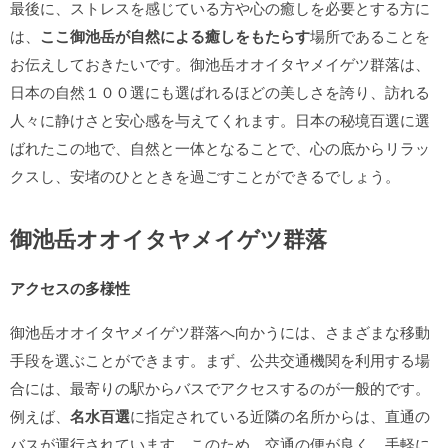
最後に、ストレスを感じている方や心の癒しを必要とする方に
は、
ここ御池岳が自然による癒しをもたらす
場所であることを
お伝えしておきたいです。御池岳オオイタヤメイゲツ群落は、
日本の自然１００選にも選ばれるほどの美しさを誇り、訪れる
人々に静けさと安心感を与えてくれます。日本の秘境百選に選
ばれたこの地で、自然と一体となることで、心の底からリラッ
クスし、安堵のひとときを過ごすことができるでしょう。
御池岳オオイタヤメイゲツ群落
アクセスの多様性
御池岳オオイタヤメイゲツ群落へ向かうには、さまざまな移動
手段を選ぶことができます。まず、公共交通機関を利用する場
合には、最寄りの駅からバスでアクセスするのが一般的です。
例えば、
名水百選
に指定されている近隣の名所からは、直通の
バスが運行されています。このため、交通の便が良く、手軽に