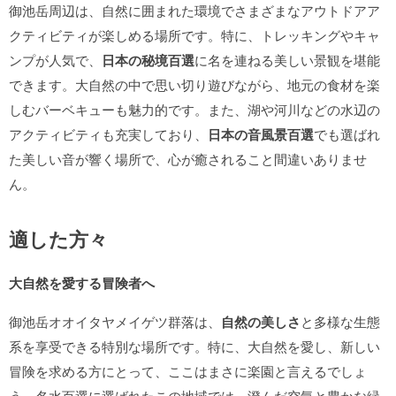
御池岳周辺は、自然に囲まれた環境でさまざまなアウトドアア
クティビティが楽しめる場所です。特に、トレッキングやキャ
ンプが人気で、
日本の秘境百選
に名を連ねる美しい景観を堪能
できます。大自然の中で思い切り遊びながら、地元の食材を楽
しむバーベキューも魅力的です。また、湖や河川などの水辺の
アクティビティも充実しており、
日本の音風景百選
でも選ばれ
た美しい音が響く場所で、心が癒されること間違いありませ
ん。
適した方々
大自然を愛する冒険者へ
御池岳オオイタヤメイゲツ群落は、
自然の美しさ
と多様な生態
系を享受できる特別な場所です。特に、大自然を愛し、新しい
冒険を求める方にとって、ここはまさに楽園と言えるでしょ
う。名水百選に選ばれたこの地域では、澄んだ空気と豊かな緑