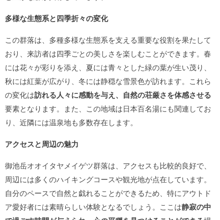
多様な生態系と四季折々の変化
この群落は、多種多様な生態系を支える重要な役割を果たして
おり、来訪者は四季ごとの美しさを楽しむことができます。春
には花々が彩りを添え、夏には青々とした緑の葉が生い茂り、
秋には紅葉が広がり、冬には静穏な雪景色が訪れます。これら
の変化は
訪れる人々に感動を与え、自然の荘厳さを体感させる
要素となります。また、この地域は日本百名湯にも関連してお
り、近隣には温泉地も多数存在します。
アクセスと周辺の魅力
御池岳オオイタヤメイゲツ群落は、アクセスも比較的良好で、
周辺には多くのハイキングコースや観光地が点在しています。
自分のペースで自然と戯れることができるため、特にアウトド
ア愛好者には素晴らしい体験となるでしょう。ここは
静寂の中