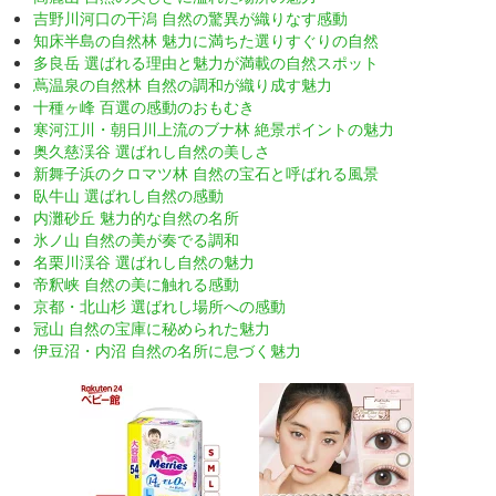
吉野川河口の干潟 自然の驚異が織りなす感動
知床半島の自然林 魅力に満ちた選りすぐりの自然
多良岳 選ばれる理由と魅力が満載の自然スポット
蔦温泉の自然林 自然の調和が織り成す魅力
十種ヶ峰 百選の感動のおもむき
寒河江川・朝日川上流のブナ林 絶景ポイントの魅力
奥久慈渓谷 選ばれし自然の美しさ
新舞子浜のクロマツ林 自然の宝石と呼ばれる風景
臥牛山 選ばれし自然の感動
内灘砂丘 魅力的な自然の名所
氷ノ山 自然の美が奏でる調和
名栗川渓谷 選ばれし自然の魅力
帝釈峡 自然の美に触れる感動
京都・北山杉 選ばれし場所への感動
冠山 自然の宝庫に秘められた魅力
伊豆沼・内沼 自然の名所に息づく魅力