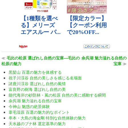
≪
毛比の松原 選ばれし自然の宝庫—毛比の
余呉湖 魅力溢れる自然の
松原の魅力
宝庫
≫
黒髪山 百選の魅力を体感する
祝子川渓谷 自然の美しさを感じる名場面
諸鹿川渓谷 選ばれし自然の風情
富良野の樹海 選ばれし自然の美
能代海岸の砂防林・風の松原 自然の美に感動する瞬間
余呉湖 魅力溢れる自然の宝庫
今神山 魅惑の絶景体験
葦毛湿原 百選の魅力的なポイント
串本・大島の海金剛 特別な自然体験の魅力
天水越のブナ林 選定基準の魅力