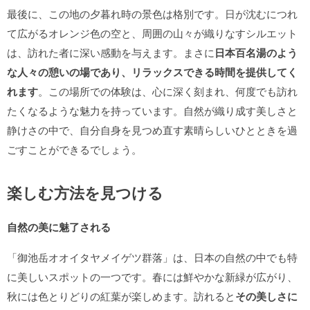
最後に、この地の夕暮れ時の景色は格別です。日が沈むにつれ
て広がるオレンジ色の空と、周囲の山々が織りなすシルエット
は、訪れた者に深い感動を与えます。まさに
日本百名湯のよう
な人々の憩いの場であり、リラックスできる時間を提供してく
れます
。この場所での体験は、心に深く刻まれ、何度でも訪れ
たくなるような魅力を持っています。自然が織り成す美しさと
静けさの中で、自分自身を見つめ直す素晴らしいひとときを過
ごすことができるでしょう。
楽しむ方法を見つける
自然の美に魅了される
「御池岳オオイタヤメイゲツ群落」は、日本の自然の中でも特
に美しいスポットの一つです。春には鮮やかな新緑が広がり、
秋には色とりどりの紅葉が楽しめます。訪れると
その美しさに