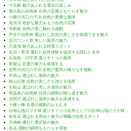
寸又峡 魅力あふれる選出の楽しみ
屋久島の自然林 自然の宝庫がもたらす魅力
小櫃川河口の干潟 自然の豊穣な風情
面河渓 絶妙な魅力をもつ自然の宝庫
帝釈峡 自然の美に触れる感動
芦生の自然林 選ばれし自然の美しさを体感できる魅力
淀川ワンド群 美しい風景の魅力
宍道湖 魅力あふれる特選スポット
丸沼・菅沼 優れた自然体験を提供する隠れた名所
石垣島・川平湾 選りすぐりの風情
黒髪山 百選の魅力を体感する
吉野川河口の干潟 自然の驚異が織りなす感動
市房山 選ばれし場所の魅力
狭山丘陵 自然の美しさを讃える場所
久松山 選ばれた美しき場所の魅力
蔦温泉の自然林 自然の調和が織り成す魅力
百間川 選ばれし場所の魅力を体感する
十種ヶ峰 百選の感動のおもむき
白神山地のブナ林 選りすぐりの名所としての白神山地のブナ林
多良岳 選ばれる理由と魅力が満載の自然スポット
天神崎 優れた選択肢の魅力
黒岳 感動の瞬間をもたらす景観