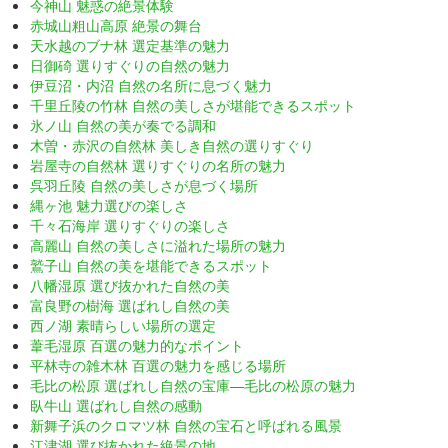
今神山 魅惑の絶景体験
赤城山粗山高原 絶景の舞台
天水越のブナ林 選定基準の魅力
日御碕 選りすぐりの自然の魅力
伊豆沼・内沼 自然の名所に息づく魅力
千里丘陵の竹林 自然の美しさが堪能できるスポット
氷ノ山 自然の美が奏でる調和
木曽・赤沢の自然林 美しき自然の選りすぐり
岩屋寺の自然林 選りすぐりの名所の魅力
呉羽丘陵 自然の美しさが息づく場所
縄ヶ池 魅力選びの楽しさ
千々石海岸 選りすぐりの楽しさ
高麗山 自然の美しさに溢れた場所の魅力
鷲子山 自然の美を堪能できるスポット
八幡湿原 選び抜かれた自然の美
富良野の樹海 選ばれし自然の美
西ノ湖 素晴らしい場所の選定
葦毛湿原 百選の魅力的なポイント
平林寺の雑木林 百選の魅力を感じる場所
毛比の松原 選ばれし自然の宝庫—毛比の松原の魅力
臥牛山 選ばれし自然の感動
新舞子浜のクロマツ林 自然の宝石と呼ばれる風景
江津湖 選び抜かれた絶景の地