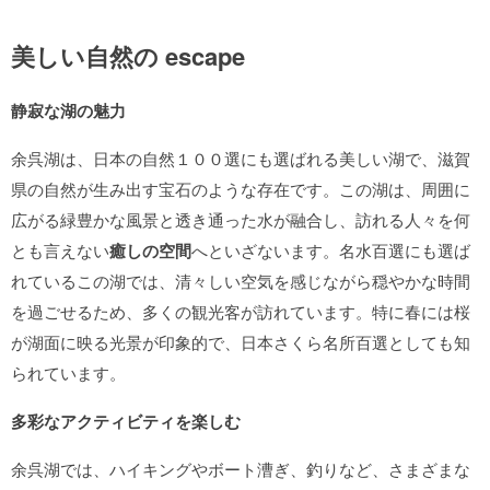
美しい自然の escape
静寂な湖の魅力
余呉湖は、日本の自然１００選にも選ばれる美しい湖で、滋賀
県の自然が生み出す宝石のような存在です。この湖は、周囲に
広がる緑豊かな風景と透き通った水が融合し、訪れる人々を何
とも言えない
癒しの空間
へといざないます。名水百選にも選ば
れているこの湖では、清々しい空気を感じながら穏やかな時間
を過ごせるため、多くの観光客が訪れています。特に春には桜
が湖面に映る光景が印象的で、日本さくら名所百選としても知
られています。
多彩なアクティビティを楽しむ
余呉湖では、ハイキングやボート漕ぎ、釣りなど、さまざまな