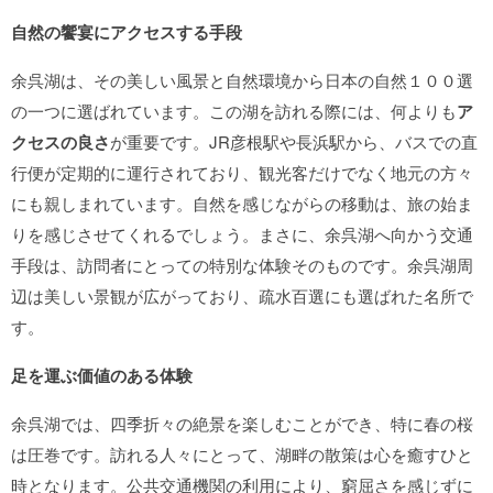
自然の饗宴にアクセスする手段
余呉湖は、その美しい風景と自然環境から日本の自然１００選
の一つに選ばれています。この湖を訪れる際には、何よりも
ア
クセスの良さ
が重要です。JR彦根駅や長浜駅から、バスでの直
行便が定期的に運行されており、観光客だけでなく地元の方々
にも親しまれています。自然を感じながらの移動は、旅の始ま
りを感じさせてくれるでしょう。まさに、余呉湖へ向かう交通
手段は、訪問者にとっての特別な体験そのものです。余呉湖周
辺は美しい景観が広がっており、疏水百選にも選ばれた名所で
す。
足を運ぶ価値のある体験
余呉湖では、四季折々の絶景を楽しむことができ、特に春の桜
は圧巻です。訪れる人々にとって、湖畔の散策は心を癒すひと
時となります。公共交通機関の利用により、窮屈さを感じずに