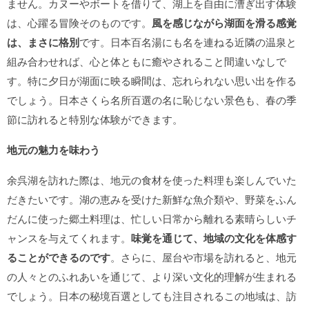
ません。カヌーやボートを借りて、湖上を自由に漕ぎ出す体験
は、心躍る冒険そのものです。
風を感じながら湖面を滑る感覚
は、まさに格別
です。日本百名湯にも名を連ねる近隣の温泉と
組み合わせれば、心と体ともに癒やされること間違いなしで
す。特に夕日が湖面に映る瞬間は、忘れられない思い出を作る
でしょう。日本さくら名所百選の名に恥じない景色も、春の季
節に訪れると特別な体験ができます。
地元の魅力を味わう
余呉湖を訪れた際は、地元の食材を使った料理も楽しんでいた
だきたいです。湖の恵みを受けた新鮮な魚介類や、野菜をふん
だんに使った郷土料理は、忙しい日常から離れる素晴らしいチ
ャンスを与えてくれます。
味覚を通じて、地域の文化を体感す
ることができるのです
。さらに、屋台や市場を訪れると、地元
の人々とのふれあいを通じて、より深い文化的理解が生まれる
でしょう。日本の秘境百選としても注目されるこの地域は、訪