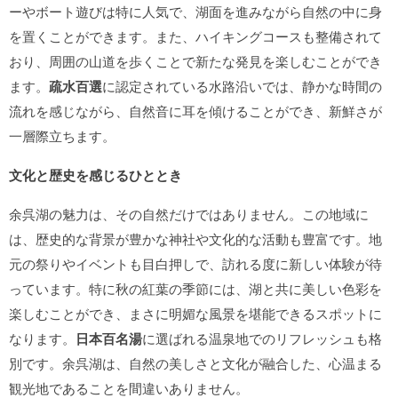
ーやボート遊びは特に人気で、湖面を進みながら自然の中に身
を置くことができます。また、ハイキングコースも整備されて
おり、周囲の山道を歩くことで新たな発見を楽しむことができ
ます。
疏水百選
に認定されている水路沿いでは、静かな時間の
流れを感じながら、自然音に耳を傾けることができ、新鮮さが
一層際立ちます。
文化と歴史を感じるひととき
余呉湖の魅力は、その自然だけではありません。この地域に
は、歴史的な背景が豊かな神社や文化的な活動も豊富です。地
元の祭りやイベントも目白押しで、訪れる度に新しい体験が待
っています。特に秋の紅葉の季節には、湖と共に美しい色彩を
楽しむことができ、まさに明媚な風景を堪能できるスポットに
なります。
日本百名湯
に選ばれる温泉地でのリフレッシュも格
別です。余呉湖は、自然の美しさと文化が融合した、心温まる
観光地であることを間違いありません。