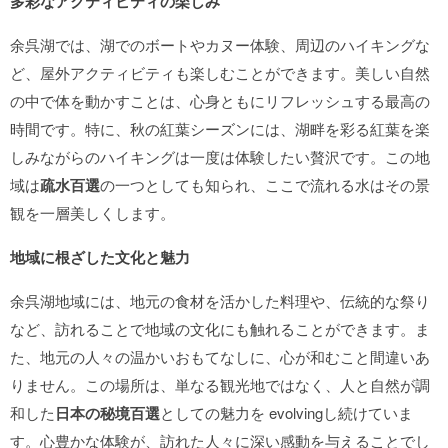
多彩なアクティビティの楽しみ
余呉湖では、湖でのボートやカヌー体験、周辺のハイキングな
ど、屋外アクティビティも楽しむことができます。美しい自然
の中で体を動かすことは、心身ともにリフレッシュする最高の
時間です。特に、秋の紅葉シーズンには、湖畔を彩る紅葉を楽
しみながらのハイキングは一度は体験したい贅沢です。この地
域は
疏水百選
の一つとしても知られ、ここで流れる水はその景
観を一層美しくします。
地域に根ざした文化と魅力
余呉湖地域には、地元の食材を活かした料理や、伝統的な祭り
など、訪れることで地域の文化にも触れることができます。ま
た、地元の人々の温かいおもてなしに、心が和むこと間違いあ
りません。この場所は、単なる観光地ではなく、人と自然が調
和した
日本の秘境百選
としての魅力を evolvingし続けていま
す。心豊かな体験が、訪れた人々に深い感動を与えることでし