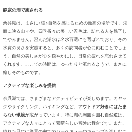
静寂の湖で癒される
余呉湖は、まさに<強>自然を感じるための最高の場所です。湖
面に映る山々や、四季折々の美しい景色は、訪れる人を魅了し
てやみません。澄んだ湖水は名水百選にも選ばれており、その
水質の良さを実感すると、多くの訪問者が心に刻むことでしょ
う。自然の美しさが心を穏やかにし、日常の疲れを忘れさせて
くれます。ここでの時間は、ゆったりと流れるようで、まさに
癒しそのものです。
アクティブな楽しみを提供
余呉湖では、さまざまなアクティビティが楽しめます。カヤッ
クやサイクリング、ハイキングなど、
アウトドア好きにはたま
らない環境
が広がっています。特に湖の周囲を囲む自然道は、
アクティブな人々にとって素晴らしい冒険の舞台です。また、
晴れた日には絶景の中でのバーベキューやキャンプも楽しむこ