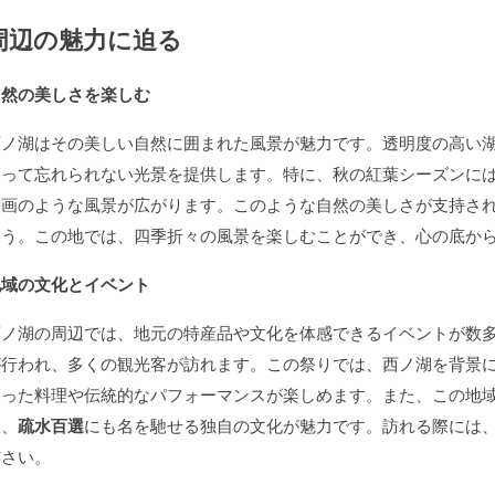
周辺の魅力に迫る
自然の美しさを楽しむ
西ノ湖はその美しい自然に囲まれた風景が魅力です。透明度の高い
とって忘れられない光景を提供します。特に、秋の紅葉シーズンに
絵画のような風景が広がります。このような自然の美しさが支持さ
ょう。この地では、四季折々の風景を楽しむことができ、心の底か
地域の文化とイベント
西ノ湖の周辺では、地元の特産品や文化を体感できるイベントが数
が行われ、多くの観光客が訪れます。この祭りでは、西ノ湖を背景
った料理や伝統的なパフォーマンスが楽しめます。また、この地域のWate
り、
疏水百選
にも名を馳せる独自の文化が魅力です。訪れる際には
ださい。