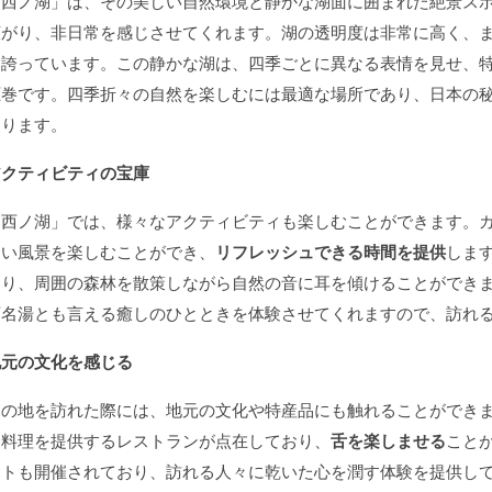
「西ノ湖」は、その美しい自然環境と静かな湖面に囲まれた絶景ス
広がり、非日常を感じさせてくれます。湖の透明度は非常に高く、
を誇っています。この静かな湖は、四季ごとに異なる表情を見せ、
圧巻です。四季折々の自然を楽しむには最適な場所であり、日本の
あります。
アクティビティの宝庫
「西ノ湖」では、様々なアクティビティも楽しむことができます。
しい風景を楽しむことができ、
リフレッシュできる時間を提供
しま
おり、周囲の森林を散策しながら自然の音に耳を傾けることができ
百名湯とも言える癒しのひとときを体験させてくれますので、訪れ
地元の文化を感じる
この地を訪れた際には、地元の文化や特産品にも触れることができ
品料理を提供するレストランが点在しており、
舌を楽しませる
こと
ントも開催されており、訪れる人々に乾いた心を潤す体験を提供し