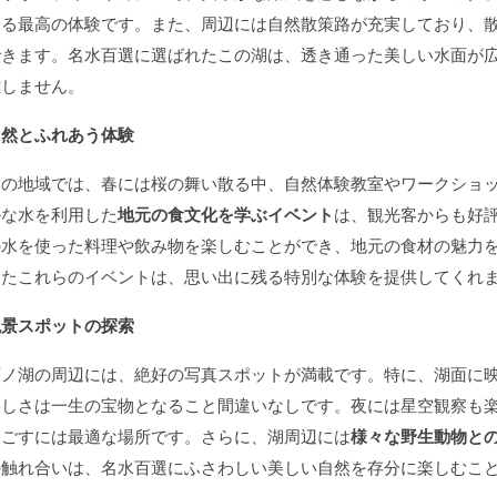
きる最高の体験です。また、周辺には自然散策路が充実しており、
できます。名水百選に選ばれたこの湖は、透き通った美しい水面が
離しません。
自然とふれあう体験
この地域では、春には桜の舞い散る中、自然体験教室やワークショ
かな水を利用した
地元の食文化を学ぶイベント
は、観光客からも好
の水を使った料理や飲み物を楽しむことができ、地元の食材の魅力
したこれらのイベントは、思い出に残る特別な体験を提供してくれ
絶景スポットの探索
西ノ湖の周辺には、絶好の写真スポットが満載です。特に、湖面に
美しさは一生の宝物となること間違いなしです。夜には星空観察も
過ごすには最適な場所です。さらに、湖周辺には
様々な野生動物と
の触れ合いは、名水百選にふさわしい美しい自然を存分に楽しむこ