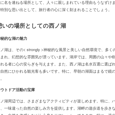
選に名を連ねる場所として、人々に親しまれている理由もうなずけ
る特別な思い出として、旅行者の心に深く刻まれることでしょう。
憩いの場所としての西ノ湖
神秘的な湖の魅力
ノ湖は、その< strongly >神秘的な風景と美しい自然環境で、
包まれ、幻想的な雰囲気が漂っています。湖岸では、周囲の山々や
訪れる者に心の安らぎを与えます。また、西ノ湖は名水百選に選ば
だ自然にひかれる観光客も多いです。特に、早朝の湖面はまるで鏡
す。
アウトドア活動の宝庫
西ノ湖周辺では、さまざまなアクティビティが楽しめます。特に、
は、一味違った自然の楽しみ方を提供します。湖畔の遊歩道を歩き