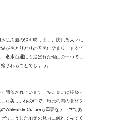
湖水は周囲の緑を映し出し、訪れる人々に
は湖が色とりどりの景色に染まり、まるで
れ、
名水百選
にも選ばれた理由の一つでし
ら癒されることでしょう。
多く開催されています。特に春には桜祭り
にした美しい桜の中で、地元の旬の食材を
rside Cultureも重要なテーマであ
、ぜひこうした地元の魅力に触れてみてく