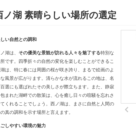
西ノ湖 素晴らしい場所の選定
美しい自然との調和
西ノ湖は、
その優美な景観が訪れる人々を魅了する
特別な
場所です。四季折々の自然の変化を楽しむことができるこ
の湖は、特に春には周囲の桜が咲き誇り、まるで絵画のよ
うな風景が広がります。清らかな水が流れるこの地は、名
水百選にも選ばれたその美しさが際立ちます。また、静寂
に包まれた湖畔での散策は、心を癒し日々の喧騒を忘れさ
せてくれることでしょう。西ノ湖は、まさに自然と人間の
心の真の調和を示す場所と言えます。
過ごしやすい環境の魅力