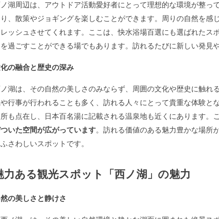
西ノ湖周辺は、アウトドア活動愛好者にとって理想的な環境が整っ
あり、散策やジョギングを楽しむことができます。周りの自然を感
フレッシュさせてくれます。ここは、快水浴場百選にも選ばれたス
間を過ごすことができる場でもあります。訪れるたびに新しい発見
文化の融合と歴史の深み
西ノ湖は、その自然の美しさのみならず、周囲の文化や歴史に触れ
統や行事が行われることも多く、訪れる人々にとって貴重な体験と
名所も点在し、日本百名湯に記載される温泉地も近くにあります。
びついた空間が広がっています
。訪れる価値のある魅力豊かな場所
てふさわしいスポットです。
魅力ある観光スポット「西ノ湖」の魅力
自然の美しさと静けさ