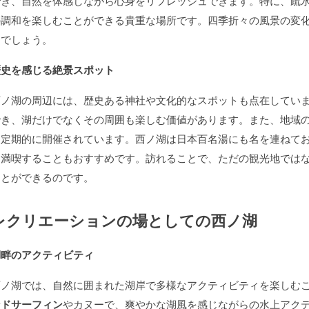
でき、自然を体感しながら心身をリフレッシュできます。特に、疏
の調和を楽しむことができる貴重な場所です。四季折々の風景の変
とでしょう。
歴史を感じる絶景スポット
西ノ湖の周辺には、歴史ある神社や文化的なスポットも点在してい
でき、湖だけでなくその周囲も楽しむ価値があります。また、地域
も定期的に開催されています。西ノ湖は日本百名湯にも名を連ねて
を満喫することもおすすめです。訪れることで、ただの観光地では
ことができるのです。
レクリエーションの場としての西ノ湖
湖畔のアクティビティ
西ノ湖では、自然に囲まれた湖岸で多様なアクティビティを楽しむ
ンドサーフィン
やカヌーで、爽やかな湖風を感じながらの水上アク