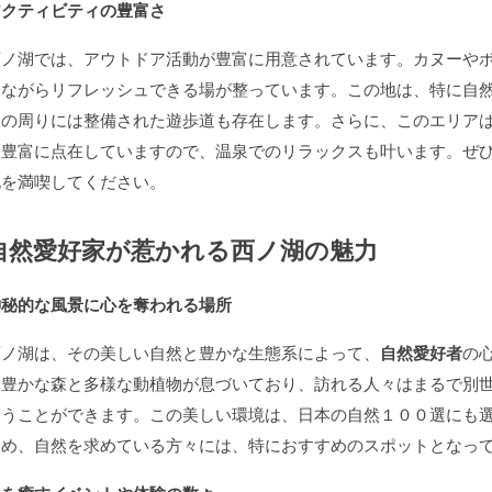
アクティビティの豊富さ
西ノ湖では、アウトドア活動が豊富に用意されています。カヌーや
しながらリフレッシュできる場が整っています。この地は、特に自
湖の周りには整備された遊歩道も存在します。さらに、このエリア
も豊富に点在していますので、温泉でのリラックスも叶います。ぜ
化を満喫してください。
自然愛好家が惹かれる西ノ湖の魅力
神秘的な風景に心を奪われる場所
西ノ湖は、その美しい自然と豊かな生態系によって、
自然愛好者
の
緑豊かな森と多様な動植物が息づいており、訪れる人々はまるで別
わうことができます。この美しい環境は、日本の自然１００選にも
ため、自然を求めている方々には、特におすすめのスポットとなっ