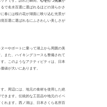
ポットです。訪れた瞬間、
心を打つ光景
が
まるで名水百選に選ばれるほどの清らかさ
特に春には桜の花が湖面に映り込む光景が
秘境百選に選ばれるにふさわしい美しさが
カヌーやボートに乗って湖上から周囲の美
す。また、ハイキングコースも整備されて
ます。このようなアクティビティは、日本
る価値が大いにあります。
ます。周辺には、地元の食材を使用した絶
ができます。伝統的な工芸品や地元のイベ
てくれます。西ノ湖は、日本さくら名所百