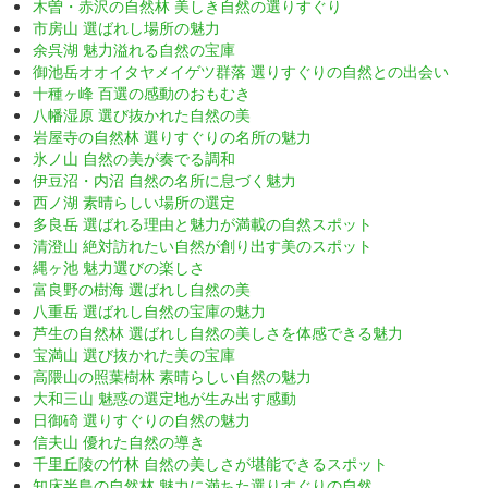
木曽・赤沢の自然林 美しき自然の選りすぐり
市房山 選ばれし場所の魅力
余呉湖 魅力溢れる自然の宝庫
御池岳オオイタヤメイゲツ群落 選りすぐりの自然との出会い
十種ヶ峰 百選の感動のおもむき
八幡湿原 選び抜かれた自然の美
岩屋寺の自然林 選りすぐりの名所の魅力
氷ノ山 自然の美が奏でる調和
伊豆沼・内沼 自然の名所に息づく魅力
西ノ湖 素晴らしい場所の選定
多良岳 選ばれる理由と魅力が満載の自然スポット
清澄山 絶対訪れたい自然が創り出す美のスポット
縄ヶ池 魅力選びの楽しさ
富良野の樹海 選ばれし自然の美
八重岳 選ばれし自然の宝庫の魅力
芦生の自然林 選ばれし自然の美しさを体感できる魅力
宝満山 選び抜かれた美の宝庫
高隈山の照葉樹林 素晴らしい自然の魅力
大和三山 魅惑の選定地が生み出す感動
日御碕 選りすぐりの自然の魅力
信夫山 優れた自然の導き
千里丘陵の竹林 自然の美しさが堪能できるスポット
知床半島の自然林 魅力に満ちた選りすぐりの自然