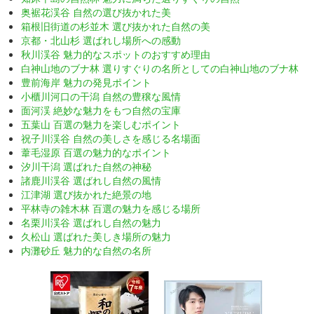
奥裾花渓谷 自然の選び抜かれた美
箱根旧街道の杉並木 選び抜かれた自然の美
京都・北山杉 選ばれし場所への感動
秋川渓谷 魅力的なスポットのおすすめ理由
白神山地のブナ林 選りすぐりの名所としての白神山地のブナ林
豊前海岸 魅力の発見ポイント
小櫃川河口の干潟 自然の豊穣な風情
面河渓 絶妙な魅力をもつ自然の宝庫
五葉山 百選の魅力を楽しむポイント
祝子川渓谷 自然の美しさを感じる名場面
葦毛湿原 百選の魅力的なポイント
汐川干潟 選ばれた自然の神秘
諸鹿川渓谷 選ばれし自然の風情
江津湖 選び抜かれた絶景の地
平林寺の雑木林 百選の魅力を感じる場所
名栗川渓谷 選ばれし自然の魅力
久松山 選ばれた美しき場所の魅力
内灘砂丘 魅力的な自然の名所