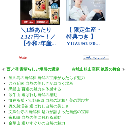
≪
西ノ湖 素晴らしい場所の選定
赤城山粗山高原 絶景の舞台
≫
屋久島の自然林 自然の宝庫がもたらす魅力
呉羽丘陵 自然の美しさが息づく場所
黒髪山 百選の魅力を体感する
臥牛山 選ばれし自然の感動
御在所岳・江野高原 自然の調和と美の選び方
奥久慈渓谷 選ばれし自然の美しさ
文殊仙寺の自然林 魅力が詰まった自然の宝庫
帝釈峡 自然の美に触れる感動
金華山 選りすぐりの自然の魅力