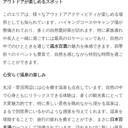
アウトドアが楽しめるスポット
このエリアは、様々なアウトドアアクティビティが楽しめる場
所としても知られています。ハイキングコースやキャンプ場が
整備されており、多くの自然愛好家が訪れます。特に家族連れ
や友人と一緒に過ごすには最高のロケーションであり、自然の
中でのひとときを通じて
疏水百選
の魅力を体感できます。四季
折々のイベントも豊富で、自然を感じながら特別な時間を過ご
すことができます。
心安らぐ温泉の楽しみ
丸沼・菅沼周辺には心を癒す温泉も点在しています。自然の中
で心身ともにリラックスできる体験は、多くの観光客にとって
大変魅力的です。特に美しい景色を眺めながら浸かる温泉は、
まるで別世界にいるかのような感覚を与えてくれます。温泉を
堪能することで、旅行の疲れを癒すことができ、まさに
日本百
名湯
の一つとして評価されています。訪れるたびに新しい発見