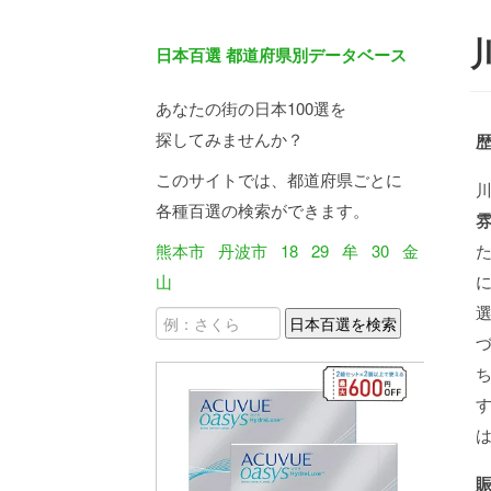
日本百選 都道府県別データベース
あなたの街の日本100選を
探してみませんか？
このサイトでは、都道府県ごとに
各種百選の検索ができます。
熊本市
丹波市
18
29
牟
30
金
山