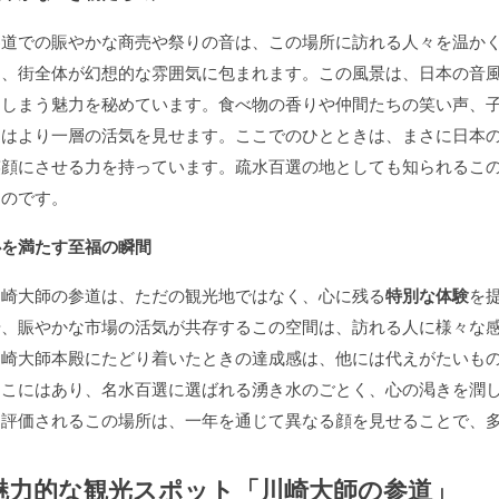
参道での賑やかな商売や祭りの音は、この場所に訪れる人々を温か
り、街全体が幻想的な雰囲気に包まれます。この風景は、日本の音
てしまう魅力を秘めています。食べ物の香りや仲間たちの笑い声、
道はより一層の活気を見せます。ここでのひとときは、まさに日本
笑顔にさせる力を持っています。疏水百選の地としても知られるこ
るのです。
心を満たす至福の瞬間
川崎大師の参道は、ただの観光地ではなく、心に残る
特別な体験
を
や、賑やかな市場の活気が共存するこの空間は、訪れる人に様々な
川崎大師本殿にたどり着いたときの達成感は、他には代えがたいも
ここにはあり、名水百選に選ばれる湧き水のごとく、心の渇きを潤
も評価されるこの場所は、一年を通じて異なる顔を見せることで、
魅力的な観光スポット「川崎大師の参道」