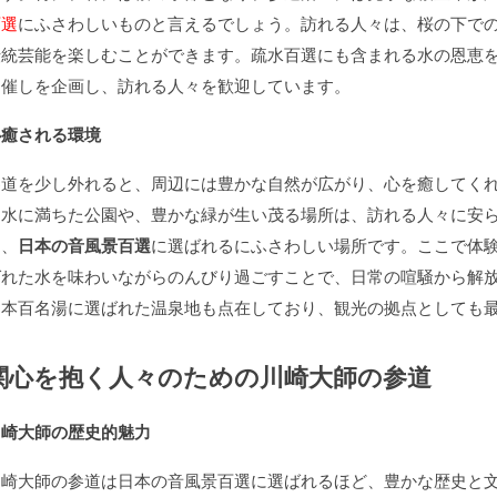
百選
にふさわしいものと言えるでしょう。訪れる人々は、桜の下で
伝統芸能を楽しむことができます。疏水百選にも含まれる水の恩恵
た催しを企画し、訪れる人々を歓迎しています。
心癒される環境
参道を少し外れると、周辺には豊かな自然が広がり、心を癒してく
な水に満ちた公園や、豊かな緑が生い茂る場所は、訪れる人々に安
は、
日本の音風景百選
に選ばれるにふさわしい場所です。ここで体
ばれた水を味わいながらのんびり過ごすことで、日常の喧騒から解
日本百名湯に選ばれた温泉地も点在しており、観光の拠点としても
関心を抱く人々のための川崎大師の参道
川崎大師の歴史的魅力
川崎大師の参道は日本の音風景百選に選ばれるほど、豊かな歴史と