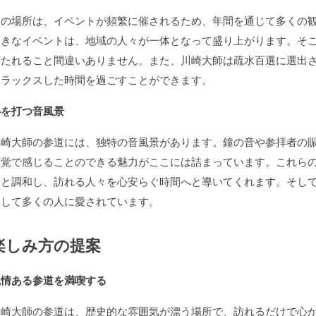
この場所は、イベントが頻繁に催されるため、年間を通じて多くの
大きなイベントは、地域の人々が一体となって盛り上がります。そ
打たれること間違いありません。また、川崎大師は
疏水百選に選出
リラックスした時間を過ごすことができます。
心を打つ音風景
川崎大師の参道には、独特の音風景があります。鐘の音や参拝者の
聴覚で感じることのできる魅力がここには詰まっています。これら
さと調和し、訪れる人々を心安らぐ時間へと導いてくれます。そし
として多くの人に愛されています。
楽しみ方の提案
風情ある参道を満喫する
川崎大師の参道は、歴史的な雰囲気が漂う場所で、訪れるだけで心