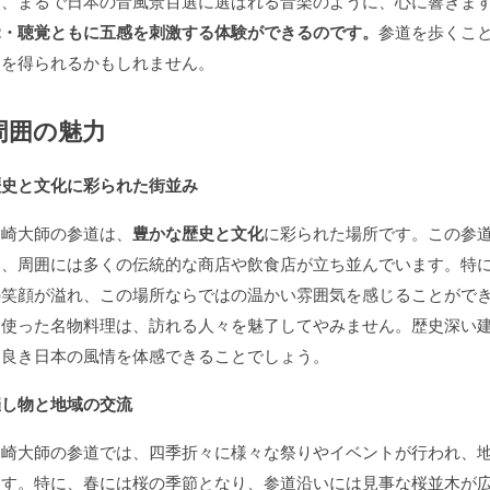
は、まるで日本の音風景百選に選ばれる音楽のように、心に響きま
覚・聴覚ともに五感を刺激する体験ができるのです。
参道を歩くこ
点を得られるかもしれません。
周囲の魅力
歴史と文化に彩られた街並み
川崎大師の参道は、
豊かな歴史と文化
に彩られた場所です。この参
い、周囲には多くの伝統的な商店や飲食店が立ち並んでいます。特
の笑顔が溢れ、この場所ならではの温かい雰囲気を感じることがで
を使った名物料理は、訪れる人々を魅了してやみません。歴史深い
き良き日本の風情を体感できることでしょう。
催し物と地域の交流
川崎大師の参道では、四季折々に様々な祭りやイベントが行われ、
ます。特に、春には桜の季節となり、参道沿いには見事な桜並木が