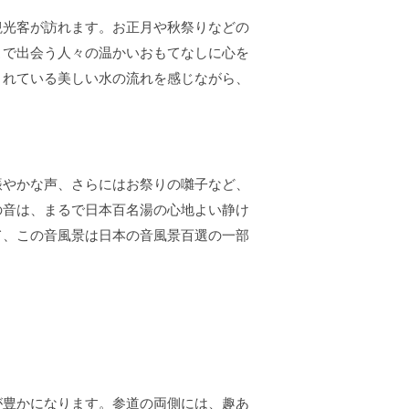
観光客が訪れます。お正月や秋祭りなどの
こで出会う人々の温かいおもてなしに心を
されている美しい水の流れを感じながら、
賑やかな声、さらにはお祭りの囃子など、
の音は、まるで
日本百名湯の心地よい静け
て、この音風景は
日本の音風景百選の一部
が豊かになります。参道の両側には、趣あ