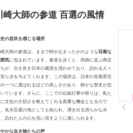
川崎大師の参道 百選の風情
歴史の息吹を感じる場所
川崎大師の参道は、まるで時が止まったかのような
荘厳な
雰囲気
に包まれています。参道を歩くと、両側に並ぶ商店
たちが、古き良き日本の風情を漂わせており、訪れる人々
に安らぎを与えてくれます。この場所は、日本の音風景百
選の一つに選ばれるほどの美しさがあり、静かな歴史が息
づいています。さらに、ここでの伝統行事や祭りは、私た
ちに文化の大切さを教えてくれる貴重な機会となるので
す。名水百選の地としても知られ、湧き出る清らかな水
は、訪れた人の心を洗い流すように感じられます。
賑やかな生き物たちの声