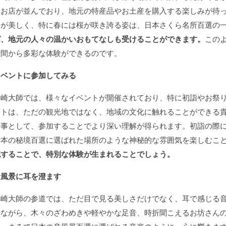
るお店が並んでおり、地元の特産品やお土産を購入する楽しみが待
景が美しく、特に春には桜が咲き誇る姿は、日本さくら名所百選の
ば、地元の人々の温かいおもてなしも受けることができます。
この
瞬間から多彩な体験ができるのです。
イベントに参加してみる
川崎大師では、様々なイベントが開催されており、特に初詣やお祭
ントは、ただの観光地ではなく、地域の文化に触れることができる
行事として、参加することでより深い理解が得られます。初詣の際
日本の秘境百選に選ばれた場所のような神秘的な雰囲気を楽しむこ
流することで、特別な体験が生まれることでしょう。
音風景に耳を澄ます
川崎大師の参道では、ただ目で見る美しさだけでなく、耳で感じる
きながら、木々のざわめきや軽やかな足音、時折聞こえるお坊さん