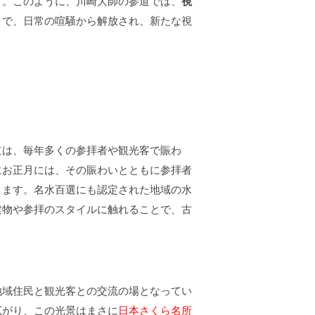
す。このように、川崎大師の参道では、
視
とで、日常の喧騒から解放され、新たな視
道は、毎年多くの参拝者や観光客で賑わ
にお正月には、その賑わいとともに参拝者
きます。名水百選にも認定された地域の水
建物や参拝のスタイルに触れることで、古
地域住民と観光客との交流の場となってい
広がり、この光景はまさに
日本さくら名所