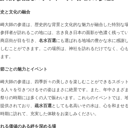
歴史と文化の融合
川崎大師の参道は、歴史的な背景と文化的な魅力が融合した特別な
の参拝者が訪れるこの地には、古き良き日本の面影が色濃く残って
い商店街が目を引き、
名水百選
にも選ばれる地域の豊かな水に感謝
楽しむことができます。この場所は、神社を訪れるだけでなく、心
れます。
季節ごとの魅力とイベント
川崎大師の参道は、四季折々の美しさを楽しむことができるスポッ
れる人々を引きつけるその姿はまさに絶景です。また、年中さまざ
お祭りの時期には多くの人で賑わいます。これらのイベントでは、
が提供されており、
疏水百選
としても名高いその水は、心を和ませ
な時期に訪れて、充実した体験をお楽しみください。
訪れる価値のある絆を深める場