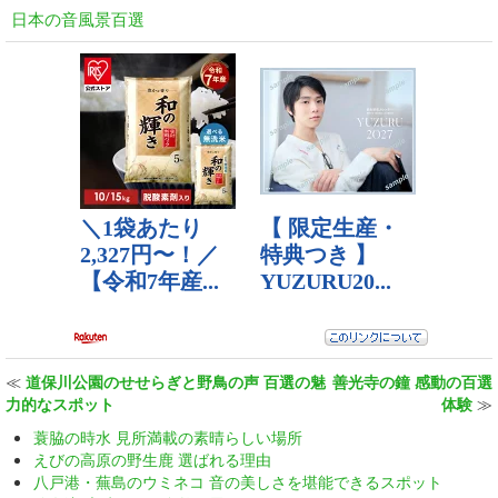
日本の音風景百選
≪
道保川公園のせせらぎと野鳥の声 百選の魅
善光寺の鐘 感動の百選
力的なスポット
体験
≫
蓑脇の時水 見所満載の素晴らしい場所
えびの高原の野生鹿 選ばれる理由
八戸港・蕪島のウミネコ 音の美しさを堪能できるスポット