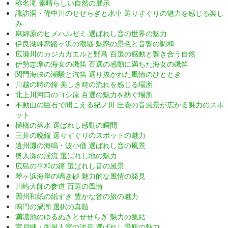
称名滝 素晴らしい自然の展示
諏訪洞・備中川のせせらぎと水車 選りすぐりの魅力を感じる楽し
み
麻綿原のヒメハルゼミ 選ばれし音の世界の魅力
伊良湖岬恋路ヶ浜の潮騒 魅惑の景色と音響の調和
広瀬川のカジカガエルと野鳥 百選の感動と響き合う自然
伊勢志摩の海女の磯笛 百選の感動に満ちた海女の磯笛
関門海峡の潮騒と汽笛 選り抜かれた風情のひととき
川越の時の鐘 美しき時の流れを感じる場所
北上川河口のヨシ原 百選の魅力を紡ぐ場所
不動山の巨石で聞こえる紀ノ川 圧巻の音風景が広がる魅力のスポ
ット
樋橋の落水 選ばれし感動の瞬間
三井の晩鐘 選りすぐりのスポットの魅力
遠州灘の海鳴・波小僧 選ばれし音の風景
奥入瀬の渓流 選ばれし地の魅力
広島の平和の鐘 選ばれし音の風景
琴ヶ浜海岸の鳴き砂 魅力的な風情の発見
川崎大師の参道 百選の風情
因州和紙の紙すき 豊かな音の旅の魅力
鳴門の渦潮 選択の真髄
満濃池のゆるぬきとせせらぎ 魅力の集結
室戸岬・御厨人窟の波音 選ばれし景観の魅力