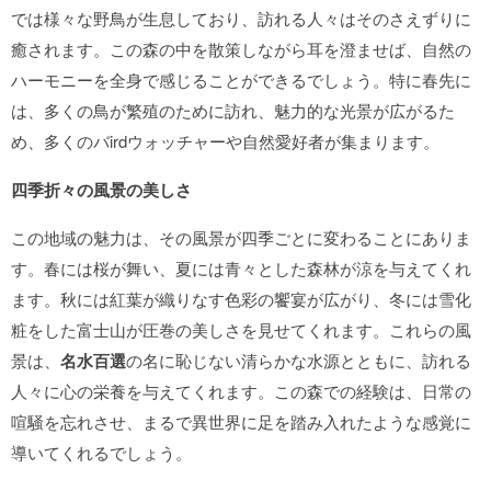
では様々な野鳥が生息しており、訪れる人々はそのさえずりに
癒されます。この森の中を散策しながら耳を澄ませば、自然の
ハーモニーを全身で感じることができるでしょう。特に春先に
は、多くの鳥が繁殖のために訪れ、魅力的な光景が広がるた
め、多くのバirdウォッチャーや自然愛好者が集まります。
四季折々の風景の美しさ
この地域の魅力は、その風景が四季ごとに変わることにありま
す。春には桜が舞い、夏には青々とした森林が涼を与えてくれ
ます。秋には紅葉が織りなす色彩の饗宴が広がり、冬には雪化
粧をした富士山が圧巻の美しさを見せてくれます。これらの風
景は、
名水百選
の名に恥じない清らかな水源とともに、訪れる
人々に心の栄養を与えてくれます。この森での経験は、日常の
喧騒を忘れさせ、まるで異世界に足を踏み入れたような感覚に
導いてくれるでしょう。