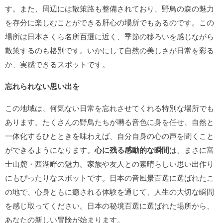
す。また、周辺には散策路も整備されており、野鳥の森の魅力
を存分に楽しむことができる肝心の場所でもあるのです。この
場所は日本さくら名所百選に近く、季節の移ろいを感じながら
散策するのも格別です。いかにして自然の美しさが日常を彩る
か、実感できるスポットです。
忘れられない思い出を
この地域は、何気ない日常を忘れさせてくれる特別な場所でも
あります。たくさんの野鳥たちが囀る音色に身を任せ、自然と
一体化するひとときを味わえば、自分自身の心の声を聞くこと
ができるようになります。
心に残る感動的な瞬間
は、まさに富
士山麓・西湖畔の魅力。家族や友人との素晴らしい思い出作り
にもぴったりなスポットです。日本の音風景百選に選ばれたこ
の地で、心身ともに癒される体験を通じて、人生の大切な瞬間
を感じ取ってください。日本の秘境百選に選ばれた場所から、
あなたの新しい冒険が始まります。