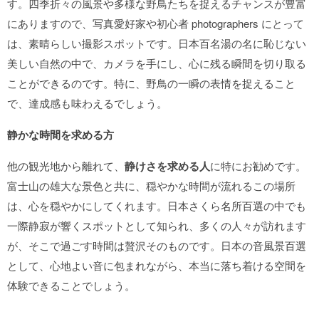
す。四季折々の風景や多様な野鳥たちを捉えるチャンスが豊富
にありますので、写真愛好家や初心者 photographers にとって
は、素晴らしい撮影スポットです。日本百名湯の名に恥じない
美しい自然の中で、カメラを手にし、心に残る瞬間を切り取る
ことができるのです。特に、野鳥の一瞬の表情を捉えること
で、達成感も味わえるでしょう。
静かな時間を求める方
他の観光地から離れて、
静けさを求める人
に特にお勧めです。
富士山の雄大な景色と共に、穏やかな時間が流れるこの場所
は、心を穏やかにしてくれます。日本さくら名所百選の中でも
一際静寂が響くスポットとして知られ、多くの人々が訪れます
が、そこで過ごす時間は贅沢そのものです。日本の音風景百選
として、心地よい音に包まれながら、本当に落ち着ける空間を
体験できることでしょう。