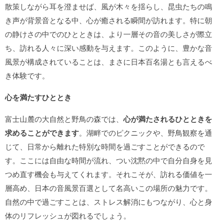
散策しながら耳を澄ませば、風が木々を揺らし、昆虫たちの鳴
き声が背景音となる中、心が癒される瞬間が訪れます。特に朝
の静けさの中でのひとときは、より一層その音の美しさが際立
ち、訪れる人々に深い感動を与えます。このように、豊かな音
風景が構成されていることは、まさに日本百名湯とも言えるべ
き体験です。
心を満たすひととき
富士山麓の大自然と野鳥の森では、
心が満たされるひとときを
求めることができます
。湖畔でのピクニックや、野鳥観察を通
じて、日常から離れた特別な時間を過ごすことができるので
す。ここには自由な時間が流れ、つい沈黙の中で自分自身を見
つめ直す機会も与えてくれます。それこそが、訪れる価値を一
層高め、日本の音風景百選として名高いこの場所の魅力です。
自然の中で過ごすことは、ストレス解消にもつながり、心と身
体のリフレッシュが図れるでしょう。