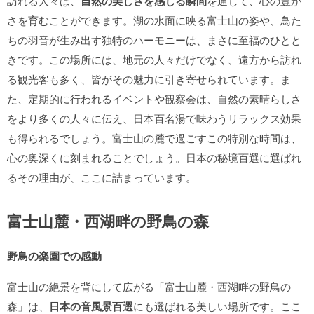
訪れる人々は、
自然の美しさを感じる瞬間
を通じて、心の豊か
さを育むことができます。湖の水面に映る富士山の姿や、鳥た
ちの羽音が生み出す独特のハーモニーは、まさに至福のひとと
きです。この場所には、地元の人々だけでなく、遠方から訪れ
る観光客も多く、皆がその魅力に引き寄せられています。ま
た、定期的に行われるイベントや観察会は、自然の素晴らしさ
をより多くの人々に伝え、日本百名湯で味わうリラックス効果
も得られるでしょう。富士山の麓で過ごすこの特別な時間は、
心の奥深くに刻まれることでしょう。日本の秘境百選に選ばれ
るその理由が、ここに詰まっています。
富士山麓・西湖畔の野鳥の森
野鳥の楽園での感動
富士山の絶景を背にして広がる「富士山麓・西湖畔の野鳥の
森」は、
日本の音風景百選
にも選ばれる美しい場所です。ここ