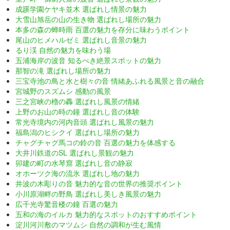
成蹊学園ケヤキ並木 選ばれし情景の魅力
大雪山旭岳の山の生き物 選ばれし場所の魅力
本多の森の蝉時雨 百選の魅力を存分に味わうポイント
尾山のヒメハルゼミ 選ばれし音景の魅力
るり渓 自然の魅力を味わう場
五浦海岸の波音 知るべき絶景スポットの魅力
那智の滝 選ばれし場所の魅力
三宝寺池の鳥と水と樹々の音 情緒あふれる風景と音の融合
宮城野のスズムシ 感動の風景
三之宮峡の櫓の轟 選ばれし風景の情緒
上野のお山の時の鐘 選ばれし音の体験
常光寺境内の河内音頭 選ばれし風景の魅力
福島潟のヒシクイ 選ばれし場所の魅力
チャグチャグ馬コの鈴の音 百選の魅力を体感する
大井川鉄道のSL 選ばれし景観の魅力
卯建の町の水琴窟 選ばれし音の静寂
オホーツク海の流氷 選ばれし地の魅力
井波の木彫りの音 魅力的な音の世界の推奨ポイント
小川原湖畔の野鳥 選ばれし美しき風景の魅力
広千光寺驚音楼の鐘 百選の魅力
五和の海のイルカ 魅力的なスポットのおすすめポイント
淀川河川敷のマツムシ 自然の調和が生む風情