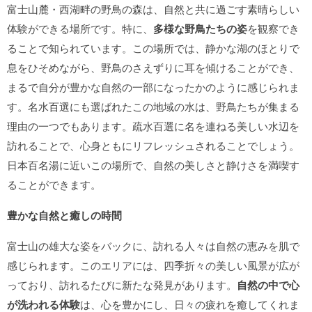
富士山麓・西湖畔の野鳥の森は、自然と共に過ごす素晴らしい
体験ができる場所です。特に、
多様な野鳥たちの姿
を観察でき
ることで知られています。この場所では、静かな湖のほとりで
息をひそめながら、野鳥のさえずりに耳を傾けることができ、
まるで自分が豊かな自然の一部になったかのように感じられま
す。名水百選にも選ばれたこの地域の水は、野鳥たちが集まる
理由の一つでもあります。疏水百選に名を連ねる美しい水辺を
訪れることで、心身ともにリフレッシュされることでしょう。
日本百名湯に近いこの場所で、自然の美しさと静けさを満喫す
ることができます。
豊かな自然と癒しの時間
富士山の雄大な姿をバックに、訪れる人々は自然の恵みを肌で
感じられます。このエリアには、四季折々の美しい風景が広が
っており、訪れるたびに新たな発見があります。
自然の中で心
が洗われる体験
は、心を豊かにし、日々の疲れを癒してくれま