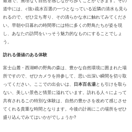
最適で、無理なく自然を感じながら歩くことができます。その
道中には、<強>疏水百選の一つとなっている近隣の清水も見ら
れるので、ぜひ立ち寄り、その清らかな水に触れてみてくださ
い。早朝や日暮れの時間帯には特に多くの野鳥たちが姿を現
し、あなたの訪問をいっそう魅力的なものにすることでしょ
う。
訪れる価値のある体験
富士山麓・西湖畔の野鳥の森は、豊かな自然環境に囲まれた場
所ですので、ぜひカメラを持参して、思い出深い瞬間を切り取
ってください。ここでの出会いは、
日本百名湯
とも引けを取ら
ない、美しい景色と情景に溢れています。訪れる人々によって
共有されるこの特別な体験は、自然の豊かさを改めて感じさせ
てくれる貴重な時間となります。今後の計画にこの場所をぜひ
盛り込んでみてはいかがでしょうか?