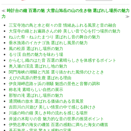
≪
時計台の鐘 百選の魅
大雪山旭岳の山の生き物 選ばれし場所の魅力
力
≫
三宝寺池の鳥と水と樹々の音 情緒あふれる風景と音の融合
大窪寺の鐘とお遍路さんの鈴 美しい音で心を打つ場所の魅力
ねぶた祭・ねぷたまつり 選ばれし音の舞台の魅力
垂水漁港のイカナゴ漁 選ばれし風景の魅力
風の松原 選ばれし場所の魅力
るり渓 自然の魅力を味わう場
からむし織のはた音 百選の素晴らしさを体感するポイント
奥入瀬の渓流 選ばれし地の魅力
関門海峡の潮騒と汽笛 選り抜かれた風情のひととき
えびの高原の野生鹿 選ばれる理由
伊良湖岬恋路ヶ浜の潮騒 魅惑の景色と音響の調和
称名滝 素晴らしい自然の展示
那智の滝 選ばれし場所の魅力
通潤橋の放水 選ばれる価値のある音風景
吉田川の川遊び 美しい情景の中で感じる静けさ
川越の時の鐘 美しき時の流れを感じる場所
井波の木彫りの音 魅力的な音の世界の推奨ポイント
伊勢志摩の海女の磯笛 百選の感動に満ちた海女の磯笛
碁石海岸・雷岩 驚きと感動の宝庫