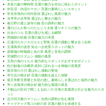
本多の森の蝉時雨 百選の魅力を存分に味わうポイント
伊豆沼・内沼のマガン 百選の素晴らしいスポット
常光寺境内の河内音頭 選ばれし風景の魅力
水琴亭の水琴窟 選ばれし響きの魅力
春日野の鹿と諸寺の鐘 音の調和の魅力
灘のけんか祭りのだんじり太鼓 選りすぐりの魅力
出水のツル 百選の喜びを感じる瞬間
岡城跡の松籟 百選の魅力の本質
広瀬川のカジカガエルと野鳥 百選の感動と響き合う自然
五浦海岸の波音 知るべき絶景スポットの魅力
彦根城の時報鐘と虫の音 風景と音色の調和
宮城野のスズムシ 感動の風景
五和の海のイルカ 魅力的なスポットのおすすめポイント
松の勧進の法螺貝 絶対に訪れるべき神秘の音風景
新庄宿の小川 選ばれし感動の聖地
琴引浜の鳴き砂 百選の感動を超えた体験
柴又帝釈天界隈と矢切の渡し 素晴らしき選ばれた場所の魅力
琴ヶ浜海岸の鳴き砂 魅力的な風情の発見
不動山の巨石で聞こえる紀ノ川 圧巻の音風景が広がる魅力のスポ
ット
淀川河川敷のマツムシ 自然の調和が生む風情
チャグチャグ馬コの鈴の音 百選の魅力を体感する