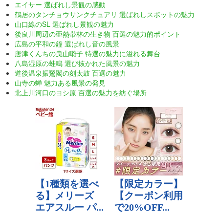
エイサー 選ばれし景観の感動
鶴居のタンチョウサンクチュアリ 選ばれしスポットの魅力
山口線のSL 選ばれし景観の魅力
後良川周辺の亜熱帯林の生き物 百選の魅力的ポイント
広島の平和の鐘 選ばれし音の風景
唐津くんちの曳山囃子 特選の魅力に溢れる舞台
八島湿原の蛙鳴 選び抜かれた風景の魅力
道後温泉振鷺閣の刻太鼓 百選の魅力
山寺の蝉 魅力ある風景の発見
北上川河口のヨシ原 百選の魅力を紡ぐ場所