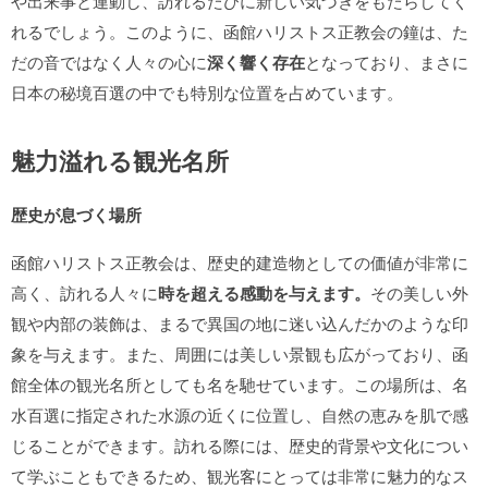
や出来事と連動し、訪れるたびに新しい気づきをもたらしてく
れるでしょう。このように、函館ハリストス正教会の鐘は、た
だの音ではなく人々の心に
深く響く存在
となっており、まさに
日本の秘境百選の中でも特別な位置を占めています。
魅力溢れる観光名所
歴史が息づく場所
函館ハリストス正教会は、歴史的建造物としての価値が非常に
高く、訪れる人々に
時を超える感動を与えます。
その美しい外
観や内部の装飾は、まるで異国の地に迷い込んだかのような印
象を与えます。また、周囲には美しい景観も広がっており、函
館全体の観光名所としても名を馳せています。この場所は、名
水百選に指定された水源の近くに位置し、自然の恵みを肌で感
じることができます。訪れる際には、歴史的背景や文化につい
て学ぶこともできるため、観光客にとっては非常に魅力的なス