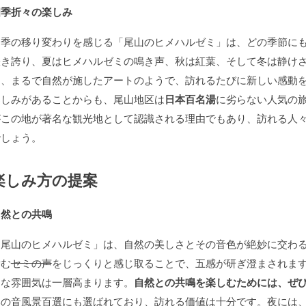
四季折々の楽しみ
四季の移り変わりを感じる「尾山のヒメハルゼミ」は、どの季節に
咲き誇り、夏はヒメハルゼミの鳴き声、秋は紅葉、そして冬は静け
は、まるで自然が施したアートのようで、訪れるたびに新しい感動
楽しみがあることからも、尾山地区は
日本百名湯
に劣らない人気の
がこの地が著名な観光地として認識される理由でもあり、訪れる人
でしょう。
楽しみ方の提案
自然との共鳴
「尾山のヒメハルゼミ」は、自然の美しさとその音色が絶妙に交わ
潜む
セミの声
をじっくりと感じ取ることで、五感が研ぎ澄まされま
的な雰囲気は一層高まります。
自然との共鳴を楽しむためには、ぜ
本の音風景百選にも選ばれており、訪れる価値は十分です。夜には