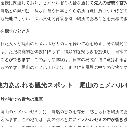
と密接に関連しており、ヒメハルゼミの音を通じて
先人の智慧や営
な自然との融和は、疏水百選や日本さくら名所百選に負けないほど
の観光地ではない、深い文化的背景を持つ場所であることを実感で
心を癒すひととき
訪れた人々が尾山のヒメハルゼミの音を聴いて心を癒す、その瞬間
景は、ただ聴覚的な体験に限らず、情緒的な安らぎを提供し、日常
ることができます
。このような体験は、日本の秘境百選に選ばれる
なものです。尾山のヒメハルゼミは、まさに音風景の中での宝物で
魅力あふれる観光スポット「尾山のヒメハル
自然が奏でる音色の宝庫
「尾山のヒメハルゼミ」は、自然の恵みを存分に感じられる場所で
み込みます。この地では、夏の訪れと共に
ヒメハルゼミの声が響き