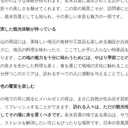
するかのような体験が得られます。名水百選に選出されてもおかし
季折々の美しさを魅せてくれます。この音の風景こそが、訪問者に
う。疏水百選としても知られ、その美しい水音も魅力の一部です。
充実した観光体験が待っている
尾山の周辺には、美味しい地元の食材や工芸品も楽しめる施設が点
ックに、地元の料理を味わったり、ここでしか手に入らない特産品
がります。
この地の魅力を十分に味わうためには、やはり季節ごと
質の良さを生かした料理も多く、食を通じて地域の文化に触れるこ
併せ持つこのエリアは、訪れるすべての人に感動を与えることでし
音色の饗宴を楽しむ
この地での耳に残るヒメハルゼミの音は、まさに自然が生み出す芸
し、リフレッシュすることができます。
訪れる人々は、ただの観光
としてその場に身を置くべきです。
名水百選の地である尾山は、サ
め、ストレスを解消したい方にもぴったりな場所です。日本の音風