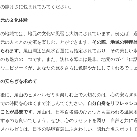
所の静けさに包まれてみてください。
地元の文化体験
この地域では、地元の文化や風習も大切にされています。例えば、
地元の人々との交流を楽しむことができます。
その際、地域の特産
得られます。
尾山周辺は疏水百選にも指定されており、その美しい
るのも魅力の一つです。また、訪れる際には是非、地元のガイドに
的なエピソードが、あなたの旅をさらに色鮮やかにしてくれるでし
心の安らぎを求めて
最後に、尾山のヒメハルゼミを楽しむ上で大切なのは、心の安らぎ
こでの時間を心ゆくまで楽しんでください。
自分自身をリフレッシ
つことが必要です。
尾山は、日本百名湯のひとつとも言われる温泉
スするのも良いでしょう。ぜひ、心のリセットを図り、自然と共に
ヒメハルゼミは、日本の秘境百選にふさわしい、隠れた名スポット