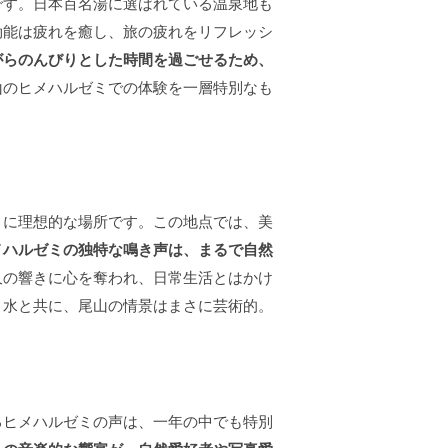
です。日本百名湯に選ばれている温泉地も
効能は疲れを癒し、旅の疲れをリフレッシ
がらのんびりとした時間を過ごせるため、
山のヒメハルゼミでの体験を一層特別なも
さに理想的な場所です。この地点では、美
メハルゼミの独特な鳴き声は、まるで自然
久の響きに心を奪われ、日常生活とはかけ
き水と共に、尾山の情景はまさに芸術的。
るヒメハルゼミの声は、一年の中でも特別