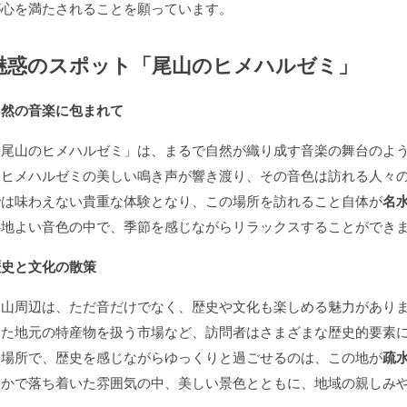
が心を満たされることを願っています。
魅惑のスポット「尾山のヒメハルゼミ」
自然の音楽に包まれて
「尾山のヒメハルゼミ」は、まるで自然が織り成す音楽の舞台のよ
はヒメハルゼミの美しい鳴き声が響き渡り、その音色は訪れる人々
では味わえない貴重な体験となり、この場所を訪れること自体が
名
心地よい音色の中で、季節を感じながらリラックスすることができ
歴史と文化の散策
尾山周辺は、ただ音だけでなく、歴史や文化も楽しめる魅力があり
また地元の特産物を扱う市場など、訪問者はさまざまな歴史的要素
な場所で、歴史を感じながらゆっくりと過ごせるのは、この地が
疏
静かで落ち着いた雰囲気の中、美しい景色とともに、地域の親しみ