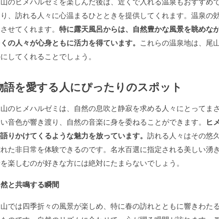
尾山のヒメハルゼミを楽しんだ後は、近くで入れる温泉もおすすめ
あり、訪れる人々に心温まるひとときを提供してくれます。温泉の
ュさせてくれます。
特に露天風呂からは、自然豊かな風景を眺めな
多くの人々が心身ともに活力を得ています。
これらの温泉地は、尾
のにしてくれることでしょう。
物語を愛する人にぴったりのスポット
尾山のヒメハルゼミは、自然の息吹と静寂を求める人々にとってま
しい音色が響き渡り、自然の音楽に身を委ねることができます。
ヒ
が語りかけてくるような魅力を放っています。
訪れる人々はその悠
離れた非日常を体験できるのです。名水百選に指定される美しい湧
音を楽しむのが好きな方には絶対にたまらないでしょう。
自然と共鳴する瞬間
尾山では四季折々の風景が楽しめ、特に春の訪れとともに響きわた