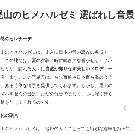
尾山のヒメハルゼミ 選ばれし音
自然のセレナーデ
尾山のヒメハルゼミは、まさに日本の音の恵みの象徴で
す。この地では、夏の夕暮れ時に鳴き声を響かせるヒメハ
ルゼミが、訪れる人々に
自然が織りなす美しいメロディー
を奏でます。この音風景は、名水百選や日本百名湯のよう
に、ある特別な情景を提供してくれます。しかし、尾山の
ヒメハルゼミの音は、ただの雑音ではなく、心に深く響く
感動を与えてくれるのです。
文化の融合
尾山のヒメハルゼミは、地域の人々にとっても特別な意味を持って