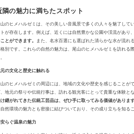
近隣の魅力に満ちたスポット
尾山のヒメハルゼミは、その美しい音風景で多くの人々を魅了して
ットが存在します。例えば、近くには自然豊かな公園や渓流があり
むことができます。
また、名水百選にも選ばれた清らかな水が流れ
に格別です。これらの自然の魅力は、尾山のヒメハルゼミを訪れる
う。
地元の文化と歴史に触れる
尾山のヒメハルゼミの周辺には、地域の文化や歴史を感じることが
ば、地元の祭りや伝統行事は、訪れる観光客にとって貴重な体験と
受け継がれてきた伝統工芸品は、ぜひ手に取ってみる価値がありま
む自然環境の魅力とも密接に結びついており、その成り立ちを知る
心安らぐ温泉の魅力