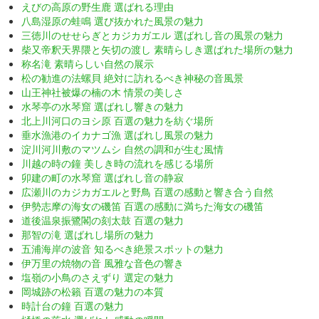
えびの高原の野生鹿 選ばれる理由
八島湿原の蛙鳴 選び抜かれた風景の魅力
三徳川のせせらぎとカジカガエル 選ばれし音の風景の魅力
柴又帝釈天界隈と矢切の渡し 素晴らしき選ばれた場所の魅力
称名滝 素晴らしい自然の展示
松の勧進の法螺貝 絶対に訪れるべき神秘の音風景
山王神社被爆の楠の木 情景の美しさ
水琴亭の水琴窟 選ばれし響きの魅力
北上川河口のヨシ原 百選の魅力を紡ぐ場所
垂水漁港のイカナゴ漁 選ばれし風景の魅力
淀川河川敷のマツムシ 自然の調和が生む風情
川越の時の鐘 美しき時の流れを感じる場所
卯建の町の水琴窟 選ばれし音の静寂
広瀬川のカジカガエルと野鳥 百選の感動と響き合う自然
伊勢志摩の海女の磯笛 百選の感動に満ちた海女の磯笛
道後温泉振鷺閣の刻太鼓 百選の魅力
那智の滝 選ばれし場所の魅力
五浦海岸の波音 知るべき絶景スポットの魅力
伊万里の焼物の音 風雅な音色の響き
塩嶺の小鳥のさえずり 選定の魅力
岡城跡の松籟 百選の魅力の本質
時計台の鐘 百選の魅力