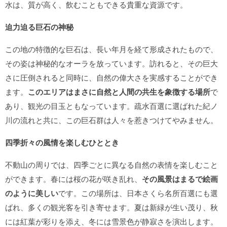
水は、質が高く、飲むこともできる貴重な資源です。
迫力迫る巨石の神秘
この地の特徴的な巨石は、長い年月を経て形成されたもので、
その姿は神秘的なオーラを放っています。訪れると、その巨大
さに圧倒されると同時に、自然の偉大さを実感することができ
ます。
このエリアはまさに自然と人間の共生を象徴する場所
で
あり、観光の目玉ともなっています。疏水百選に選ばれた紀ノ
川の流れと共に、この巨石群は人々を惹きつけてやみません。
四季折々の風情を楽しむひととき
不動山の周りでは、四季ごとに異なる自然の表情を楽しむこと
ができます。春には桜の花が咲き乱れ、
その風景はまるで絵画
のように美しい
です。この場所は、日本さくら名所百選にも選
ばれ、多くの観光客を引き寄せます。夏は新緑が生い茂り、秋
には紅葉が彩りを添え、冬には雪景色が静寂さを演出します。