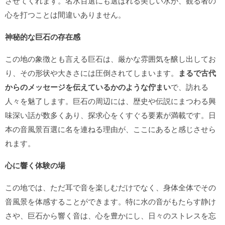
させてくれます。名水百選にも選ばれる美しい水が、観る者の
心を打つことは間違いありません。
神秘的な巨石の存在感
この地の象徴とも言える巨石は、厳かな雰囲気を醸し出してお
り、その形状や大きさには圧倒されてしまいます。
まるで古代
からのメッセージを伝えているかのような佇まい
で、訪れる
人々を魅了します。巨石の周辺には、歴史や伝説にまつわる興
味深い話が数多くあり、探求心をくすぐる要素が満載です。日
本の音風景百選に名を連ねる理由が、ここにあると感じさせら
れます。
心に響く体験の場
この地では、ただ耳で音を楽しむだけでなく、身体全体でその
音風景を体感することができます。特に水の音がもたらす静け
さや、巨石から響く音は、心を豊かにし、日々のストレスを忘