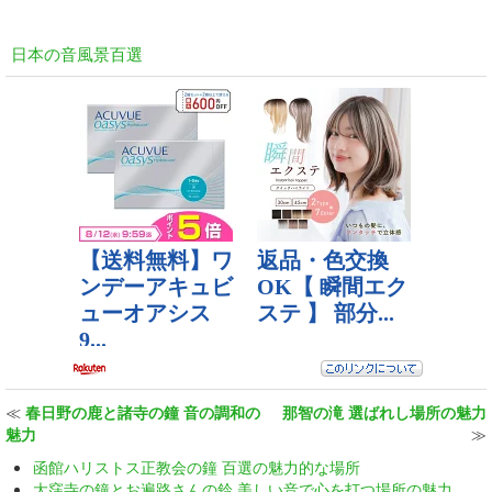
日本の音風景百選
≪
春日野の鹿と諸寺の鐘 音の調和の
那智の滝 選ばれし場所の魅力
魅力
≫
函館ハリストス正教会の鐘 百選の魅力的な場所
大窪寺の鐘とお遍路さんの鈴 美しい音で心を打つ場所の魅力