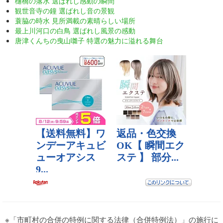
樋橋の落水 選ばれし感動の瞬間
観世音寺の鐘 選ばれし音の景観
蓑脇の時水 見所満載の素晴らしい場所
最上川河口の白鳥 選ばれし風景の感動
唐津くんちの曳山囃子 特選の魅力に溢れる舞台
※「市町村の合併の特例に関する法律（合併特例法）」の施行に