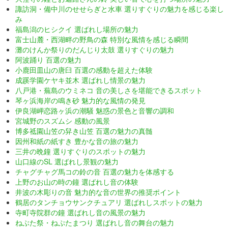
諏訪洞・備中川のせせらぎと水車 選りすぐりの魅力を感じる楽し
み
福島潟のヒシクイ 選ばれし場所の魅力
富士山麓・西湖畔の野鳥の森 特別な風情を感じる瞬間
灘のけんか祭りのだんじり太鼓 選りすぐりの魅力
阿波踊り 百選の魅力
小鹿田皿山の唐臼 百選の感動を超えた体験
成蹊学園ケヤキ並木 選ばれし情景の魅力
八戸港・蕪島のウミネコ 音の美しさを堪能できるスポット
琴ヶ浜海岸の鳴き砂 魅力的な風情の発見
伊良湖岬恋路ヶ浜の潮騒 魅惑の景色と音響の調和
宮城野のスズムシ 感動の風景
博多祗園山笠の舁き山笠 百選の魅力の真髄
因州和紙の紙すき 豊かな音の旅の魅力
三井の晩鐘 選りすぐりのスポットの魅力
山口線のSL 選ばれし景観の魅力
チャグチャグ馬コの鈴の音 百選の魅力を体感する
上野のお山の時の鐘 選ばれし音の体験
井波の木彫りの音 魅力的な音の世界の推奨ポイント
鶴居のタンチョウサンクチュアリ 選ばれしスポットの魅力
寺町寺院群の鐘 選ばれし音の風景の魅力
ねぶた祭・ねぷたまつり 選ばれし音の舞台の魅力