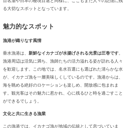
百名湯や日本の秘境百選と同様に、ここもまた人々の記憶に残
る大切なスポットとなっています。
魅力的なスポット
漁港が織りなす風情
垂水漁港は、
新鮮なイカナゴが水揚げされる光景は圧巻です
。
漁港周辺は活気に満ち、漁師たちの活力溢れる姿が訪れる人々
を歓迎します。この地では、名水百選にも選ばれた清らかな水
が、イカナゴ漁を一層美味しくしているのです。漁港からは、
海を眺める絶好のロケーションも楽しめ、開放感に包まれま
す。観光客はその魅力に惹かれ、心に残るひと時を過ごすこと
ができるでしょう。
文化と共に生きる漁業
この漁港では、イカナゴ漁が地域の伝統として息づいていま