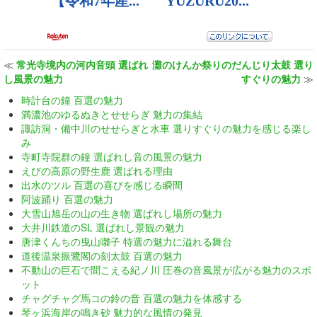
≪
常光寺境内の河内音頭 選ばれ
灘のけんか祭りのだんじり太鼓 選り
し風景の魅力
すぐりの魅力
≫
時計台の鐘 百選の魅力
満濃池のゆるぬきとせせらぎ 魅力の集結
諏訪洞・備中川のせせらぎと水車 選りすぐりの魅力を感じる楽し
み
寺町寺院群の鐘 選ばれし音の風景の魅力
えびの高原の野生鹿 選ばれる理由
出水のツル 百選の喜びを感じる瞬間
阿波踊り 百選の魅力
大雪山旭岳の山の生き物 選ばれし場所の魅力
大井川鉄道のSL 選ばれし景観の魅力
唐津くんちの曳山囃子 特選の魅力に溢れる舞台
道後温泉振鷺閣の刻太鼓 百選の魅力
不動山の巨石で聞こえる紀ノ川 圧巻の音風景が広がる魅力のスポ
ット
チャグチャグ馬コの鈴の音 百選の魅力を体感する
琴ヶ浜海岸の鳴き砂 魅力的な風情の発見