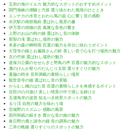
五和の海のイルカ 魅力的なスポットのおすすめポイント
関門海峡の潮騒と汽笛 選り抜かれた風情のひととき
エンナカの水音とおわら風の盆 心に響く音の感動
水沢駅の南部風鈴 選ばれし風景の趣
伊万里の焼物の音 風雅な音色の響き
上野のお山の時の鐘 選ばれし音の体験
那智の滝 選ばれし場所の魅力
本多の森の蝉時雨 百選の魅力を存分に味わうポイント
大窪寺の鐘とお遍路さんの鈴 美しい音で心を打つ場所の魅力
京の竹林 選ばれし場所の魅力
道保川公園のせせらぎと野鳥の声 百選の魅力的なスポット
灘のけんか祭りのだんじり太鼓 選りすぐりの魅力
蓑脇の時水 見所満載の素晴らしい場所
観世音寺の鐘 選ばれし音の景観
からむし織のはた音 百選の素晴らしさを体感するポイント
吉田川の川遊び 美しい情景の中で感じる静けさ
五浦海岸の波音 知るべき絶景スポットの魅力
るり渓 自然の魅力を味わう場
宮城野のスズムシ 感動の風景
因州和紙の紙すき 豊かな音の旅の魅力
春日野の鹿と諸寺の鐘 音の調和の魅力
三井の晩鐘 選りすぐりのスポットの魅力