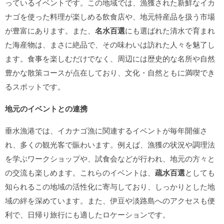
っているイベントです。この地域では、漁獲された新鮮なイカ
ナゴを使った料理が楽しめる飲食店や、地元特産品を扱う市場
が豊富にあります。また、
名水百選
にも選ばれた清水で育まれ
た海産物は、まさに絶品で、その味わいは訪れた人々を魅了し
ます。食事を楽しむだけでなく、周辺には歴史的な名所や自然
豊かな散策コースが点在しており、文化・自然ともに満喫でき
るスポットです。
地元のイベントとの連携
垂水漁港では、イカナゴ漁に関連するイベントが毎年開催さ
れ、多くの観光客で賑わいます。例えば、漁獲の状況や調理法
を学ぶワークショップや、試食会などが行われ、地元の方々と
の交流も楽しめます。これらのイベントは、
疏水百選
としても
知られるこの地域の活性化に寄与しており、しっかりとした地
域の絆を深めています。また、伊豆や淡路島へのアクセスも便
利で、日帰り旅行にも適したロケーションです。