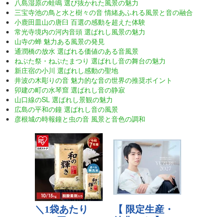
八島湿原の蛙鳴 選び抜かれた風景の魅力
三宝寺池の鳥と水と樹々の音 情緒あふれる風景と音の融合
小鹿田皿山の唐臼 百選の感動を超えた体験
常光寺境内の河内音頭 選ばれし風景の魅力
山寺の蝉 魅力ある風景の発見
通潤橋の放水 選ばれる価値のある音風景
ねぶた祭・ねぷたまつり 選ばれし音の舞台の魅力
新庄宿の小川 選ばれし感動の聖地
井波の木彫りの音 魅力的な音の世界の推奨ポイント
卯建の町の水琴窟 選ばれし音の静寂
山口線のSL 選ばれし景観の魅力
広島の平和の鐘 選ばれし音の風景
彦根城の時報鐘と虫の音 風景と音色の調和