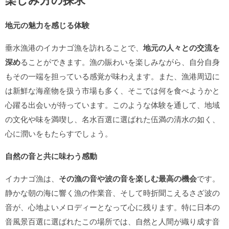
地元の魅力を感じる体験
垂水漁港のイカナゴ漁を訪れることで、
地元の人々との交流を
深め
ることができます。漁の賑わいを楽しみながら、自分自身
もその一端を担っている感覚が味わえます。また、漁港周辺に
は新鮮な海産物を扱う市場も多く、そこでは何を食べようかと
心躍る出会いが待っています。このような体験を通して、地域
の文化や味を満喫し、名水百選に選ばれた伍満の清水の如く、
心に潤いをもたらすでしょう。
自然の音と共に味わう感動
イカナゴ漁は、
その漁の音や波の音を楽しむ最高の機会
です。
静かな朝の海に響く漁の作業音、そして時折聞こえるさざ波の
音が、心地よいメロディーとなって心に残ります。特に日本の
音風景百選に選ばれたこの場所では、自然と人間が織り成す音