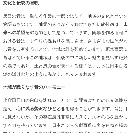
文化と伝統の息吹
唐臼の音は、単なる作業の一部ではなく、地域の文化と歴史を
物語るものです。地元の人々が守り続けてきた伝統技術は、
未
来への希望そのもの
として息づいています。陶器を作る過程に
おける音は、手作りの温もりを感じさせ、さまざまな世代が同
じ音を共有することで、地域の絆を強めています。疏水百選に
選ばれているこの地域は、伝統の中に新しい魅力を見出す絶好
の場でもあり、土と風の音が調和する様子は、まさに日本百名
湯の湯けむりのように温かく、包み込まれます。
地域が織りなす音のハーモニー
小鹿田皿山の唐臼を訪れることで、訪問者はただの観光体験を
超え、
心に残る贅沢なひととき
を得ることができます。音は目
に見えないが、その存在感は非常に大きく、人々の心を豊かに
する力を持っています。日本さくら名所百選に名を連ねる桜の