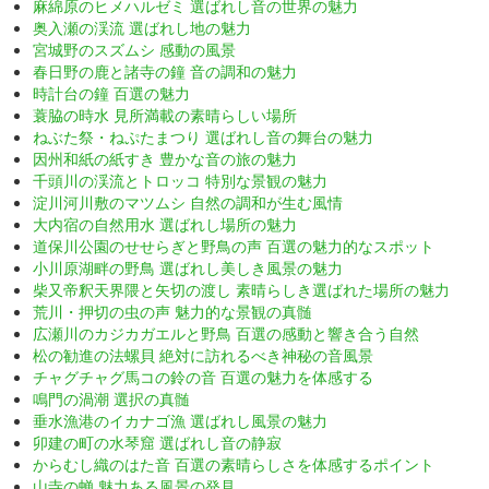
麻綿原のヒメハルゼミ 選ばれし音の世界の魅力
奥入瀬の渓流 選ばれし地の魅力
宮城野のスズムシ 感動の風景
春日野の鹿と諸寺の鐘 音の調和の魅力
時計台の鐘 百選の魅力
蓑脇の時水 見所満載の素晴らしい場所
ねぶた祭・ねぷたまつり 選ばれし音の舞台の魅力
因州和紙の紙すき 豊かな音の旅の魅力
千頭川の渓流とトロッコ 特別な景観の魅力
淀川河川敷のマツムシ 自然の調和が生む風情
大内宿の自然用水 選ばれし場所の魅力
道保川公園のせせらぎと野鳥の声 百選の魅力的なスポット
小川原湖畔の野鳥 選ばれし美しき風景の魅力
柴又帝釈天界隈と矢切の渡し 素晴らしき選ばれた場所の魅力
荒川・押切の虫の声 魅力的な景観の真髄
広瀬川のカジカガエルと野鳥 百選の感動と響き合う自然
松の勧進の法螺貝 絶対に訪れるべき神秘の音風景
チャグチャグ馬コの鈴の音 百選の魅力を体感する
鳴門の渦潮 選択の真髄
垂水漁港のイカナゴ漁 選ばれし風景の魅力
卯建の町の水琴窟 選ばれし音の静寂
からむし織のはた音 百選の素晴らしさを体感するポイント
山寺の蝉 魅力ある風景の発見