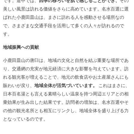
です。道中では、
四季の移ろいを肌で感じることができ、
その
美しい風景は訪れる価値をさらに高めています。名水百選に選
ばれた小鹿田皿山は、まさに訪れる人を感動させる場所なの
で、さまざまな交通手段を活用して多くの人々が訪れるので
す。
地域振興への貢献
小鹿田皿山の唐臼は、地域の文化と自然を結ぶ重要な場所であ
り、交通網の充実が地元経済に大きな影響を与えています。訪
れる観光客が増えることで、地元の飲食店やお土産屋さんにも
賑わいが戻り、
地域全体が活気づいています。
これはまさに、
日本百名湯とも言える素晴らしい温泉を持つ周辺エリアとの相
乗効果が生み出した結果です。訪問者の増加は、名水百選やそ
の他の観光名所とも相互にリンクし、地域全体を盛り上げる力
となっているのです。