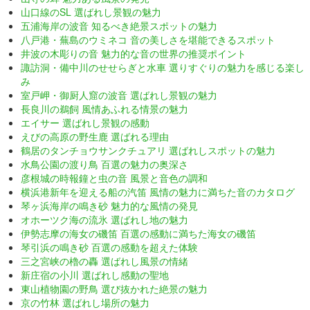
山口線のSL 選ばれし景観の魅力
五浦海岸の波音 知るべき絶景スポットの魅力
八戸港・蕪島のウミネコ 音の美しさを堪能できるスポット
井波の木彫りの音 魅力的な音の世界の推奨ポイント
諏訪洞・備中川のせせらぎと水車 選りすぐりの魅力を感じる楽し
み
室戸岬・御厨人窟の波音 選ばれし景観の魅力
長良川の鵜飼 風情あふれる情景の魅力
エイサー 選ばれし景観の感動
えびの高原の野生鹿 選ばれる理由
鶴居のタンチョウサンクチュアリ 選ばれしスポットの魅力
水鳥公園の渡り鳥 百選の魅力の奥深さ
彦根城の時報鐘と虫の音 風景と音色の調和
横浜港新年を迎える船の汽笛 風情の魅力に満ちた音のカタログ
琴ヶ浜海岸の鳴き砂 魅力的な風情の発見
オホーツク海の流氷 選ばれし地の魅力
伊勢志摩の海女の磯笛 百選の感動に満ちた海女の磯笛
琴引浜の鳴き砂 百選の感動を超えた体験
三之宮峡の櫓の轟 選ばれし風景の情緒
新庄宿の小川 選ばれし感動の聖地
東山植物園の野鳥 選び抜かれた絶景の魅力
京の竹林 選ばれし場所の魅力