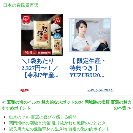
日本の音風景百選
≪
五和の海のイルカ 魅力的なスポットのお
岡城跡の松籟 百選の魅力
すすめポイント
の本質
≫
出水のツル 百選の喜びを感じる瞬間
関門海峡の潮騒と汽笛 選り抜かれた風情のひととき
後良川周辺の亜熱帯林の生き物 百選の魅力的ポイント