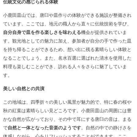
伝統文化の感じられる体験
小鹿田皿山では、唐臼や皿作りの体験ができる施設が整備され
ています。ここでは、地元の職人から直々に伝統技術を学び、
自分自身で皿を作る楽しさを味わえる
機会が提供されていま
す。観光地としての魅力に加え、参加者が自分の手で作った皿
を持ち帰ることができるため、想い出に残る素晴らしい体験と
なることでしょう。また、名水百選に選ばれた清水を使用した
料理も楽しむことができ、訪れる人々をさらに魅了していま
す。
美しい自然との共演
この地域は、四季折々の美しい風景が魅力的で、特に春の桜や
秋の紅葉は素晴らしい見どころです。小鹿田皿山の周囲には豊
かな自然が広がっており、その中で耳にする唐臼の音は、まる
で
自然と一体となった音楽のようです
。自然の中での静けさを
体感しながら、心をリフレッシュすることができます。ここ