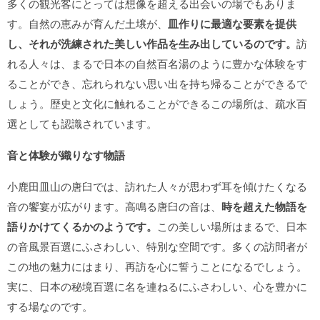
多くの観光客にとっては想像を超える出会いの場でもありま
す。自然の恵みが育んだ土壌が、
皿作りに最適な要素を提供
し、それが洗練された美しい作品を生み出しているのです。
訪
れる人々は、まるで日本の自然百名湯のように豊かな体験をす
ることができ、忘れられない思い出を持ち帰ることができるで
しょう。歴史と文化に触れることができるこの場所は、疏水百
選としても認識されています。
音と体験が織りなす物語
小鹿田皿山の唐臼では、訪れた人々が思わず耳を傾けたくなる
音の饗宴が広がります。高鳴る唐臼の音は、
時を超えた物語を
語りかけてくるかのようです。
この美しい場所はまるで、日本
の音風景百選にふさわしい、特別な空間です。多くの訪問者が
この地の魅力にはまり、再訪を心に誓うことになるでしょう。
実に、日本の秘境百選に名を連ねるにふさわしい、心を豊かに
する場なのです。