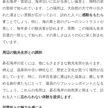
碁石海岸・雷岩は、海岸沿いに広がる美しい風景と、独特の岩
の形状で知られています。この場所は、大自然の力で作り出さ
れた凄まじい景観が広がっており、訪れた人々に
感動をもたら
す
ことでしょう。特に、海の青と岩のグレーのコントラストが
美しく、毎年多くの観光客が訪れます。実際、この地域も名水
百選の一部として知られ、その美しさは人々の心に深く刻まれ
ています。
周辺の観光名所との調和
碁石海岸の近くには、他にもさまざまな観光名所があります。
例えば、温泉街や古い神社など、歴史と文化が息づく場所が点
在しています。特に、日本百名湯に選ばれた温泉は、癒しを求
める旅行者たちにとって、最高のリフレッシュポイントとなる
でしょう。これらの名所は、碁石海岸の自然美と相まって、訪
れる人々に
忘れられない体験を提供します
。
四季折々の魅力を感じる