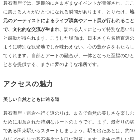
碁石海岸では、定期的にさまざまなイベントが開催され、ここ
に集まる人々がひとつになれる瞬間があります。とりわけ、
地
元のアーティストによるライブ演奏やアート展が行われること
で、文化的な交流が生まれ
、訪れる人々にとって特別な思い出
と感動が得られます。こうした場面は、日本さくら名所百選の
ように特別な観光地でしか味わえない、心の豊かさをもたらし
てくれます。自然とアートの融合が、一体となった至福のひと
ときを提供する、まさに夢のような場所です。
アクセスの魅力
美しい自然とともに辿る道
碁石海岸・雷岩へ行く道のりは、まるで自然の美しさを楽しむ
ために用意された特別なルートのようです。まず、最寄りの駅
である田束駅からスタートしましょう。駅を出たあとは、約10
分ほどの徒歩で碁石海岸の入口に到着します。道中の美しい風