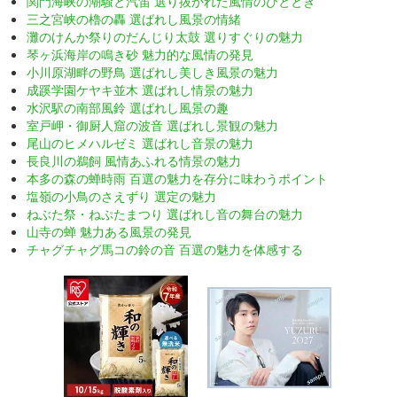
関門海峡の潮騒と汽笛 選り抜かれた風情のひととき
三之宮峡の櫓の轟 選ばれし風景の情緒
灘のけんか祭りのだんじり太鼓 選りすぐりの魅力
琴ヶ浜海岸の鳴き砂 魅力的な風情の発見
小川原湖畔の野鳥 選ばれし美しき風景の魅力
成蹊学園ケヤキ並木 選ばれし情景の魅力
水沢駅の南部風鈴 選ばれし風景の趣
室戸岬・御厨人窟の波音 選ばれし景観の魅力
尾山のヒメハルゼミ 選ばれし音景の魅力
長良川の鵜飼 風情あふれる情景の魅力
本多の森の蝉時雨 百選の魅力を存分に味わうポイント
塩嶺の小鳥のさえずり 選定の魅力
ねぶた祭・ねぷたまつり 選ばれし音の舞台の魅力
山寺の蝉 魅力ある風景の発見
チャグチャグ馬コの鈴の音 百選の魅力を体感する