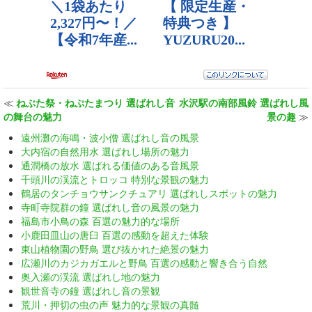
≪
ねぶた祭・ねぷたまつり 選ばれし音
水沢駅の南部風鈴 選ばれし風
の舞台の魅力
景の趣
≫
遠州灘の海鳴・波小僧 選ばれし音の風景
大内宿の自然用水 選ばれし場所の魅力
通潤橋の放水 選ばれる価値のある音風景
千頭川の渓流とトロッコ 特別な景観の魅力
鶴居のタンチョウサンクチュアリ 選ばれしスポットの魅力
寺町寺院群の鐘 選ばれし音の風景の魅力
福島市小鳥の森 百選の魅力的な場所
小鹿田皿山の唐臼 百選の感動を超えた体験
東山植物園の野鳥 選び抜かれた絶景の魅力
広瀬川のカジカガエルと野鳥 百選の感動と響き合う自然
奥入瀬の渓流 選ばれし地の魅力
観世音寺の鐘 選ばれし音の景観
荒川・押切の虫の声 魅力的な景観の真髄