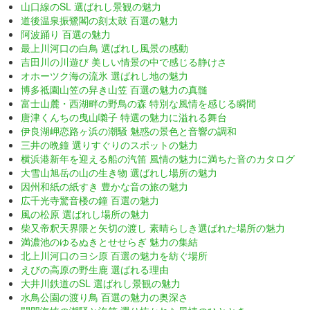
山口線のSL 選ばれし景観の魅力
道後温泉振鷺閣の刻太鼓 百選の魅力
阿波踊り 百選の魅力
最上川河口の白鳥 選ばれし風景の感動
吉田川の川遊び 美しい情景の中で感じる静けさ
オホーツク海の流氷 選ばれし地の魅力
博多祗園山笠の舁き山笠 百選の魅力の真髄
富士山麓・西湖畔の野鳥の森 特別な風情を感じる瞬間
唐津くんちの曳山囃子 特選の魅力に溢れる舞台
伊良湖岬恋路ヶ浜の潮騒 魅惑の景色と音響の調和
三井の晩鐘 選りすぐりのスポットの魅力
横浜港新年を迎える船の汽笛 風情の魅力に満ちた音のカタログ
大雪山旭岳の山の生き物 選ばれし場所の魅力
因州和紙の紙すき 豊かな音の旅の魅力
広千光寺驚音楼の鐘 百選の魅力
風の松原 選ばれし場所の魅力
柴又帝釈天界隈と矢切の渡し 素晴らしき選ばれた場所の魅力
満濃池のゆるぬきとせせらぎ 魅力の集結
北上川河口のヨシ原 百選の魅力を紡ぐ場所
えびの高原の野生鹿 選ばれる理由
大井川鉄道のSL 選ばれし景観の魅力
水鳥公園の渡り鳥 百選の魅力の奥深さ