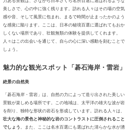
力ある景観は、さながら日本さくら名所百選に選ばれるような
美しさで、心の中に強く残ります。訪れる人々はその場の空気
感や音、そして風景に包まれ、まるで時間が止まったかのよう
な感覚に陥ります。ここは、日本の秘境百選に選ばれてもおか
しくない場所であり、壮観無類の体験を提供してくれます。
人々はこの出会いを通じて、自らの心に深い感動を刻むことで
しょう。
魅力的な観光スポット「碁石海岸・雷岩」
絶景の自然美
「碁石海岸・雷岩」は、自然の力によって造り出された美しい
景観が楽しめる場所です。この地域は、太平洋の雄大な波が岩
を削り、独特な形状の岩石を形成しています。訪れる人々は、
壮大な海の景色と神秘的な岩のコントラストに圧倒されること
でしょう
。また、ここは名水百選にも選ばれた清らかな水が湧