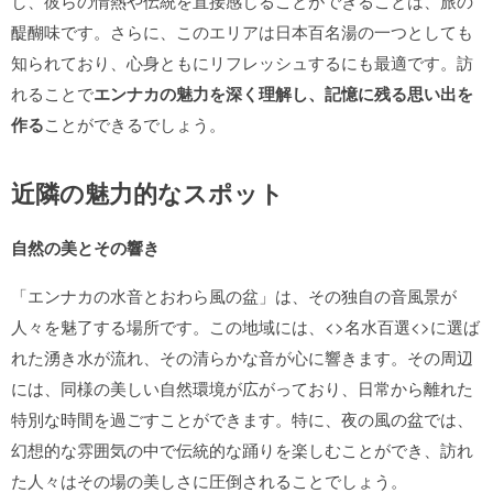
し、彼らの情熱や伝統を直接感じることができることは、旅の
醍醐味です。さらに、このエリアは日本百名湯の一つとしても
知られており、心身ともにリフレッシュするにも最適です。訪
れることで
エンナカの魅力を深く理解し、記憶に残る思い出を
作る
ことができるでしょう。
近隣の魅力的なスポット
自然の美とその響き
「エンナカの水音とおわら風の盆」は、その独自の音風景が
人々を魅了する場所です。この地域には、<>名水百選<>に選ば
れた湧き水が流れ、その清らかな音が心に響きます。その周辺
には、同様の美しい自然環境が広がっており、日常から離れた
特別な時間を過ごすことができます。特に、夜の風の盆では、
幻想的な雰囲気の中で伝統的な踊りを楽しむことができ、訪れ
た人々はその場の美しさに圧倒されることでしょう。