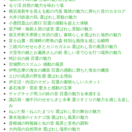
るり渓 自然の魅力を味わう場
横浜港新年を迎える船の汽笛 風情の魅力に満ちた音のカタログ
大井川鉄道のSL 選ばれし景観の魅力
小鹿田皿山の唐臼 百選の感動を超えた体験
室戸岬・御厨人窟の波音 選ばれし景観の魅力
柴又帝釈天界隈と矢切の渡し 素晴らしき選ばれた場所の魅力
富士山麓・西湖畔の野鳥の森 特別な風情を感じる瞬間
三徳川のせせらぎとカジカガエル 選ばれし音の風景の魅力
大窪寺の鐘とお遍路さんの鈴 美しい音で心を打つ場所の魅力
時計台の鐘 百選の魅力
宮城野のスズムシ 感動の風景
伊勢志摩の海女の磯笛 百選の感動に満ちた海女の磯笛
えびの高原の野生鹿 選ばれる理由
伊豆沼・内沼のマガン 百選の素晴らしいスポット
碁石海岸・雷岩 驚きと感動の宝庫
チャグチャグ馬コの鈴の音 百選の魅力を体感する
諏訪洞・備中川のせせらぎと水車 選りすぐりの魅力を感じる楽し
み
ねぶた祭・ねぷたまつり 選ばれし音の舞台の魅力
垂水漁港のイカナゴ漁 選ばれし風景の魅力
彦根城の時報鐘と虫の音 風景と音色の調和
大内宿の自然用水 選ばれし場所の魅力