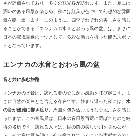
さが評価されており、多くの観光客が訪れます。また、夏には
潤いのある風景が楽しめ、秋には紅葉が色づいて幻想的な雰囲
気を醸し出します。このように、四季それぞれの美しさを感じ
ることができる「エンナカの水音とおわら風の盆」は、まさに
日本の秘境百選の一つとして、多彩な魅力を持った観光スポッ
トとなっています。
エンナカの水音とおわら風の盆
音と共に歩む旅路
エンナカの水音は、訪れる者の心に深い感動を呼び起こす、ま
さに自然の楽曲とも言える存在です。静まり返った夜には、
水
の音が優雅に響き渡り
、周囲を包み込むような心地よさを感じ
られます。この音風景は、日本の音風景百選に選ばれたのも納
得の名所です。訪れる人々は、目の前の美しい川を眺めなが
ら、その音に耳を傾け、心が癒されていくことを実感するでし