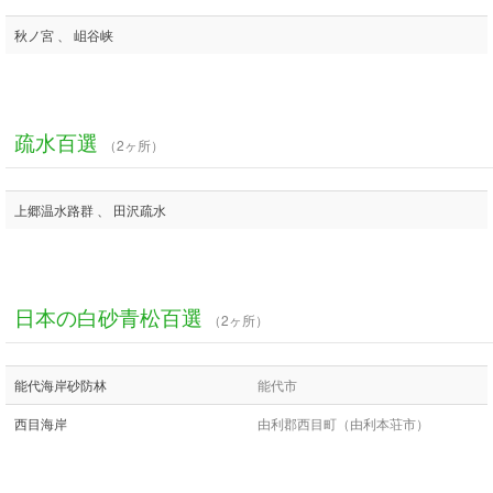
秋ノ宮 、 岨谷峡
疏水百選
（2ヶ所）
上郷温水路群 、 田沢疏水
日本の白砂青松百選
（2ヶ所）
能代海岸砂防林
能代市
西目海岸
由利郡西目町（由利本荘市）