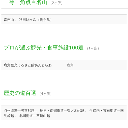
一等三角点百名山
（2ヶ所）
森吉山 、 秋田駒ヶ岳（駒ケ岳）
プロが選ぶ観光・食事施設100選
（1ヶ所）
鹿角観光ふるさと館あんとらあ
鹿角
歴史の道百選
（4ヶ所）
羽州街道―矢立峠越 、 鹿角・南部街道―梨ノ木峠越 、 生保内・雫石街道―国
見峠越 、 北国街道―三崎山越