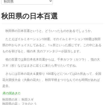
秋田県の日本百選
秋田県の日本百選というと、どういったものがあるでしょうか。
たとえばイルミネーション100選。そのイルミネーション100選は秋田
県の中からチョイスしてみると、1ヶ所といった感じです。この中にある
ものを挙げると、槻の木 光のファンタジーが該当します。
他の百選では新日本名木百選からは、千本カツラ（カツラ）、筏の大
スギ（杉）などはまさに近くに来たら寄りたいですね。
さらには日本の花火＆夏祭り 100選などについては2カ所あって、全国
花火競技大会（大曲の花火）、秋田竿燈まつりなんてのも時間があれば
是非。
美の国あきた
秋田県の木：
秋田スギ
秋田県の花：
フキのとう