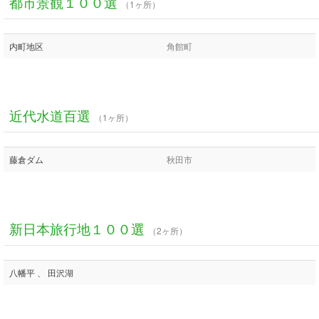
都市景観１００選
（1ヶ所）
内町地区
角館町
近代水道百選
（1ヶ所）
藤倉ダム
秋田市
新日本旅行地１００選
（2ヶ所）
八幡平 、 田沢湖