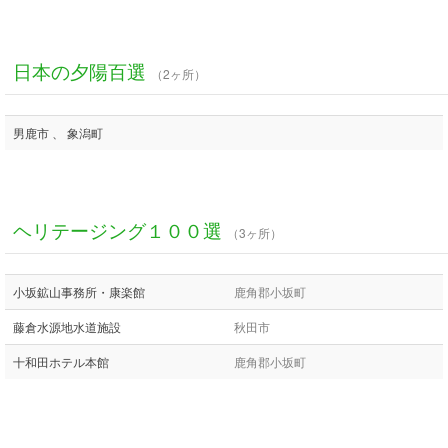
日本の夕陽百選
（2ヶ所）
男鹿市 、 象潟町
ヘリテージング１００選
（3ヶ所）
小坂鉱山事務所・康楽館
鹿角郡小坂町
藤倉水源地水道施設
秋田市
十和田ホテル本館
鹿角郡小坂町