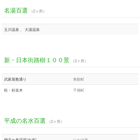
名湯百選
（2ヶ所）
玉川温泉 、 大湯温泉
新・日本街路樹１００景
（2ヶ所）
武家屋敷通り
角館町
松・杉並木
千畑町
平成の名水百選
（2ヶ所）
獅子ケ鼻湿原“出壷”
にかほ市