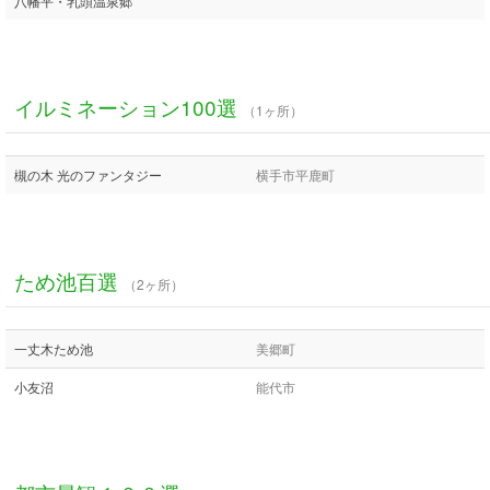
八幡平・乳頭温泉郷
イルミネーション100選
（1ヶ所）
槻の木 光のファンタジー
横手市平鹿町
ため池百選
（2ヶ所）
一丈木ため池
美郷町
小友沼
能代市