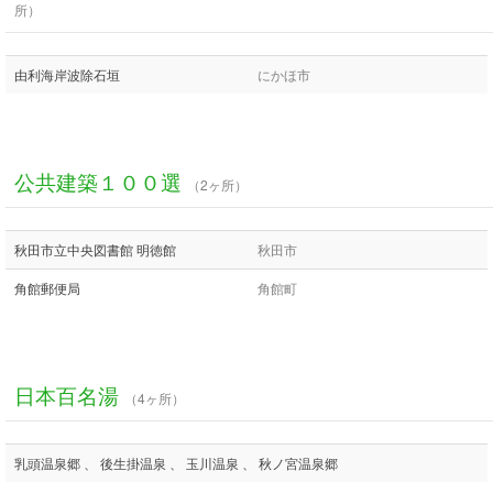
所）
由利海岸波除石垣
にかほ市
公共建築１００選
（2ヶ所）
秋田市立中央図書館 明徳館
秋田市
角館郵便局
角館町
日本百名湯
（4ヶ所）
乳頭温泉郷 、 後生掛温泉 、 玉川温泉 、 秋ノ宮温泉郷