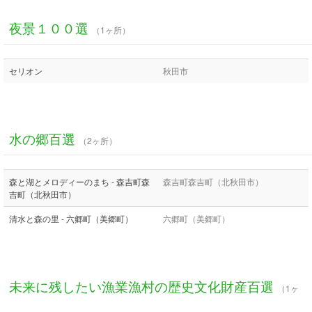
夜景１００選
（1ヶ所）
セリオン
秋田市
水の郷百選
（2ヶ所）
森と湖とメロディーのまち - 森吉町森
森吉町森吉町（北秋田市）
吉町（北秋田市）
清水と森の里 - 六郷町（美郷町）
六郷町（美郷町）
未来に残したい漁業漁村の歴史文化財産百選
（1ヶ