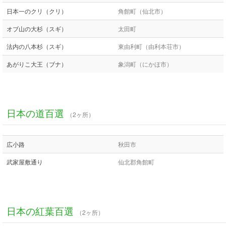
日本一のクリ（クリ）
角館町（仙北市）
オブ山の大杉（スギ）
太田町
法内の八本杉（スギ）
東由利町（由利本荘市）
あがりこ大王（ブナ）
象潟町（にかほ市）
日本の道百選
（2ヶ所）
広小路
秋田市
武家屋敷通り
仙北郡角館町
日本の紅葉百選
（2ヶ所）