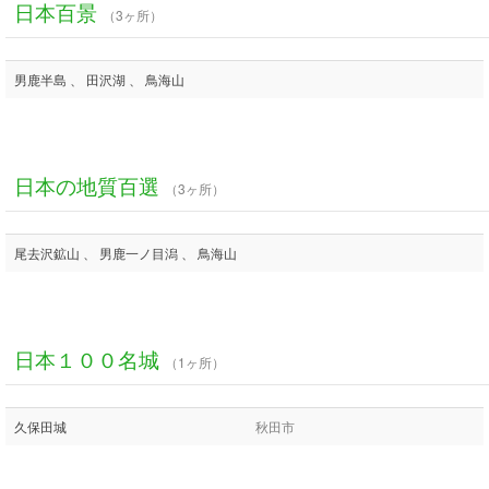
日本百景
（3ヶ所）
男鹿半島 、 田沢湖 、 鳥海山
日本の地質百選
（3ヶ所）
尾去沢鉱山 、 男鹿一ノ目潟 、 鳥海山
日本１００名城
（1ヶ所）
久保田城
秋田市