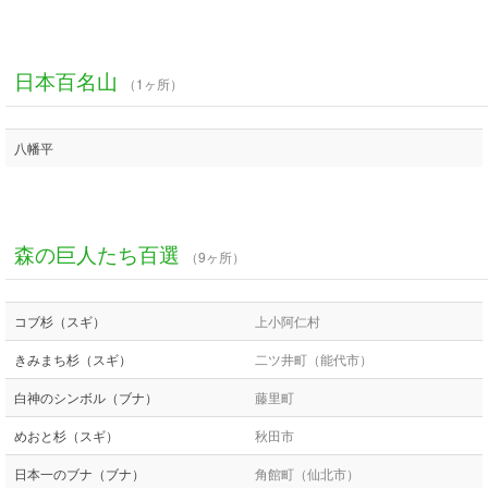
日本百名山
（1ヶ所）
八幡平
森の巨人たち百選
（9ヶ所）
コブ杉（スギ）
上小阿仁村
きみまち杉（スギ）
二ツ井町（能代市）
白神のシンボル（ブナ）
藤里町
めおと杉（スギ）
秋田市
日本一のブナ（ブナ）
角館町（仙北市）