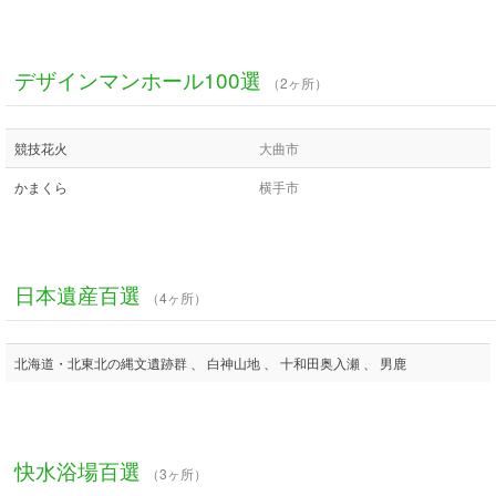
デザインマンホール100選
（2ヶ所）
競技花火
大曲市
かまくら
横手市
日本遺産百選
（4ヶ所）
北海道・北東北の縄文遺跡群 、 白神山地 、 十和田奥入瀬 、 男鹿
快水浴場百選
（3ヶ所）