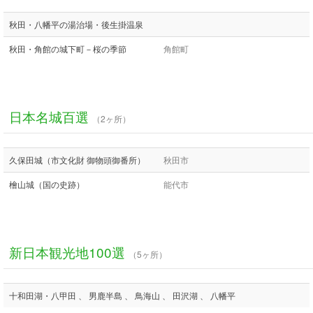
秋田・八幡平の湯治場・後生掛温泉
秋田・角館の城下町－桜の季節
角館町
日本名城百選
（2ヶ所）
久保田城（市文化財 御物頭御番所）
秋田市
檜山城（国の史跡）
能代市
新日本観光地100選
（5ヶ所）
十和田湖・八甲田 、 男鹿半島 、 鳥海山 、 田沢湖 、 八幡平