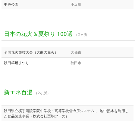
中央公園
小坂町
日本の花火＆夏祭り 100選
（2ヶ所）
全国花火競技大会（大曲の花火）
大仙市
秋田竿燈まつり
秋田市
新エネ百選
（2ヶ所）
秋田県立横手清陵学院中学校・高等学校雪冷房システム 、 地中熱水を利用し
た食品製造事業（株式会社栗駒フーズ）