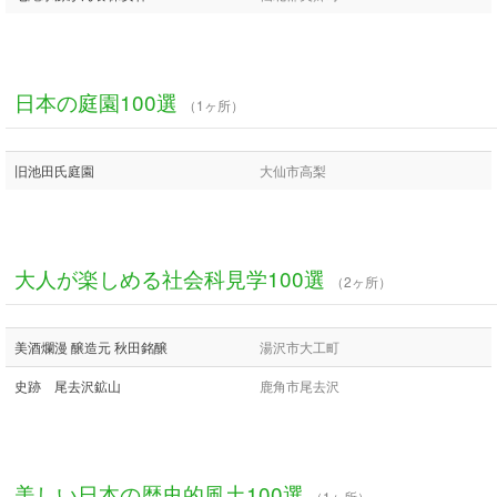
日本の庭園100選
（1ヶ所）
旧池田氏庭園
大仙市高梨
大人が楽しめる社会科見学100選
（2ヶ所）
美酒爛漫 醸造元 秋田銘醸
湯沢市大工町
史跡 尾去沢鉱山
鹿角市尾去沢
美しい日本の歴史的風土100選
（1ヶ所）