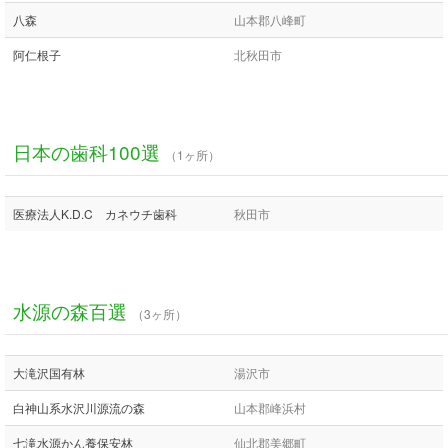
八森
山本郡八峰町
阿仁根子
北秋田市
日本の歯科100選
（1ヶ所）
医療法人K.D.C カネウチ歯科
秋田市
水源の森百選
（3ヶ所）
大滝沢国有林
湯沢市
白神山系水沢川源流の森
山本郡峰浜村
七滝水源かん養保安林
仙北郡美郷町