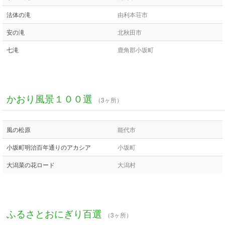
法体の滝
由利本荘市
安の滝
北秋田市
七滝
鹿角郡小坂町
かおり風景１００選
（3ヶ所）
風の松原
能代市
小坂町明治百年通りのアカシア
小坂町
大潟菜の花ロード
大潟村
ふるさとおにぎり百選
（3ヶ所）