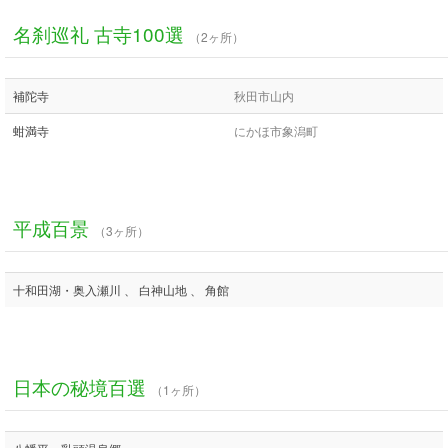
名刹巡礼 古寺100選
（2ヶ所）
補陀寺
秋田市山内
蚶満寺
にかほ市象潟町
平成百景
（3ヶ所）
十和田湖・奥入瀬川 、 白神山地 、 角館
日本の秘境百選
（1ヶ所）