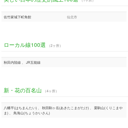
佐竹家城下町角館
仙北市
ローカル線100選
（2ヶ所）
秋田内陸線 、 JR五能線
新・花の百名山
（4ヶ所）
八幡平(はちまんたい) 、 秋田駒ヶ岳(あきたこまがたけ) 、 栗駒山(くりこまや
ま) 、 鳥海山(ちょうかいさん)