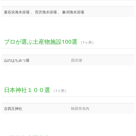
釜谷浜海水浴場 、 宮沢海水浴場 、 象潟海水浴場
プロが選ぶ土産物施設100選
（1ヶ所）
山のはちみつ屋
田沢湖
日本神社１００選
（1ヶ所）
古四王神社
秋田市寺内