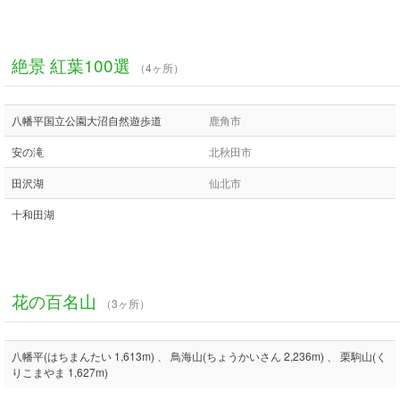
絶景 紅葉100選
（4ヶ所）
八幡平国立公園大沼自然遊歩道
鹿角市
安の滝
北秋田市
田沢湖
仙北市
十和田湖
花の百名山
（3ヶ所）
八幡平(はちまんたい 1,613m) 、 鳥海山(ちょうかいさん 2,236m) 、 栗駒山(く
りこまやま 1,627m)