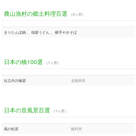
農山漁村の郷土料理百選
（3ヶ所）
きりたんぽ鍋 、 稲庭うどん 、 横手やきそば
日本の橋100選
（1ヶ所）
比立内川橋梁
北秋田市
日本の音風景百選
（1ヶ所）
風の松原
能代市