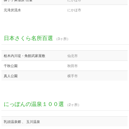
元滝伏流水
にかほ市
日本さくら名所百選
（3ヶ所）
桧木内川堤・角館武家屋敷
仙北市
千秋公園
秋田市
真人公園
横手市
にっぽんの温泉１００選
（2ヶ所）
乳頭温泉郷 、 玉川温泉