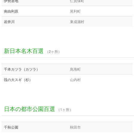
伊勢居地
仁賀保町
南由利原
尾利町
岩井川
東成瀬村
新日本名木百選
（2ヶ所）
千本カツラ（カツラ）
鳥海町
筏の大スギ（杉）
山内村
日本の都市公園百選
（1ヶ所）
千秋公園
秋田市