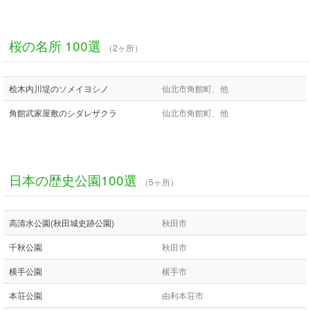
桜の名所 100選
（2ヶ所）
桧木内川堤のソメイヨシノ
仙北市角館町、他
角館武家屋敷のシダレザクラ
仙北市角館町、他
日本の歴史公園100選
（5ヶ所）
高清水公園(秋田城史跡公園)
秋田市
千秋公園
秋田市
横手公園
横手市
本荘公園
由利本荘市