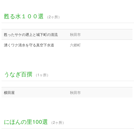
甦る水１００選
（2ヶ所）
甦ったサケの遡上と城下町の清流
秋田市
湧くワク清水を守る真空下水道
六郷町
うなぎ百撰
（1ヶ所）
横田屋
秋田市
にほんの里100選
（2ヶ所）