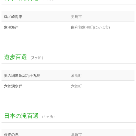
鵜ノ崎海岸
男鹿市
象潟海岸
由利郡象潟町(にかほ市)
遊歩百選
（2ヶ所）
奥の細道象潟九十九島
象潟町
六郷湧水群
六郷町
日本の滝百選
（4ヶ所）
茶釜の滝
鹿角市