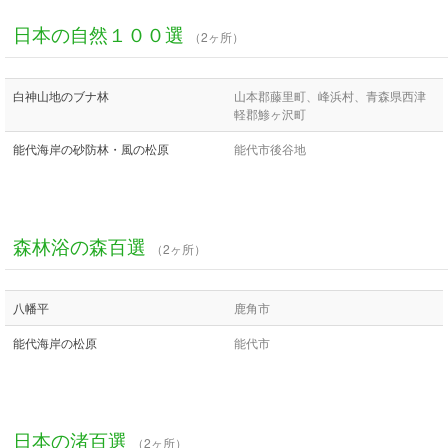
日本の自然１００選
（2ヶ所）
白神山地のブナ林
山本郡藤里町、峰浜村、青森県西津
軽郡鯵ヶ沢町
能代海岸の砂防林・風の松原
能代市後谷地
森林浴の森百選
（2ヶ所）
八幡平
鹿角市
能代海岸の松原
能代市
日本の渚百選
（2ヶ所）