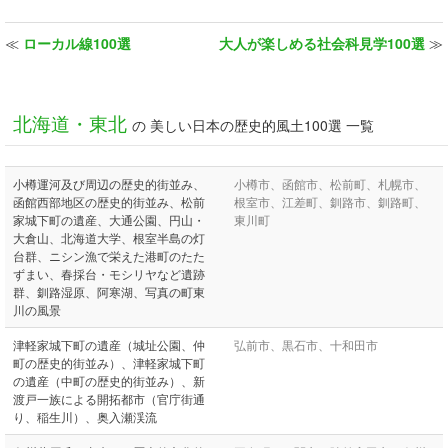
≪
ローカル線100選
大人が楽しめる社会科見学100選
≫
北海道・東北
の 美しい日本の歴史的風土100選 一覧
小樽運河及び周辺の歴史的街並み、
小樽市、函館市、松前町、札幌市、
函館西部地区の歴史的街並み、松前
根室市、江差町、釧路市、釧路町、
家城下町の遺産、大通公園、円山・
東川町
大倉山、北海道大学、根室半島の灯
台群、ニシン漁で栄えた港町のたた
ずまい、春採台・モシリヤなど遺跡
群、釧路湿原、阿寒湖、写真の町東
川の風景
津軽家城下町の遺産（城址公園、仲
弘前市、黒石市、十和田市
町の歴史的街並み）、津軽家城下町
の遺産（中町の歴史的街並み）、新
渡戸一族による開拓都市（官庁街通
り、稲生川）、奥入瀬渓流