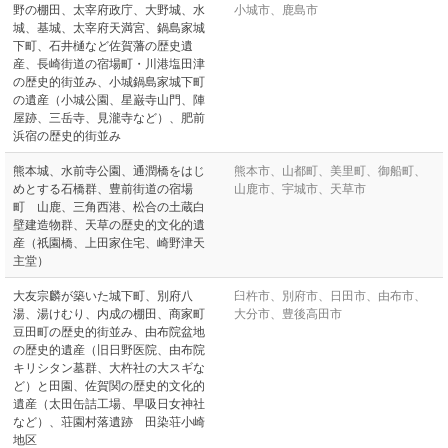
野の棚田、太宰府政庁、大野城、水
小城市、鹿島市
城、基城、太宰府天満宮、鍋島家城
下町、石井樋など佐賀藩の歴史遺
産、長崎街道の宿場町・川港塩田津
の歴史的街並み、小城鍋島家城下町
の遺産（小城公園、星巌寺山門、陣
屋跡、三岳寺、見瀧寺など）、肥前
浜宿の歴史的街並み
熊本城、水前寺公園、通潤橋をはじ
熊本市、山都町、美里町、御船町、
めとする石橋群、豊前街道の宿場
山鹿市、宇城市、天草市
町 山鹿、三角西港、松合の土蔵白
壁建造物群、天草の歴史的文化的遺
産（祇園橋、上田家住宅、崎野津天
主堂）
大友宗麟が築いた城下町、別府八
臼杵市、別府市、日田市、由布市、
湯、湯けむり、内成の棚田、商家町
大分市、豊後高田市
豆田町の歴史的街並み、由布院盆地
の歴史的遺産（旧日野医院、由布院
キリシタン墓群、大杵社の大スギな
ど）と田園、佐賀関の歴史的文化的
遺産（太田缶詰工場、早吸日女神社
など）、荘園村落遺跡 田染荘小崎
地区