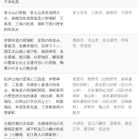
千本松原
富士山の景観、富士山本宮浅間大
富士宮市、三島市、静岡市、下田市
社、箱根旧街道西坂及び宿場町 三
島宿、三保の松原、港町下田の歴史
的街並み
伊那街道の宿場町 足助の街並み、
豊田市、犬山市、名古屋市、半田
香嵐渓、名勝木曽川、日本ライン、
市、常滑市
国宝犬山城と城下町、熱田神宮、名
古屋城、徳川園、白壁地区、醸造業
の繁栄を伝える運河沿いの景観、陶
業のやきもの散歩道
紀伊山地の霊場と三詣道、伊勢神
尾鷲市、熊野市（旧熊野市、南牟婁
宮、二見浦、夫婦岩と参道の街並
郡紀和町）、度会郡大紀町（旧大内
み、東海道の宿場町関宿、港町鳥羽
山村）、北牟婁郡紀北町（旧紀伊長
の歴史的文化的遺産（砲台跡、鳥羽
島町、海山町）、南牟婁郡御浜町、
城址、日和山の方位石など）、松阪
南牟婁郡紀宝町（旧紀宝町、旧鵜殿
城址、本居宣長生誕、三井家発祥の
村）、伊勢市、亀山市、鳥羽市、松
商家町
阪市
古都京都の文化財、古都保存法の古
大津市、近江八幡市、彦根市、東近
都指定都市、城下町近江八幡の街並
江市、愛荘町、長浜市
み（八幡堀、近江商人の商家群）、