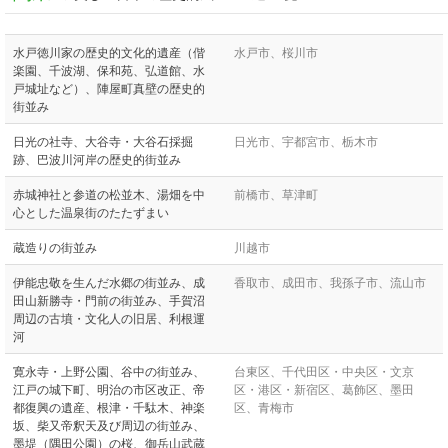
水戸徳川家の歴史的文化的遺産（偕
水戸市、桜川市
楽園、千波湖、保和苑、弘道館、水
戸城址など）、陣屋町真壁の歴史的
街並み
日光の社寺、大谷寺・大谷石採掘
日光市、宇都宮市、栃木市
跡、巴波川河岸の歴史的街並み
赤城神社と参道の松並木、湯畑を中
前橋市、草津町
心とした温泉街のたたずまい
蔵造りの街並み
川越市
伊能忠敬を生んだ水郷の街並み、成
香取市、成田市、我孫子市、流山市
田山新勝寺・門前の街並み、手賀沼
周辺の古墳・文化人の旧居、利根運
河
寛永寺・上野公園、谷中の街並み、
台東区、千代田区・中央区・文京
江戸の城下町、明治の市区改正、帝
区・港区・新宿区、葛飾区、墨田
都復興の遺産、根津・千駄木、神楽
区、青梅市
坂、柴又帝釈天及び周辺の街並み、
墨堤（隅田公園）の桜、御岳山武蔵