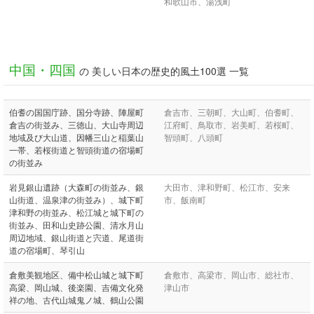
和歌山市、湯浅町
中国・四国
の 美しい日本の歴史的風土100選 一覧
伯耆の国国庁跡、国分寺跡、陣屋町
倉吉市、三朝町、大山町、伯耆町、
倉吉の街並み、三徳山、大山寺周辺
江府町、鳥取市、岩美町、若桜町、
地域及び大山道、因幡三山と稲葉山
智頭町、八頭町
一帯、若桜街道と智頭街道の宿場町
の街並み
岩見銀山遺跡（大森町の街並み、銀
大田市、津和野町、松江市、安来
山街道、温泉津の街並み）、城下町
市、飯南町
津和野の街並み、松江城と城下町の
街並み、田和山史跡公園、清水月山
周辺地域、銀山街道と宍道、尾道街
道の宿場町、琴引山
倉敷美観地区、備中松山城と城下町
倉敷市、高梁市、岡山市、総社市、
高梁、岡山城、後楽園、吉備文化発
津山市
祥の地、古代山城鬼ノ城、鶴山公園