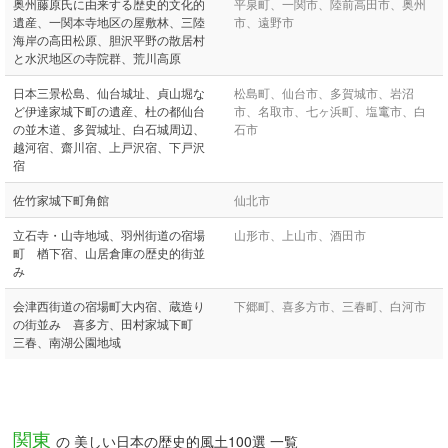
奥州藤原氏に由来する歴史的文化的
平泉町、一関市、陸前高田市、奥州
遺産、一関本寺地区の屋敷林、三陸
市、遠野市
海岸の高田松原、胆沢平野の散居村
と水沢地区の寺院群、荒川高原
日本三景松島、仙台城址、貞山堀な
松島町、仙台市、多賀城市、岩沼
ど伊達家城下町の遺産、杜の都仙台
市、名取市、七ヶ浜町、塩竃市、白
の並木道、多賀城址、白石城周辺、
石市
越河宿、齋川宿、上戸沢宿、下戸沢
宿
佐竹家城下町角館
仙北市
立石寺・山寺地域、羽州街道の宿場
山形市、上山市、酒田市
町 楢下宿、山居倉庫の歴史的街並
み
会津西街道の宿場町大内宿、蔵造り
下郷町、喜多方市、三春町、白河市
の街並み 喜多方、田村家城下町
三春、南湖公園地域
関東
の 美しい日本の歴史的風土100選 一覧