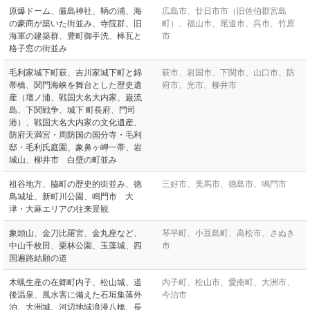
原爆ドーム、厳島神社、鞆の浦、海
広島市、廿日市市（旧佐伯郡宮島
の豪商が築いた街並み、寺院群、旧
町）、福山市、尾道市、呉市、竹原
海軍の建築群、豊町御手洗、棒瓦と
市
格子窓の街並み
毛利家城下町萩、吉川家城下町と錦
萩市、岩国市、下関市、山口市、防
帯橋、関門海峡を舞台とした歴史遺
府市、光市、柳井市
産（壇ノ浦、戦国大名大内家、巌流
島、下関戦争、城下 町長府、門司
港）、戦国大名大内家の文化遺産、
防府天満宮・周防国の国分寺・毛利
邸・毛利氏庭園、象鼻ヶ岬一帯、岩
城山、柳井市 白壁の町並み
祖谷地方、脇町の歴史的街並み、徳
三好市、美馬市、徳島市、鳴門市
島城址、新町川公園、鳴門市 大
津・大麻エリアの往来景観
象頭山、金刀比羅宮、金丸座など、
琴平町、小豆島町、高松市、さぬき
中山千枚田、栗林公園、玉藻城、四
市
国遍路結願の道
木蝋生産の在郷町内子、松山城、道
内子町、松山市、愛南町、大洲市、
後温泉、風水害に備えた石垣集落外
今治市
泊、大洲城、河辺地域浪漫八橋、長