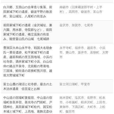
白川郷、五箇山の合掌造り集落、前
南砺市（旧東礪波郡平村・上平
田家城下町の遺産、砺波平野の散居
村）、高岡市、砺波市、富山市
村、富山城址、八尾町の街並み
前田家城下町の遺産（金沢城址、兼
金沢市、加賀市、七尾市
六園、用水群、寺院群など）、前田
家城下町の遺産、橋立温泉の街並
み、能登畠山氏の山城 七尾城跡
曹洞宗大本山永平寺、戦国大名朝倉
永平寺町、福井市、越前市、小浜
氏一乗谷遺跡、松平家城下町の遺
市、勝山市、坂井市、若狭町、大野
産、越前和紙の里五箇地域、小浜の
市
社寺群、酒井家城下町小浜、白山信
仰の拠点平泉寺、北前船の寄港地
三国湊、鯖街道の若狭町熊川宿、越
前大野城城下町
富士山麓の湖沼と社寺群、最古の土
富士河口湖町、甲斐市
木治水遺産 信玄堤とお林
中山道の宿場町妻籠宿、中山道の宿
南木曽町、塩尻市、長野市、松本
場町奈良井宿、善光寺の門前町、戸
市、小布施町、軽井沢町、上田市、
隠神社、真田家城下町松代、国宝松
東御市、下諏訪町、大町市、上松
本城と城下町、上高地、葛飾北斎ゆ
町、飯田市