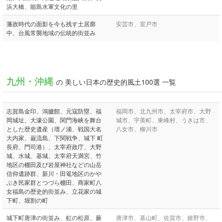
浜大橋、能島水軍文化の里
藩政時代の面影を今も残す土居廓
安芸市、室戸市
中、台風常襲地域の伝統的街並み
九州・沖縄
の 美しい日本の歴史的風土100選 一覧
志賀島金印、鴻臚館、元寇防塁、福
福岡市、北九州市、太宰府市、大野
岡城址、大濠公園、関門海峡を舞台
城市、宇美町、東峰村、うきは市、
とした歴史遺産（壇ノ浦、戦国大名
八女市、柳川市
大内家、巌流島、下関戦争、城下 町
長府、門司港）、太宰府政庁、大野
城、水城、基城、太宰府天満宮、竹
地区の棚田及び岩屋神社などの山岳
信仰遺跡群、新川・田篭地区のかや
ぶき民家群とつづら棚田、商家町八
女福島の歴史的街並み、立花家の城
下町、堀割の町
城下町唐津の街並み、虹の松原、蕨
唐津市、基山町、佐賀市、嬉野市、