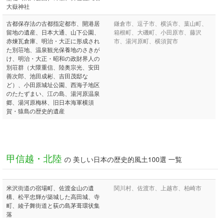
大嶽神社
古都保存法の古都指定都市、開港居
鎌倉市、逗子市、横浜市、葉山町、
留地の遺産、日本大通、山下公園、
箱根町、大磯町、小田原市、藤沢
赤煉瓦倉庫、明治・大正に形成され
市、湯河原町、横須賀市
た別荘地、温泉観光保養地のさきが
け、明治・大正・昭和の政財界人の
別荘群（大隈重信、陸奥宗光、安田
善次郎、池田成彬、吉田茂邸な
ど）、小田原城址公園、西海子地区
のたたずまい、江の島、湯河原温泉
郷、湯河原梅林、旧日本海軍横須
賀・猿島の歴史的遺産
甲信越・北陸
の 美しい日本の歴史的風土100選 一覧
米沢街道の宿場町、佐渡金山の遺
関川村、佐渡市、上越市、柏崎市
構、松平忠輝が築城した高田城、寺
町、綾子舞街道と荻の島茅葺環状集
落