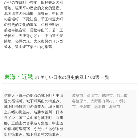
かりの在郷町小布施、旧軽井沢の別
荘地、塩田平の歴史的文化的遺産、
北国街道の宿場町 海野宿、中仙道
の宿場町 下諏訪宿、千国街道大町
の歴史的文化的遺産（仁科神明宮、
盛連寺観音堂、霊松寺山門、若一王
子神社、天正寺など）、中山道の景
勝地 寝覚の床、大火復興のリンゴ
並木、遠山郷下栗の山村集落
東海・近畿
の 美しい日本の歴史的風土100選 一覧
信長天下統一の拠点の城下町と中山
岐阜市、高山市、飛騨市、郡上市、
道の宿場町、城下町高山の街並み、
各務原市、大野郡白川村、中津川
城下町飛騨古川の街並み、城下町郡
市、美濃市、恵那市、海津市
上八幡の街並み、名勝木曽川、日本
ライン、国宝犬山城と城下町、白川
郷、五箇山の合掌造り集落、中山道
の宿場町馬籠宿、うだつのあがる歴
史的街並み、城下町岩村の街並み、