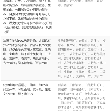
居留地、北野、六甲山麓、城下町篠
朝来市、たつの市、赤穂市、高砂
山の街並み、城崎温泉の街並み、生
市、西宮市
野鉱山、竹田城址及び周辺の街並
み、自然発生的な宿場町を原形とし
た城下町、港町坂越の歴史的街並
み、歴史的な意味を持つ街並み(町割
り及び町名)、夙川河川敷緑地（夙川
公園）
法隆寺地域の仏教建造物、古都保存
生駒郡斑鳩町、奈良市、天理市、橿
法の古都指定都市、古都奈良の文化
原市、桜井市、生駒郡斑鳩町、高市
財、紀伊山地の霊場と三詣道、生駒
郡明日香村、奈良市、五條市（旧大
山、宝山寺、城下町宇陀松山、二上
塔村）、吉野郡吉野町、吉野郡黒滝
山、當麻寺、石光寺、馬見古墳群、
村、吉野郡天川村、吉野郡野迫川
古代遺跡を巡る散策路「巨勢の道」
村、吉野郡十津川村、吉野郡下北山
村、吉野郡上北山村、吉野郡川上
村、生駒市、宇陀市、葛城市、広陵
町、河合町、大和高田市、御所市
紀伊山地の霊場と三詣道、和歌浦、
新宮市（旧新宮市、旧熊野川町）、
紀三井寺、和歌山城、友ヶ島、醸造
田辺市（旧中辺路町、旧本宮町）、
文化の薫り漂う街並み
伊都郡かつらぎ町、伊都郡九度山
町、伊都郡高野町、西牟婁郡白浜町
（旧白浜町、旧日置川町）、西牟婁
郡すさみ町、東牟婁郡那智勝浦町、