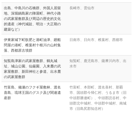
出島、中島川の石橋群、外国人居留
長崎市、雲仙市
地、深堀鍋島家の陣屋町、神代小路
の武家屋敷群及び周辺の歴史的文化
的遺産（神代城趾、明治・大正期の
建築など）
伊東家城下町飫肥と港町油津、廻船
日南市、日向市、椎葉村、西都市
問屋の港町、椎葉村十根川の山村集
落、西都原古墳群
知覧島津家の武家屋敷群、鶴丸城
知覧町、鹿児島市、薩摩川内市、出
址、城山公園、仙厳園、入来麓の武
水市
家屋敷群、新田神社と参道、出水麓
の武家屋敷群
竹富島、備瀬のフクギ屋敷林、渡名
竹富町、本部町、渡名喜村、那覇
喜島、琉球王国のグスク及び関連遺
市、国頭郡今帰仁村、うるま市（旧
産群
中頭郡勝連町）、中頭郡読谷村、中
頭郡北中城村、中頭郡中城村、南城
市（旧島尻郡知念村）