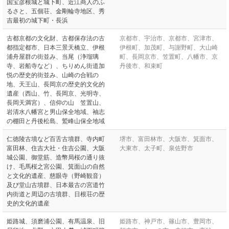
国宝彦根城と城下町、近江商人のふ
るさと、五個荘、金剛輪寺地区、秀
吉最初の城下町・長浜
古都京都の文化財、古都保存法の古
京都市、宇治市、京都市、宮津市、
都指定都市、日本三景天橋立、伊根
伊根町、加茂町、与謝野町、大山崎
浦舟屋群の街並み、当尾（浄瑠璃
町、長岡京市、笠置町、八幡市、京
寺、岩船寺など）、ちりめん街道加
丹後市、和束町
悦の歴史的街並み、山崎の合戦の
地、天王山、長岡京の歴史的文化的
遺産（西山、竹、長岡京、光明寺、
長岡天満宮）、信仰の山 笠置山、
岩清水八幡宮と男山保全地域、袖志
の棚田と丹後松島、鷲峰山保全地域
仁徳陵古墳など百舌古墳群、寺内町
堺市、富田林市、大阪市、箕面市、
富田林、住吉大社・住吉公園、大阪
大東市、太子町、泉佐野市
城公園、御堂筋、造幣局桜の通り抜
け、毛馬桜之宮公園、箕面山の自然
と文化的遺産、慈眼寺（野崎観音）
及び堂山古墳群、日本最古の宮道竹
内街道と周辺の古墳群、日根荘の歴
史的文化的遺産
姫路城、須磨浦公園、有馬温泉、旧
姫路市、神戸市、篠山市、豊岡市、