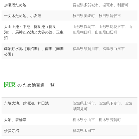
加瀬沼ため池
宮城県多賀城市、塩竃市、利府町
一丈木ため池、小友沼
秋田県美郷町、秋田県能代市
大山上池・下池、徳良池（徳良
山形県鶴岡市、山形県尾花沢市、山
湖）、馬神ため池と大谷の郷、玉虫
形県朝日町、山形県山辺町
沼
藤沼貯水池（藤沼湖）、南湖（南湖
福島県須賀川市、福島県白河市
公園）
関東
の ため池百選 一覧
宍塚大池、砂沼湖、神田池
茨城県土浦市、茨城県下妻市、茨城
県阿見町
大沼、唐桶溜
栃木県小山市、栃木県芳賀町
妙参寺沼
群馬県太田市