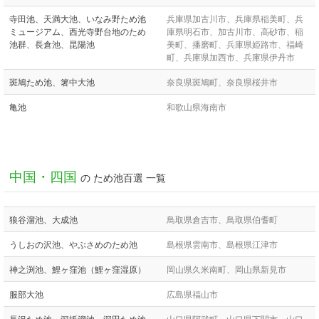
寺田池、天満大池、いなみ野ため池
兵庫県加古川市、兵庫県稲美町、兵
ミュージアム、西光寺野台地のため
庫県明石市、加古川市、高砂市、稲
池群、長倉池、昆陽池
美町、播磨町、兵庫県姫路市、福崎
町、兵庫県加西市、兵庫県伊丹市
斑鳩ため池、箸中大池
奈良県斑鳩町、奈良県桜井市
亀池
和歌山県海南市
中国・四国
の ため池百選 一覧
狼谷溜池、大成池
鳥取県倉吉市、鳥取県伯耆町
うしおの沢池、やぶさめのため池
島根県雲南市、島根県江津市
神之渕池、鯉ヶ窪池（鯉ヶ窪湿原）
岡山県久米南町、岡山県新見市
服部大池
広島県福山市
長沢ため池、深坂溜池、深田ため池
山口県阿武町、山口県下関市、山口