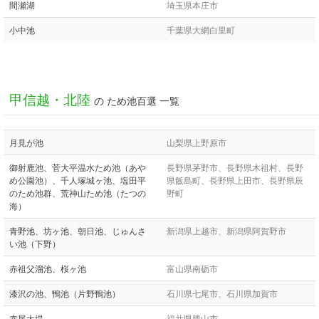
間瀬湖
埼玉県本庄市
小中池
千葉県大網白里町
甲信越・北陸
の ため池百選 一覧
月見が池
山梨県上野原市
御射鹿池、菅大平温水ため池（あや
長野県茅野市、長野県木祖村、長野
め公園池）、千人塚城ヶ池、塩田平
県飯島町、長野県上田市、長野県辰
のため池群、荒神山ため池（たつの
野町
海）
青野池、坊ヶ池、朝日池、じゅんさ
新潟県上越市、新潟県阿賀野市
い池（下野）
赤祖父溜池、桜ヶ池
富山県南砺市
漆沢の池、鴨池（片野鴨池）
石川県七尾市、石川県加賀市
赤尾大堤
福井県勝山市