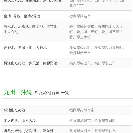
県長門市
金清1号池・金清2号池
徳島県阿波市
豊稔池、満濃池、蛙子池、国市池、
香川県観音寺市、香川県まんのう
山大寺池
町、香川県土庄町、香川県三豊市、
香川県三木町
通谷池、赤蔵ヶ池、大谷池
愛媛県砥部町、愛媛県久万高原町、
愛媛県伊予市
堀江山ため池、弁天池（内原野池）
高知県松山市、高知県安芸市
九州・沖縄
の ため池百選 一覧
蒲池山ため池
福岡県みやま市
池ノ内湖、山谷大堤
佐賀県武雄市、佐賀県有田町
野岳ため池（野岳湖）、諏訪池
長崎県大村市、長崎県雲仙市