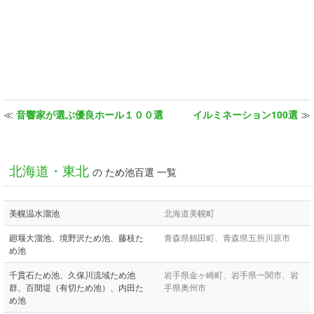
≪
音響家が選ぶ優良ホール１００選
イルミネーション100選
≫
北海道・東北
の ため池百選 一覧
美幌温水溜池
北海道美幌町
廻堰大溜池、境野沢ため池、藤枝た
青森県鶴田町、青森県五所川原市
め池
千貫石ため池、久保川流域ため池
岩手県金ヶ崎町、岩手県一関市、岩
群、百間堤（有切ため池）、内田た
手県奥州市
め池