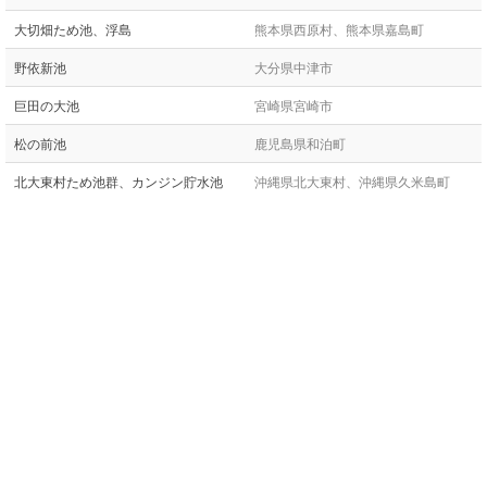
大切畑ため池、浮島
熊本県西原村、熊本県嘉島町
野依新池
大分県中津市
巨田の大池
宮崎県宮崎市
松の前池
鹿児島県和泊町
北大東村ため池群、カンジン貯水池
沖縄県北大東村、沖縄県久米島町