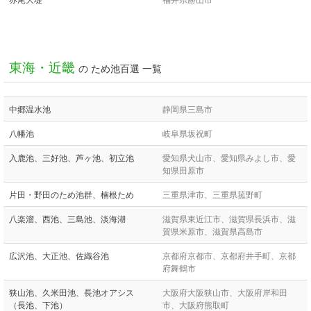
東海・近畿
の ため池百選 一覧
中郷温水池
静岡県三島市
八幡池
岐阜県坂祝町
入鹿池、三好池、芦ヶ池、初立池
愛知県犬山市、愛知県みよし市、愛
知県田原市
片田・野田のため池群、楠根ため
三重県津市、三重県菰野町
八楽溜、西池、三島池、淡海湖
滋賀県東近江市、滋賀県長浜市、滋
賀県米原市、滋賀県高島市
広沢池、大正池、佐織谷池
京都府京都市、京都府井手町、京都
府舞鶴市
狭山池、久米田池、長池オアシス
大阪府大阪狭山市、大阪府岸和田
（長池、下池）
市、大阪府熊取町