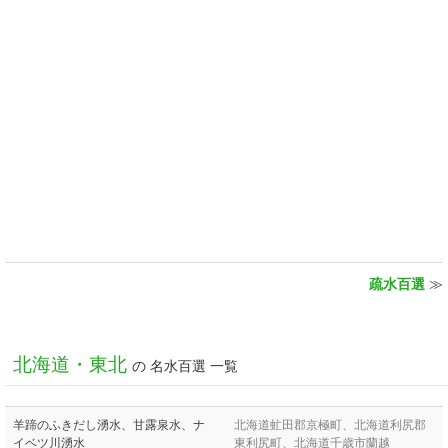
疏水百選
≫
北海道・東北
の 名水百選 一覧
羊蹄のふきだし湧水、甘露泉水、ナ
北海道虻田郡京極町、北海道利尻郡
イベツ川湧水
東利尻町、北海道千歳市蘭越