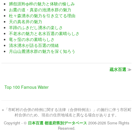
膊怨涯羚ф梓の魅力と体験の愉しみ
お鷹の道・真姿の池湧水群の魅力
杜々森湧水の魅力を引き立てる理由
天の真名井の魅力
羊蹄のふきだし湧水の楽しさ
不老水の魅力と名水百選の素晴らしさ
竜ヶ窪の水の素晴らしさ
清水湧水が語る百選の情緒
月山山麓湧水群の魅力を深く知ろう
疏水百選
≫
Top 100 Famous Water
※「市町村の合併の特例に関する法律（合併特例法）」の施行に伴う市区町
村合併のため、現在の住所地域名と異なる場合があります。
Copyright - ©
日本百選 都道府県別データベース
2006-2026 Some Rights
Reserved.