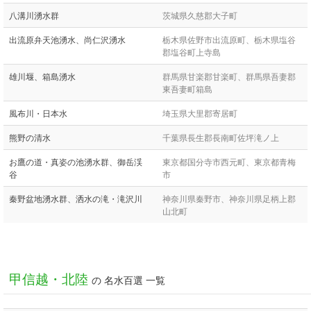
八溝川湧水群
茨城県久慈郡大子町
出流原弁天池湧水、尚仁沢湧水
栃木県佐野市出流原町、栃木県塩谷
郡塩谷町上寺島
雄川堰、箱島湧水
群馬県甘楽郡甘楽町、群馬県吾妻郡
東吾妻町箱島
風布川・日本水
埼玉県大里郡寄居町
熊野の清水
千葉県長生郡長南町佐坪滝ノ上
お鷹の道・真姿の池湧水群、御岳渓
東京都国分寺市西元町、東京都青梅
谷
市
秦野盆地湧水群、洒水の滝・滝沢川
神奈川県秦野市、神奈川県足柄上郡
山北町
甲信越・北陸
の 名水百選 一覧