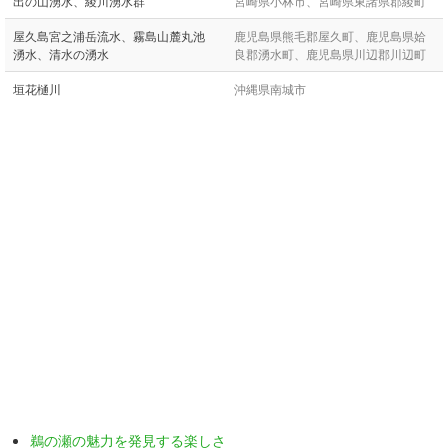
出の山湧水、綾川湧水群
宮崎県小林市、宮崎県東諸県郡綾町
屋久島宮之浦岳流水、霧島山麓丸池
鹿児島県熊毛郡屋久町、鹿児島県姶
湧水、清水の湧水
良郡湧水町、鹿児島県川辺郡川辺町
垣花樋川
沖縄県南城市
鵜の瀬の魅力を発見する楽しさ