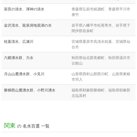
富田の清水、渾神の清水
青森県弘前市紙漉町、青森県平川市
唐竹
金沢清水、龍泉洞地底湖の水
岩手県八幡平市松尾寄木、岩手県下
閉伊郡岩泉町
桂葉清水、広瀬川
宮城県栗原市高清水桂葉、宮城県仙
台市
六郷湧水群、力水
秋田県仙北郡美郷町、秋田県湯沢市
古館山
月山山麓湧水群、小見川
山形県西村山郡西川町、山形県東根
市羽入
磐梯西山麓湧水群、小野川湧水
福島県耶麻郡磐梯町、福島県耶麻郡
北塩原村
関東
の 名水百選 一覧