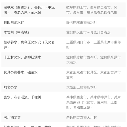
宗祇水（白雲水）、長良川（中流
岐阜県郡上市、岐阜県美濃市、関
域）、養老の滝・菊水泉
市、岐阜市、岐阜県養老郡養老町
柿田川湧水群
静岡県駿東郡清水町
木曽川（中流域）
愛知県犬山市～可児川合流点
智積養水、恵利原の水穴（天の岩
三重県四日市市、三重県志摩市磯部
戸）
町
十王村の水、泉神社湧水
滋賀県彦根市西今町、滋賀県米原市
大清水
伏見の御香水、磯清水
京都府京都市伏見区、京都府宮津市
文殊
離宮の水
大阪府三島郡島本町
宮水、布引渓流、千種川
兵庫県西宮市、兵庫県神戸市、兵庫
県西南部（宍粟市、佐用町、上郡
町、赤穂市坂越）
洞川湧水群
奈良県吉野郡天川村
野中の清水、紀三井寺の三井水
和歌山県田辺市、和歌山県和歌山市