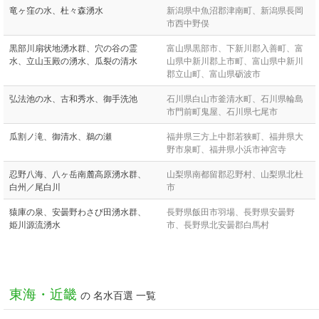
竜ヶ窪の水、杜々森湧水
新潟県中魚沼郡津南町、新潟県長岡
市西中野俣
黒部川扇状地湧水群、穴の谷の霊
富山県黒部市、下新川郡入善町、富
水、立山玉殿の湧水、瓜裂の清水
山県中新川郡上市町、富山県中新川
郡立山町、富山県砺波市
弘法池の水、古和秀水、御手洗池
石川県白山市釜清水町、石川県輪島
市門前町鬼屋、石川県七尾市
瓜割ノ滝、御清水、鵜の瀬
福井県三方上中郡若狭町、福井県大
野市泉町、福井県小浜市神宮寺
忍野八海、八ヶ岳南麓高原湧水群、
山梨県南都留郡忍野村、山梨県北杜
白州／尾白川
市
猿庫の泉、安曇野わさび田湧水群、
長野県飯田市羽場、長野県安曇野
姫川源流湧水
市、長野県北安曇郡白馬村
東海・近畿
の 名水百選 一覧