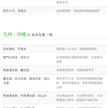
県西予市
四万十川、安徳水
高知県西部、高知県高岡郡越知町
九州・沖縄
の 名水百選 一覧
清水湧水、不老水
福岡県うきは市、福岡県福岡市
竜門の清水、清水川
佐賀県西松浦郡西有田町、佐賀県小
城市
島原湧水群、轟渓流
長崎県島原市、長崎県諫早市
轟水源、白川水源、菊池水源、池山
熊本県宇土市、熊本県阿蘇郡南阿蘇
水源
村、熊本県菊池市、熊本県阿蘇郡産
山村
男池湧水群、竹田湧水群、白山川
大分県由布市、大分県竹田市、大分
県豊後大野市（稲積水中鍾乳洞）