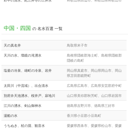
中国・四国
の 名水百選 一覧
天の真名井
鳥取県米子市
天川の水、壇鏡の滝湧水
島根県隠岐郡海士町、島根県隠岐郡
隠岐の島町
塩釜の冷泉、雄町の冷泉、岩井
岡山県真庭市、岡山県岡山市、岡山
県苫田郡鏡野町
太田川（中流域）、出合清水
広島県広島市、広島県安芸郡府中町
別府弁天池湧水、桜井戸、寂地川
山口県美祢郡秋芳町、山口県岩国市
江川の湧水、剣山御神水
徳島県吉野川市、徳島県三好市
湯船の水
香川県小豆郡小豆島町
うちぬき、杖の淵、観音水
愛媛県西条市、愛媛県松山市、愛媛