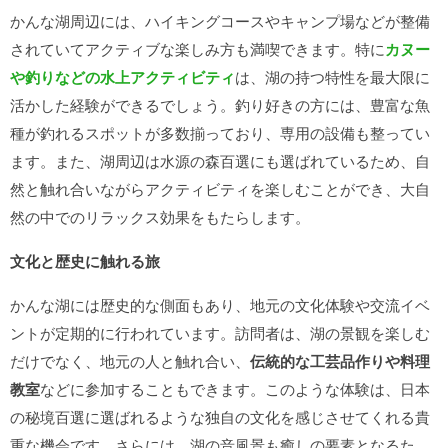
かんな湖周辺には、ハイキングコースやキャンプ場などが整備
されていてアクティブな楽しみ方も満喫できます。特に
カヌー
や釣りなどの水上アクティビティ
は、湖の持つ特性を最大限に
活かした経験ができるでしょう。釣り好きの方には、豊富な魚
種が釣れるスポットが多数揃っており、専用の設備も整ってい
ます。また、湖周辺は水源の森百選にも選ばれているため、自
然と触れ合いながらアクティビティを楽しむことができ、大自
然の中でのリラックス効果をもたらします。
文化と歴史に触れる旅
かんな湖には歴史的な側面もあり、地元の文化体験や交流イベ
ントが定期的に行われています。訪問者は、湖の景観を楽しむ
だけでなく、地元の人と触れ合い、
伝統的な工芸品作りや料理
教室
などに参加することもできます。このような体験は、日本
の秘境百選に選ばれるような独自の文化を感じさせてくれる貴
重な機会です。さらには、湖の音風景も癒しの要素となるた