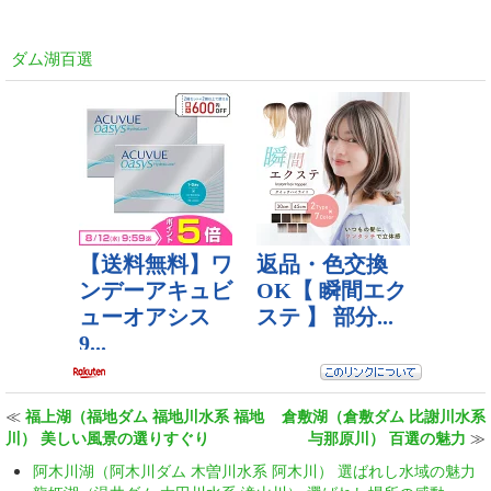
ダム湖百選
≪
福上湖（福地ダム 福地川水系 福地
倉敷湖（倉敷ダム 比謝川水系
川） 美しい風景の選りすぐり
与那原川） 百選の魅力
≫
阿木川湖（阿木川ダム 木曽川水系 阿木川） 選ばれし水域の魅力