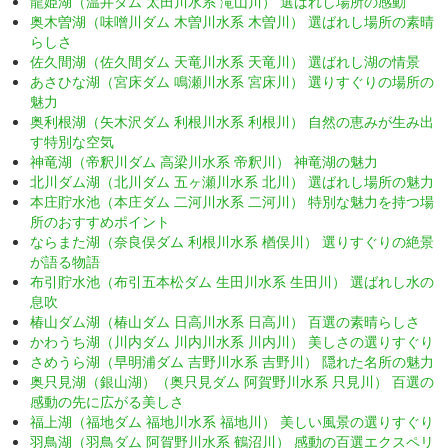
龍姫湖（温井ダム 太田川水系 滝山川） 選ばれし場所の感動
奥木曽湖（味噌川ダム 木曽川水系 木曽川） 選ばれし場所の素晴
らしさ
佐久間湖（佐久間ダム 天竜川水系 天竜川） 選ばれし湖の情景
あさひな湖（宮床ダム 鳴瀬川水系 宮床川） 選りすぐりの場所の
魅力
奥利根湖（矢木沢ダム 利根川水系 利根川） 自然の恵みが生み出
す特別な空気
神竜湖（帝釈川ダム 高梁川水系 帝釈川） 神竜湖の魅力
北川ダム湖（北川ダム 五ヶ瀬川水系 北川） 選ばれし場所の魅力
本庄貯水池（本庄ダム 二河川水系 二河川） 特別な魅力を持つ場
所のおすすめポイント
ならまた湖（奈良俣ダム 利根川水系 楢俣川） 選りすぐりの絶景
が語る物語
布引貯水池（布引五本松ダム 生田川水系 生田川） 選ばれし水の
息吹
椿山ダム湖（椿山ダム 日高川水系 日高川） 百選の素晴らしさ
かわうち湖（川内ダム 川内川水系 川内川） 美しさの選りすぐり
さめうら湖（早明浦ダム 吉野川水系 吉野川） 隠れた名所の魅力
奥只見湖（銀山湖）（奥只見ダム 阿賀野川水系 只見川） 百選の
感動の先に広がる美しさ
福上湖（福地ダム 福地川水系 福地川） 美しい風景の選りすぐり
羽鳥湖（羽鳥ダム 阿賀野川水系 鶴沼川） 感動の百選エクスペリ