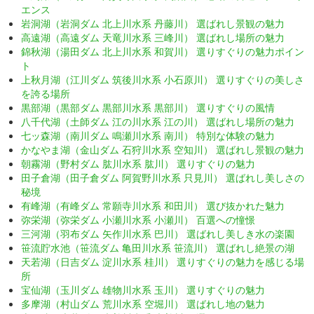
エンス
岩洞湖（岩洞ダム 北上川水系 丹藤川） 選ばれし景観の魅力
高遠湖（高遠ダム 天竜川水系 三峰川） 選ばれし場所の魅力
錦秋湖（湯田ダム 北上川水系 和賀川） 選りすぐりの魅力ポイン
ト
上秋月湖（江川ダム 筑後川水系 小石原川） 選りすぐりの美しさ
を誇る場所
黒部湖（黒部ダム 黒部川水系 黒部川） 選りすぐりの風情
八千代湖（土師ダム 江の川水系 江の川） 選ばれし場所の魅力
七ッ森湖（南川ダム 鳴瀬川水系 南川） 特別な体験の魅力
かなやま湖（金山ダム 石狩川水系 空知川） 選ばれし景観の魅力
朝霧湖（野村ダム 肱川水系 肱川） 選りすぐりの魅力
田子倉湖（田子倉ダム 阿賀野川水系 只見川） 選ばれし美しさの
秘境
有峰湖（有峰ダム 常願寺川水系 和田川） 選び抜かれた魅力
弥栄湖（弥栄ダム 小瀬川水系 小瀬川） 百選への憧憬
三河湖（羽布ダム 矢作川水系 巴川） 選ばれし美しき水の楽園
笹流貯水池（笹流ダム 亀田川水系 笹流川） 選ばれし絶景の湖
天若湖（日吉ダム 淀川水系 桂川） 選りすぐりの魅力を感じる場
所
宝仙湖（玉川ダム 雄物川水系 玉川） 選りすぐりの魅力
多摩湖（村山ダム 荒川水系 空堀川） 選ばれし地の魅力