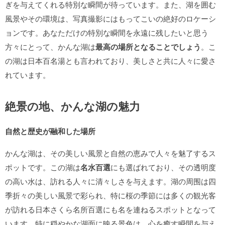
ぎを与えてくれる特別な瞬間が待っています。また、湖を囲む
風景やその環境は、写真撮影にはもってこいの絶好のロケーシ
ョンです。あなただけの特別な瞬間を永遠に残したいと思う
方々にとって、かんな湖は
最高の場所となることでしょう
。こ
の湖は日本百名湯とも言われており、美しさと共に人々に愛さ
れています。
絶景の地、かんな湖の魅力
自然と歴史が融和した場所
かんな湖は、その美しい風景と自然の恵みで人々を魅了するス
ポットです。この湖は
名水百選
にも選ばれており、その透明度
の高い水は、訪れる人々に清々しさを与えます。湖の周围は四
季折々の美しい風景で彩られ、特に桜の季節には多くの観光客
が訪れる日本さくら名所百選にも名を連ねるスポットとなって
います。特に穏やかな湖面に映る景色は、心を癒す瞬間を与え