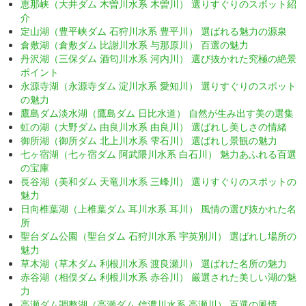
恵那峡（大井ダム 木曽川水系 木曽川） 選りすぐりのスポット紹
介
定山湖（豊平峡ダム 石狩川水系 豊平川） 選ばれる魅力の源泉
倉敷湖（倉敷ダム 比謝川水系 与那原川） 百選の魅力
丹沢湖（三保ダム 酒匂川水系 河内川） 選び抜かれた究極の絶景
ポイント
永源寺湖（永源寺ダム 淀川水系 愛知川） 選りすぐりのスポット
の魅力
鷹島ダム淡水湖（鷹島ダム 日比水道） 自然が生み出す美の選集
虹の湖（大野ダム 由良川水系 由良川） 選ばれし美しさの情緒
御所湖（御所ダム 北上川水系 雫石川） 選ばれし景観の魅力
七ヶ宿湖（七ヶ宿ダム 阿武隈川水系 白石川） 魅力あふれる百選
の宝庫
長谷湖（美和ダム 天竜川水系 三峰川） 選りすぐりのスポットの
魅力
日向椎葉湖（上椎葉ダム 耳川水系 耳川） 風情の選び抜かれた名
所
聖台ダム公園（聖台ダム 石狩川水系 宇英別川） 選ばれし場所の
魅力
草木湖（草木ダム 利根川水系 渡良瀬川） 選ばれた名所の魅力
赤谷湖（相俣ダム 利根川水系 赤谷川） 厳選された美しい湖の魅
力
高瀬ダム調整湖（高瀬ダム 信濃川水系 高瀬川） 百選の風情