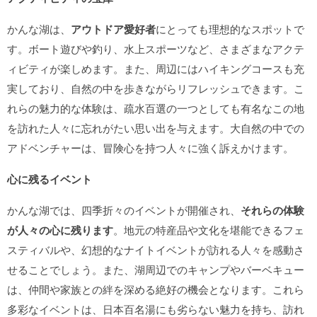
かんな湖は、
アウトドア愛好者
にとっても理想的なスポットで
す。ボート遊びや釣り、水上スポーツなど、さまざまなアクテ
ィビティが楽しめます。また、周辺にはハイキングコースも充
実しており、自然の中を歩きながらリフレッシュできます。こ
れらの魅力的な体験は、疏水百選の一つとしても有名なこの地
を訪れた人々に忘れがたい思い出を与えます。大自然の中での
アドベンチャーは、冒険心を持つ人々に強く訴えかけます。
心に残るイベント
かんな湖では、四季折々のイベントが開催され、
それらの体験
が人々の心に残ります
。地元の特産品や文化を堪能できるフェ
スティバルや、幻想的なナイトイベントが訪れる人々を感動さ
せることでしょう。また、湖周辺でのキャンプやバーベキュー
は、仲間や家族との絆を深める絶好の機会となります。これら
多彩なイベントは、日本百名湯にも劣らない魅力を持ち、訪れ