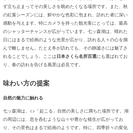
ず立ち止まってその美しさを眺めたくなる場所です。また、秋
の紅葉シーズンには、鮮やかな色彩に包まれ、訪れた者に深い
感動を与えます。特にカメラを持った観光客にとっては、最高
のシャッターチャンスが広がっています。七ッ森湖は、晴れた
日にはまるで絵画のような光景が広がり、訪れる人々の心を掴
んで離しません。たとえ冬が訪れても、その静謐さには魅了さ
れることでしょう。ここは
日本さくら名所百選
にも選ばれてお
り、春の訪れを告げる風景は必見です。
味わい方の提案
自然の魅力に触れる
七ッ森湖は、<>「起こる」自然の美しさに満ちた場所です。湖
の周辺には、息を呑むような山々や豊かな植生が広がってお
り、その景色はまるで絵画のようです。特に、四季折々の変化