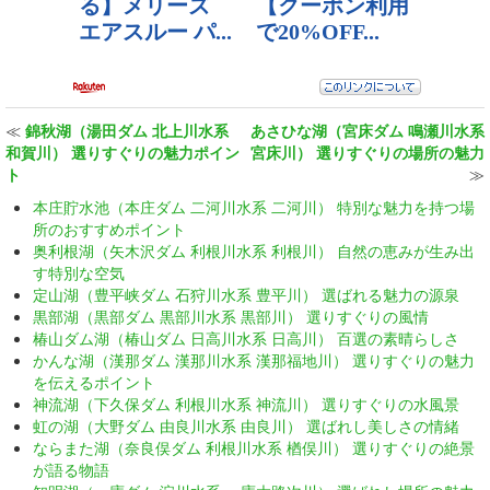
≪
錦秋湖（湯田ダム 北上川水系
あさひな湖（宮床ダム 鳴瀬川水系
和賀川） 選りすぐりの魅力ポイン
宮床川） 選りすぐりの場所の魅力
ト
≫
本庄貯水池（本庄ダム 二河川水系 二河川） 特別な魅力を持つ場
所のおすすめポイント
奥利根湖（矢木沢ダム 利根川水系 利根川） 自然の恵みが生み出
す特別な空気
定山湖（豊平峡ダム 石狩川水系 豊平川） 選ばれる魅力の源泉
黒部湖（黒部ダム 黒部川水系 黒部川） 選りすぐりの風情
椿山ダム湖（椿山ダム 日高川水系 日高川） 百選の素晴らしさ
かんな湖（漢那ダム 漢那川水系 漢那福地川） 選りすぐりの魅力
を伝えるポイント
神流湖（下久保ダム 利根川水系 神流川） 選りすぐりの水風景
虹の湖（大野ダム 由良川水系 由良川） 選ばれし美しさの情緒
ならまた湖（奈良俣ダム 利根川水系 楢俣川） 選りすぐりの絶景
が語る物語