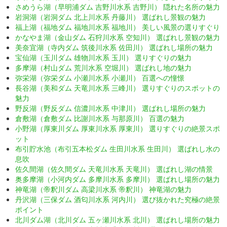
さめうら湖（早明浦ダム 吉野川水系 吉野川） 隠れた名所の魅力
岩洞湖（岩洞ダム 北上川水系 丹藤川） 選ばれし景観の魅力
福上湖（福地ダム 福地川水系 福地川） 美しい風景の選りすぐり
かなやま湖（金山ダム 石狩川水系 空知川） 選ばれし景観の魅力
美奈宜湖（寺内ダム 筑後川水系 佐田川） 選ばれし場所の魅力
宝仙湖（玉川ダム 雄物川水系 玉川） 選りすぐりの魅力
多摩湖（村山ダム 荒川水系 空堀川） 選ばれし地の魅力
弥栄湖（弥栄ダム 小瀬川水系 小瀬川） 百選への憧憬
長谷湖（美和ダム 天竜川水系 三峰川） 選りすぐりのスポットの
魅力
野反湖（野反ダム 信濃川水系 中津川） 選ばれし場所の魅力
倉敷湖（倉敷ダム 比謝川水系 与那原川） 百選の魅力
小野湖（厚東川ダム 厚東川水系 厚東川） 選りすぐりの絶景スポ
ット
布引貯水池（布引五本松ダム 生田川水系 生田川） 選ばれし水の
息吹
佐久間湖（佐久間ダム 天竜川水系 天竜川） 選ばれし湖の情景
奥多摩湖（小河内ダム 多摩川水系 多摩川） 選ばれし場所の魅力
神竜湖（帝釈川ダム 高梁川水系 帝釈川） 神竜湖の魅力
丹沢湖（三保ダム 酒匂川水系 河内川） 選び抜かれた究極の絶景
ポイント
北川ダム湖（北川ダム 五ヶ瀬川水系 北川） 選ばれし場所の魅力