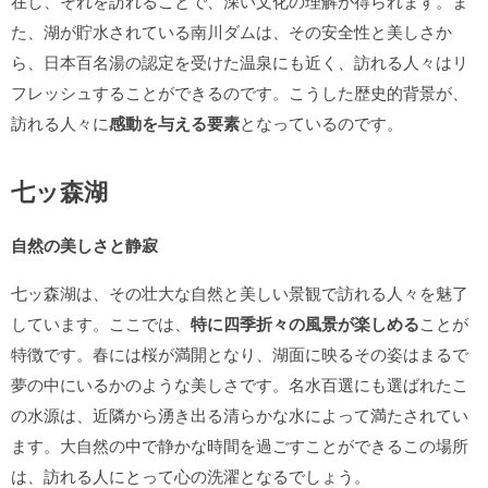
在し、それを訪れることで、深い文化の理解が得られます。ま
た、湖が貯水されている南川ダムは、その安全性と美しさか
ら、日本百名湯の認定を受けた温泉にも近く、訪れる人々はリ
フレッシュすることができるのです。こうした歴史的背景が、
訪れる人々に
感動を与える要素
となっているのです。
七ッ森湖
自然の美しさと静寂
七ッ森湖は、その壮大な自然と美しい景観で訪れる人々を魅了
しています。ここでは、
特に四季折々の風景が楽しめる
ことが
特徴です。春には桜が満開となり、湖面に映るその姿はまるで
夢の中にいるかのような美しさです。名水百選にも選ばれたこ
の水源は、近隣から湧き出る清らかな水によって満たされてい
ます。大自然の中で静かな時間を過ごすことができるこの場所
は、訪れる人にとって心の洗濯となるでしょう。