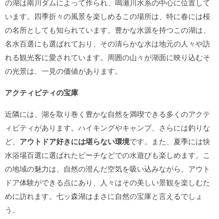
の湖は南川ダムによって作られ、鳴瀬川水系の中心に位置して
います。四季折々の風景を楽しめるこの場所は、特に春には桜
の名所としても知られています。豊かな水源を持つこの湖は、
名水百選にも選ばれており、その清らかな水は地元の人々や訪
れる観光客に愛されています。周囲の山々が湖面に映り込むそ
の光景は、一見の価値があります。
アクティビティの宝庫
近隣には、湖を取り巻く豊かな自然を満喫できる多くのアクテ
ィビティがあります。ハイキングやキャンプ、さらには釣りな
ど、
アウトドア好きには堪らない環境
です。また、夏季には快
水浴場百選に選ばれたビーチなどでの水遊びも楽しめます。こ
の地域の魅力は、自然の澄んだ空気を吸い込みながら、アウト
ドア体験ができる点にあり、人々はその美しい景観を楽しむた
めに訪れます。七ッ森湖はまさに自然の宝庫と言えるでしょ
う。