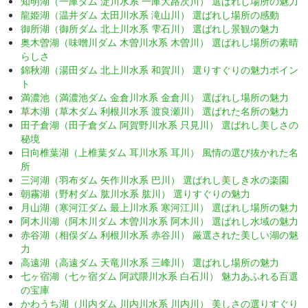
知明湖（一庫ダム 淀川水系 一庫大路次川） 選ばれし場所の魅力
龍姫湖（温井ダム 太田川水系 滝山川） 選ばれし場所の感動
御所湖（御所ダム 北上川水系 雫石川） 選ばれし景観の魅力
奥木曽湖（味噌川ダム 木曽川水系 木曽川） 選ばれし場所の素晴
らしさ
錦秋湖（湯田ダム 北上川水系 和賀川） 選りすぐりの魅力ポイン
ト
満濃池（満濃池ダム 金倉川水系 金倉川） 選ばれし場所の魅力
草木湖（草木ダム 利根川水系 渡良瀬川） 選ばれた名所の魅力
田子倉湖（田子倉ダム 阿賀野川水系 只見川） 選ばれし美しさの
秘境
日向椎葉湖（上椎葉ダム 耳川水系 耳川） 風情の選び抜かれた名
所
三河湖（羽布ダム 矢作川水系 巴川） 選ばれし美しき水の楽園
朝霧湖（野村ダム 肱川水系 肱川） 選りすぐりの魅力
月山湖（寒河江ダム 最上川水系 寒河江川） 選ばれし場所の魅力
阿木川湖（阿木川ダム 木曽川水系 阿木川） 選ばれし水域の魅力
赤谷湖（相俣ダム 利根川水系 赤谷川） 厳選された美しい湖の魅
力
高遠湖（高遠ダム 天竜川水系 三峰川） 選ばれし場所の魅力
七ヶ宿湖（七ヶ宿ダム 阿武隈川水系 白石川） 魅力あふれる百選
の宝庫
かわうち湖（川内ダム 川内川水系 川内川） 美しさの選りすぐり