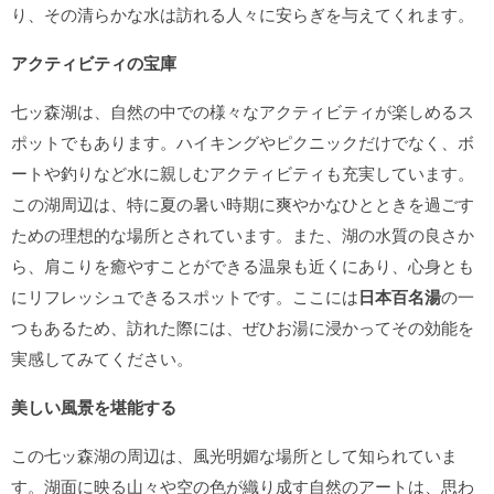
り、その清らかな水は訪れる人々に安らぎを与えてくれます。
アクティビティの宝庫
七ッ森湖は、自然の中での様々なアクティビティが楽しめるス
ポットでもあります。ハイキングやピクニックだけでなく、ボ
ートや釣りなど水に親しむアクティビティも充実しています。
この湖周辺は、特に夏の暑い時期に爽やかなひとときを過ごす
ための理想的な場所とされています。また、湖の水質の良さか
ら、肩こりを癒やすことができる温泉も近くにあり、心身とも
にリフレッシュできるスポットです。ここには
日本百名湯
の一
つもあるため、訪れた際には、ぜひお湯に浸かってその効能を
実感してみてください。
美しい風景を堪能する
この七ッ森湖の周辺は、風光明媚な場所として知られていま
す。湖面に映る山々や空の色が織り成す自然のアートは、思わ