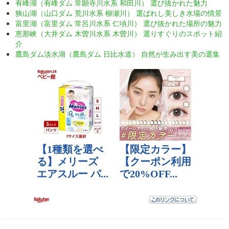
有峰湖（有峰ダム 常願寺川水系 和田川） 選び抜かれた魅力
狭山湖（山口ダム 荒川水系 柳瀬川） 選ばれし美しき水場の情景
富里湖（富里ダム 常呂川水系 仁頃川） 選び抜かれた場所の魅力
恵那峡（大井ダム 木曽川水系 木曽川） 選りすぐりのスポット紹
介
鷹島ダム淡水湖（鷹島ダム 日比水道） 自然が生み出す美の選集