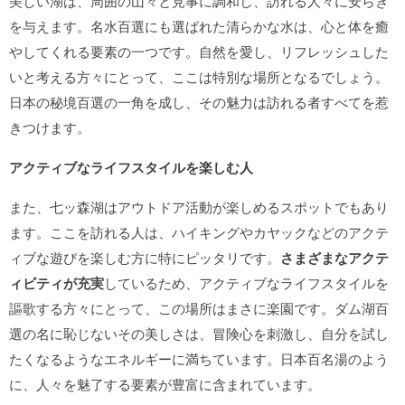
美しい湖は、周囲の山々と見事に調和し、訪れる人々に安らぎ
を与えます。名水百選にも選ばれた清らかな水は、心と体を癒
やしてくれる要素の一つです。自然を愛し、リフレッシュした
いと考える方々にとって、ここは特別な場所となるでしょう。
日本の秘境百選の一角を成し、その魅力は訪れる者すべてを惹
きつけます。
アクティブなライフスタイルを楽しむ人
また、七ッ森湖はアウトドア活動が楽しめるスポットでもあり
ます。ここを訪れる人は、ハイキングやカヤックなどのアクテ
ィブな遊びを楽しむ方に特にピッタリです。
さまざまなアクテ
ィビティが充実
しているため、アクティブなライフスタイルを
謳歌する方々にとって、この場所はまさに楽園です。ダム湖百
選の名に恥じないその美しさは、冒険心を刺激し、自分を試し
たくなるようなエネルギーに満ちています。日本百名湯のよう
に、人々を魅了する要素が豊富に含まれています。