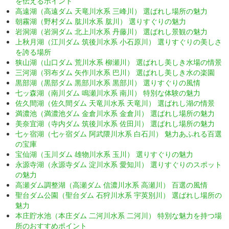
を伝えるポイント
高遠湖（高遠ダム 天竜川水系 三峰川） 選ばれし場所の魅力
朝霧湖（野村ダム 肱川水系 肱川） 選りすぐりの魅力
岩洞湖（岩洞ダム 北上川水系 丹藤川） 選ばれし景観の魅力
上秋月湖（江川ダム 筑後川水系 小石原川） 選りすぐりの美しさ
を誇る場所
狭山湖（山口ダム 荒川水系 柳瀬川） 選ばれし美しき水場の情景
三河湖（羽布ダム 矢作川水系 巴川） 選ばれし美しき水の楽園
黒部湖（黒部ダム 黒部川水系 黒部川） 選りすぐりの風情
七ッ森湖（南川ダム 鳴瀬川水系 南川） 特別な体験の魅力
佐久間湖（佐久間ダム 天竜川水系 天竜川） 選ばれし湖の情景
満濃池（満濃池ダム 金倉川水系 金倉川） 選ばれし場所の魅力
美奈宜湖（寺内ダム 筑後川水系 佐田川） 選ばれし場所の魅力
七ヶ宿湖（七ヶ宿ダム 阿武隈川水系 白石川） 魅力あふれる百選
の宝庫
宝仙湖（玉川ダム 雄物川水系 玉川） 選りすぐりの魅力
永源寺湖（永源寺ダム 淀川水系 愛知川） 選りすぐりのスポット
の魅力
高瀬ダム調整湖（高瀬ダム 信濃川水系 高瀬川） 百選の風情
聖台ダム公園（聖台ダム 石狩川水系 宇英別川） 選ばれし場所の
魅力
本庄貯水池（本庄ダム 二河川水系 二河川） 特別な魅力を持つ場
所のおすすめポイント