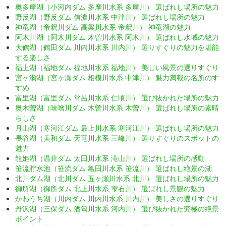
奥多摩湖（小河内ダム 多摩川水系 多摩川） 選ばれし場所の魅力
野反湖（野反ダム 信濃川水系 中津川） 選ばれし場所の魅力
神竜湖（帝釈川ダム 高梁川水系 帝釈川） 神竜湖の魅力
阿木川湖（阿木川ダム 木曽川水系 阿木川） 選ばれし水域の魅力
大鶴湖（鶴田ダム 川内川水系 川内川） 選りすぐりの魅力を堪能
する楽しさ
福上湖（福地ダム 福地川水系 福地川） 美しい風景の選りすぐり
宮ヶ瀬湖（宮ヶ瀬ダム 相模川水系 中津川） 魅力満載の名所のす
すめ
富里湖（富里ダム 常呂川水系 仁頃川） 選び抜かれた場所の魅力
奥木曽湖（味噌川ダム 木曽川水系 木曽川） 選ばれし場所の素晴
らしさ
月山湖（寒河江ダム 最上川水系 寒河江川） 選ばれし場所の魅力
長谷湖（美和ダム 天竜川水系 三峰川） 選りすぐりのスポットの
魅力
龍姫湖（温井ダム 太田川水系 滝山川） 選ばれし場所の感動
笹流貯水池（笹流ダム 亀田川水系 笹流川） 選ばれし絶景の湖
北川ダム湖（北川ダム 五ヶ瀬川水系 北川） 選ばれし場所の魅力
御所湖（御所ダム 北上川水系 雫石川） 選ばれし景観の魅力
かわうち湖（川内ダム 川内川水系 川内川） 美しさの選りすぐり
丹沢湖（三保ダム 酒匂川水系 河内川） 選び抜かれた究極の絶景
ポイント