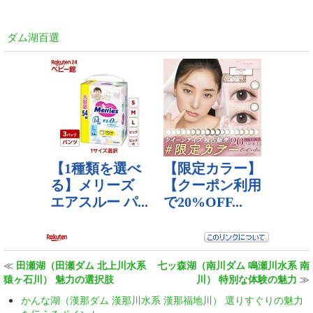
ダム湖百選
≪
田瀬湖（田瀬ダム 北上川水系
七ッ森湖（南川ダム 鳴瀬川水系 南
猿ヶ石川） 魅力の選択肢
川） 特別な体験の魅力
≫
かんな湖（漢那ダム 漢那川水系 漢那福地川） 選りすぐりの魅力