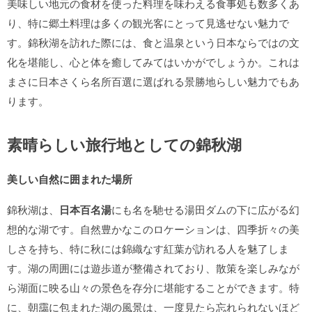
美味しい地元の食材を使った料理を味わえる食事処も数多くあ
り、特に郷土料理は多くの観光客にとって見逃せない魅力で
す。錦秋湖を訪れた際には、食と温泉という日本ならではの文
化を堪能し、心と体を癒してみてはいかがでしょうか。これは
まさに日本さくら名所百選に選ばれる景勝地らしい魅力でもあ
ります。
素晴らしい旅行地としての錦秋湖
美しい自然に囲まれた場所
錦秋湖は、
日本百名湯
にも名を馳せる湯田ダムの下に広がる幻
想的な湖です。自然豊かなこのロケーションは、四季折々の美
しさを持ち、特に秋には錦織なす紅葉が訪れる人を魅了しま
す。湖の周囲には遊歩道が整備されており、散策を楽しみなが
ら湖面に映る山々の景色を存分に堪能することができます。特
に、朝靄に包まれた湖の風景は、一度見たら忘れられないほど