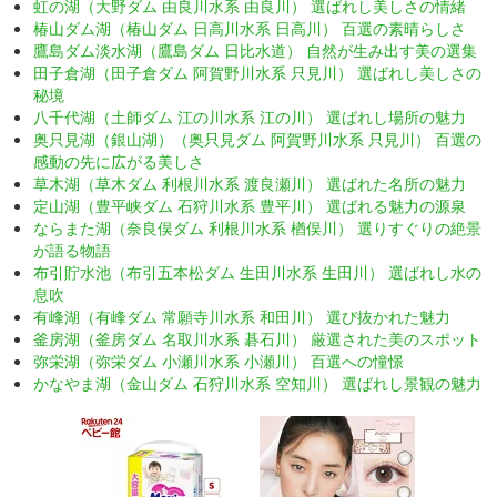
虹の湖（大野ダム 由良川水系 由良川） 選ばれし美しさの情緒
椿山ダム湖（椿山ダム 日高川水系 日高川） 百選の素晴らしさ
鷹島ダム淡水湖（鷹島ダム 日比水道） 自然が生み出す美の選集
田子倉湖（田子倉ダム 阿賀野川水系 只見川） 選ばれし美しさの
秘境
八千代湖（土師ダム 江の川水系 江の川） 選ばれし場所の魅力
奥只見湖（銀山湖）（奥只見ダム 阿賀野川水系 只見川） 百選の
感動の先に広がる美しさ
草木湖（草木ダム 利根川水系 渡良瀬川） 選ばれた名所の魅力
定山湖（豊平峡ダム 石狩川水系 豊平川） 選ばれる魅力の源泉
ならまた湖（奈良俣ダム 利根川水系 楢俣川） 選りすぐりの絶景
が語る物語
布引貯水池（布引五本松ダム 生田川水系 生田川） 選ばれし水の
息吹
有峰湖（有峰ダム 常願寺川水系 和田川） 選び抜かれた魅力
釜房湖（釜房ダム 名取川水系 碁石川） 厳選された美のスポット
弥栄湖（弥栄ダム 小瀬川水系 小瀬川） 百選への憧憬
かなやま湖（金山ダム 石狩川水系 空知川） 選ばれし景観の魅力