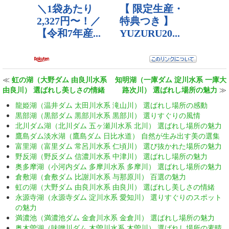
≪
虹の湖（大野ダム 由良川水系
知明湖（一庫ダム 淀川水系 一庫大
由良川） 選ばれし美しさの情緒
路次川） 選ばれし場所の魅力
≫
龍姫湖（温井ダム 太田川水系 滝山川） 選ばれし場所の感動
黒部湖（黒部ダム 黒部川水系 黒部川） 選りすぐりの風情
北川ダム湖（北川ダム 五ヶ瀬川水系 北川） 選ばれし場所の魅力
鷹島ダム淡水湖（鷹島ダム 日比水道） 自然が生み出す美の選集
富里湖（富里ダム 常呂川水系 仁頃川） 選び抜かれた場所の魅力
野反湖（野反ダム 信濃川水系 中津川） 選ばれし場所の魅力
奥多摩湖（小河内ダム 多摩川水系 多摩川） 選ばれし場所の魅力
倉敷湖（倉敷ダム 比謝川水系 与那原川） 百選の魅力
虹の湖（大野ダム 由良川水系 由良川） 選ばれし美しさの情緒
永源寺湖（永源寺ダム 淀川水系 愛知川） 選りすぐりのスポット
の魅力
満濃池（満濃池ダム 金倉川水系 金倉川） 選ばれし場所の魅力
奥木曽湖（味噌川ダム 木曽川水系 木曽川） 選ばれし場所の素晴