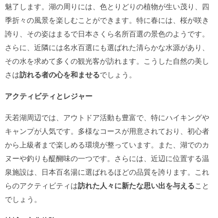
魅了します。湖の周りには、色とりどりの植物が生い茂り、四
季折々の風景を楽しむことができます。特に春には、桜が咲き
誇り、その姿はまるで日本さくら名所百選の景色のようです。
さらに、近隣には名水百選にも選ばれた清らかな水源があり、
その水を求めて多くの観光客が訪れます。こうした自然の美し
さは
訪れる者の心を和ませる
でしょう。
アクティビティとレジャー
天若湖周辺では、アウトドア活動も豊富で、特にハイキングや
キャンプが人気です。多様なコースが用意されており、初心者
から上級者まで楽しめる環境が整っています。また、湖でのカ
ヌーや釣りも醍醐味の一つです。さらには、近辺に位置する温
泉施設は、日本百名湯に選ばれるほどの品質を誇ります。これ
らのアクティビティは
訪れた人々に新たな思い出を与える
こと
でしょう。