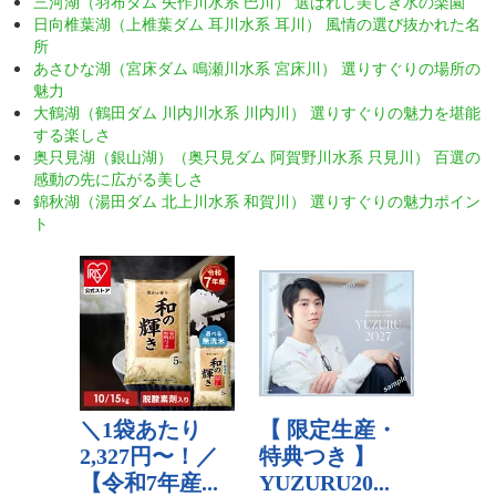
三河湖（羽布ダム 矢作川水系 巴川） 選ばれし美しき水の楽園
日向椎葉湖（上椎葉ダム 耳川水系 耳川） 風情の選び抜かれた名
所
あさひな湖（宮床ダム 鳴瀬川水系 宮床川） 選りすぐりの場所の
魅力
大鶴湖（鶴田ダム 川内川水系 川内川） 選りすぐりの魅力を堪能
する楽しさ
奥只見湖（銀山湖）（奥只見ダム 阿賀野川水系 只見川） 百選の
感動の先に広がる美しさ
錦秋湖（湯田ダム 北上川水系 和賀川） 選りすぐりの魅力ポイン
ト