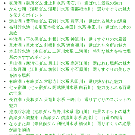
御所湖（御所ダム 北上川水系 雫石川） 選ばれし景観の魅力
かんな湖（漢那ダム 漢那川水系 漢那福地川） 選りすぐりの魅力
を伝えるポイント
定山湖（豊平峡ダム 石狩川水系 豊平川） 選ばれる魅力の源泉
布引貯水池（布引五本松ダム 生田川水系 生田川） 選ばれし水の
息吹
神流湖（下久保ダム 利根川水系 神流川） 選りすぐりの水風景
草木湖（草木ダム 利根川水系 渡良瀬川） 選ばれた名所の魅力
本庄貯水池（本庄ダム 二河川水系 二河川） 特別な魅力を持つ場
所のおすすめポイント
月山湖（寒河江ダム 最上川水系 寒河江川） 選ばれし場所の魅力
上秋月湖（江川ダム 筑後川水系 小石原川） 選りすぐりの美しさ
を誇る場所
有峰湖（有峰ダム 常願寺川水系 和田川） 選び抜かれた魅力
七ヶ宿湖（七ヶ宿ダム 阿武隈川水系 白石川） 魅力あふれる百選
の宝庫
長谷湖（美和ダム 天竜川水系 三峰川） 選りすぐりのスポットの
魅力
池原貯水池（池原ダム 熊野川水系 北山川） 絶景スポットの魅力
高瀬ダム調整湖（高瀬ダム 信濃川水系 高瀬川） 百選の風情
ならまた湖（奈良俣ダム 利根川水系 楢俣川） 選りすぐりの絶景
が語る物語