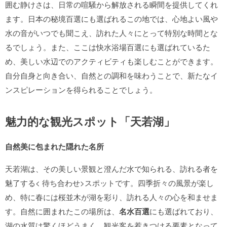
囲む静けさは、日常の喧騒から解放される瞬間を提供してくれ
ます。日本の秘境百選にも選ばれるこの地では、心地よい風や
水の音がいつでも聞こえ、訪れた人々にとって特別な時間とな
るでしょう。また、ここは快水浴場百選にも選ばれているた
め、美しい水辺でのアクティビティも楽しむことができます。
自分自身と向き合い、自然との調和を味わうことで、新たなイ
ンスピレーションを得られることでしょう。
魅力的な観光スポット「天若湖」
自然美に包まれた隠れた名所
天若湖は、その美しい景観と澄んだ水で知られる、訪れる者を
魅了する< 待ち合わせ>スポットです。四季折々の風景が楽し
め、特に春には桜並木が湖を彩り、訪れる人々の心を和ませま
す。自然に囲まれたこの場所は、
名水百選
にも選ばれており、
湖の水質は驚くほどうまく、観光客を惹きつける要素となって