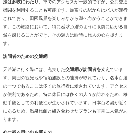
法は多岐にわたり
、車でのアクセスが一般的ですが、公共交通
機関を利用することも可能です。最寄りの駅からはバスが運行
されており、田園風景を楽しみながら湖へ向かうことができま
す。この旅路において、特に
疏水百選
のように眼前に広がる自
然を感じることができ、その魅力は瞬時に旅人の心を捉えま
す。
訪問者のための交通網
天若湖に行く際には、充実した
交通網が訪問者を支え
ていま
す。周囲の観光地や宿泊施設との連携が取れており、名水百選
の一つであるここは多くの旅行者に愛されています。アクセス
が便利であるため、特に休日には多くの人々が訪れるため、移
動手段としての利便性が生かされています。日本百名湯が近く
にあるため、温泉旅館と組み合わせたプランも非常に人気があ
ります。
心に残る思い出を運んで