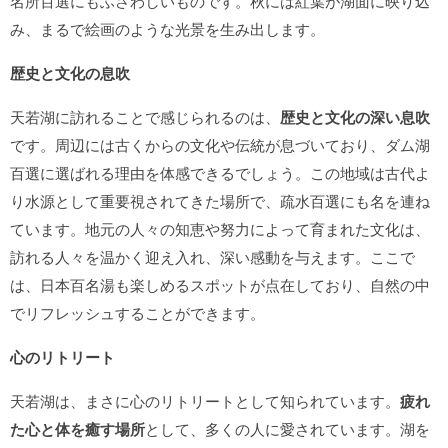
名所百選にもふさわしいものです。秋には紅葉が湖面に映り込
み、まるで絵画のような光景を生み出します。
歴史と文化の息吹
天若湖に訪れることで感じられるのは、
歴史と文化の深い息吹
です。周辺には古くからの文化や伝統が息づいており、ダム湖
百選に選ばれる理由を体感できるでしょう。この地域は古代よ
り水源として重要視されてきた場所で、疏水百選にも名を連ね
ています。地元の人々の知恵や努力によって育まれた文化は、
訪れる人々を温かく迎え入れ、深い感動を与えます。ここで
は、日本百名湯も楽しめるスポットが点在しており、自然の中
でリフレッシュすることができます。
心のリトリート
天若湖は、まさに心のリトリートとして知られています。
疲れ
た心と体を癒す場所
として、多くの人に愛されています。湖を