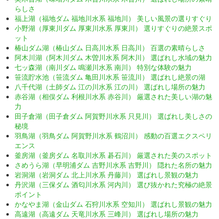
らしさ
福上湖（福地ダム 福地川水系 福地川） 美しい風景の選りすぐり
小野湖（厚東川ダム 厚東川水系 厚東川） 選りすぐりの絶景スポ
ット
椿山ダム湖（椿山ダム 日高川水系 日高川） 百選の素晴らしさ
阿木川湖（阿木川ダム 木曽川水系 阿木川） 選ばれし水域の魅力
七ッ森湖（南川ダム 鳴瀬川水系 南川） 特別な体験の魅力
笹流貯水池（笹流ダム 亀田川水系 笹流川） 選ばれし絶景の湖
八千代湖（土師ダム 江の川水系 江の川） 選ばれし場所の魅力
赤谷湖（相俣ダム 利根川水系 赤谷川） 厳選された美しい湖の魅
力
田子倉湖（田子倉ダム 阿賀野川水系 只見川） 選ばれし美しさの
秘境
羽鳥湖（羽鳥ダム 阿賀野川水系 鶴沼川） 感動の百選エクスペリ
エンス
釜房湖（釜房ダム 名取川水系 碁石川） 厳選された美のスポット
さめうら湖（早明浦ダム 吉野川水系 吉野川） 隠れた名所の魅力
岩洞湖（岩洞ダム 北上川水系 丹藤川） 選ばれし景観の魅力
丹沢湖（三保ダム 酒匂川水系 河内川） 選び抜かれた究極の絶景
ポイント
かなやま湖（金山ダム 石狩川水系 空知川） 選ばれし景観の魅力
高遠湖（高遠ダム 天竜川水系 三峰川） 選ばれし場所の魅力