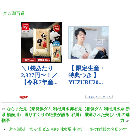
ダム湖百選
≪
ならまた湖（奈良俣ダム 利根川水
赤谷湖（相俣ダム 利根川水系 赤
系 楢俣川） 選りすぐりの絶景が語る
谷川） 厳選された美しい湖の魅
物語
力
≫
宮ヶ瀬湖（宮ヶ瀬ダム 相模川水系 中津川） 魅力満載の名所のす