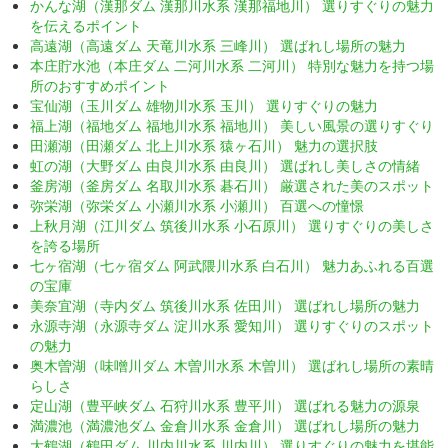
かんな湖（漢那ダム 漢那川水系 漢那福地川） 選りすぐりの魅力
を伝えるポイント
高遠湖（高遠ダム 天竜川水系 三峰川） 選ばれし場所の魅力
本庄貯水池（本庄ダム 二河川水系 二河川） 特別な魅力を持つ場
所のおすすめポイント
宝仙湖（玉川ダム 雄物川水系 玉川） 選りすぐりの魅力
福上湖（福地ダム 福地川水系 福地川） 美しい風景の選りすぐり
田瀬湖（田瀬ダム 北上川水系 猿ヶ石川） 魅力の選択肢
虹の湖（大野ダム 由良川水系 由良川） 選ばれし美しさの情緒
釜房湖（釜房ダム 名取川水系 碁石川） 厳選された美のスポット
弥栄湖（弥栄ダム 小瀬川水系 小瀬川） 百選への憧憬
上秋月湖（江川ダム 筑後川水系 小石原川） 選りすぐりの美しさ
を誇る場所
七ヶ宿湖（七ヶ宿ダム 阿武隈川水系 白石川） 魅力あふれる百選
の宝庫
美奈宜湖（寺内ダム 筑後川水系 佐田川） 選ばれし場所の魅力
永源寺湖（永源寺ダム 淀川水系 愛知川） 選りすぐりのスポット
の魅力
奥木曽湖（味噌川ダム 木曽川水系 木曽川） 選ばれし場所の素晴
らしさ
定山湖（豊平峡ダム 石狩川水系 豊平川） 選ばれる魅力の源泉
満濃池（満濃池ダム 金倉川水系 金倉川） 選ばれし場所の魅力
大鶴湖（鶴田ダム 川内川水系 川内川） 選りすぐりの魅力を堪能