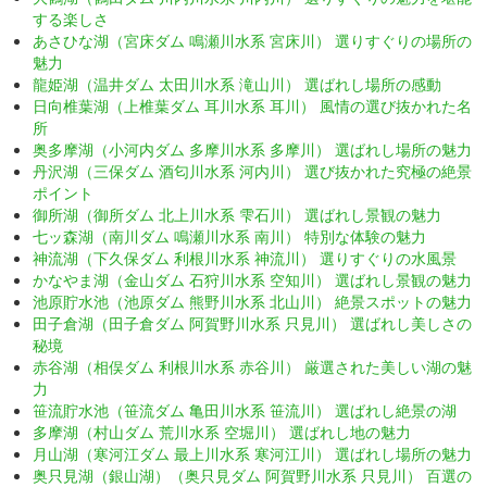
する楽しさ
あさひな湖（宮床ダム 鳴瀬川水系 宮床川） 選りすぐりの場所の
魅力
龍姫湖（温井ダム 太田川水系 滝山川） 選ばれし場所の感動
日向椎葉湖（上椎葉ダム 耳川水系 耳川） 風情の選び抜かれた名
所
奥多摩湖（小河内ダム 多摩川水系 多摩川） 選ばれし場所の魅力
丹沢湖（三保ダム 酒匂川水系 河内川） 選び抜かれた究極の絶景
ポイント
御所湖（御所ダム 北上川水系 雫石川） 選ばれし景観の魅力
七ッ森湖（南川ダム 鳴瀬川水系 南川） 特別な体験の魅力
神流湖（下久保ダム 利根川水系 神流川） 選りすぐりの水風景
かなやま湖（金山ダム 石狩川水系 空知川） 選ばれし景観の魅力
池原貯水池（池原ダム 熊野川水系 北山川） 絶景スポットの魅力
田子倉湖（田子倉ダム 阿賀野川水系 只見川） 選ばれし美しさの
秘境
赤谷湖（相俣ダム 利根川水系 赤谷川） 厳選された美しい湖の魅
力
笹流貯水池（笹流ダム 亀田川水系 笹流川） 選ばれし絶景の湖
多摩湖（村山ダム 荒川水系 空堀川） 選ばれし地の魅力
月山湖（寒河江ダム 最上川水系 寒河江川） 選ばれし場所の魅力
奥只見湖（銀山湖）（奥只見ダム 阿賀野川水系 只見川） 百選の