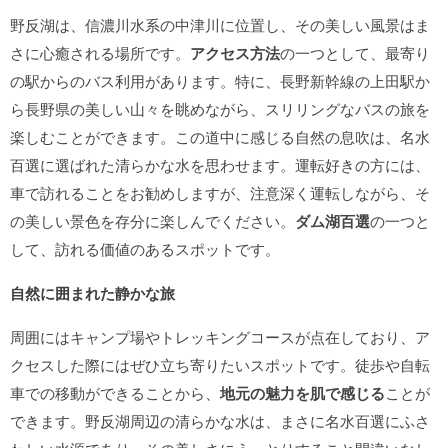
野反湖は、信濃川水系の中津川に位置し、その美しい風景はま
さに心癒される場所です。
アクセス方法
の一つとして、最寄り
の駅からのバス利用があります。特に、長野新幹線の上田駅か
ら長野県の美しい山々を眺めながら、スリリングなバスの旅を
楽しむことができます。この道中に感じる自然の息吹は、名水
百選に選ばれた清らかな水を思わせます。運転好きの方には、
車で訪れることをお勧めしますが、注意深く運転しながら、そ
の美しい景色を存分に楽しんでください。
ダム湖百選
の一つと
して、訪れる価値のあるスポットです。
自然に囲まれた静かな旅
周囲にはキャンプ場やトレッキングコースが点在しており、ア
クセスした際にはぜひ立ち寄りたいスポットです。徒歩や自転
車での移動ができることから、
地元の魅力を肌で感じる
ことが
できます。野反湖周辺の清らかな水は、まさに名水百選にふさ