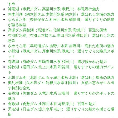
すめ
神竜湖（帝釈川ダム 高梁川水系 帝釈川） 神竜湖の魅力
阿木川湖（阿木川ダム 木曽川水系 阿木川） 選ばれし水域の魅力
ならまた湖（奈良俣ダム 利根川水系 楢俣川） 選りすぐりの絶景
が語る物語
高瀬ダム調整湖（高瀬ダム 信濃川水系 高瀬川） 百選の風情
布引貯水池（布引五本松ダム 生田川水系 生田川） 選ばれし水の
息吹
さめうら湖（早明浦ダム 吉野川水系 吉野川） 隠れた名所の魅力
小野湖（厚東川ダム 厚東川水系 厚東川） 選りすぐりの絶景スポ
ット
有峰湖（有峰ダム 常願寺川水系 和田川） 選び抜かれた魅力
錦秋湖（湯田ダム 北上川水系 和賀川） 選りすぐりの魅力ポイン
ト
北川ダム湖（北川ダム 五ヶ瀬川水系 北川） 選ばれし場所の魅力
奥利根湖（矢木沢ダム 利根川水系 利根川） 自然の恵みが生み出
す特別な空気
長谷湖（美和ダム 天竜川水系 三峰川） 選りすぐりのスポットの
魅力
倉敷湖（倉敷ダム 比謝川水系 与那原川） 百選の魅力
天若湖（日吉ダム 淀川水系 桂川） 選りすぐりの魅力を感じる場
所