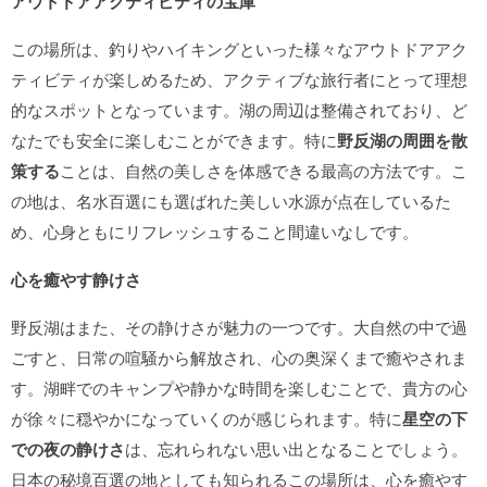
アウトドアアクティビティの宝庫
この場所は、釣りやハイキングといった様々なアウトドアアク
ティビティが楽しめるため、アクティブな旅行者にとって理想
的なスポットとなっています。湖の周辺は整備されており、ど
なたでも安全に楽しむことができます。特に
野反湖の周囲を散
策する
ことは、自然の美しさを体感できる最高の方法です。こ
の地は、名水百選にも選ばれた美しい水源が点在しているた
め、心身ともにリフレッシュすること間違いなしです。
心を癒やす静けさ
野反湖はまた、その静けさが魅力の一つです。大自然の中で過
ごすと、日常の喧騒から解放され、心の奥深くまで癒やされま
す。湖畔でのキャンプや静かな時間を楽しむことで、貴方の心
が徐々に穏やかになっていくのが感じられます。特に
星空の下
での夜の静けさ
は、忘れられない思い出となることでしょう。
日本の秘境百選の地としても知られるこの場所は、心を癒やす