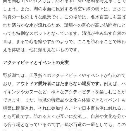
囲を囲む山々の壮大さは、訪れる者に深い感動を与えることで
しょう。また、湖の水面に反射する青空や緑の樹々は、まさに
写真の一枚のような絶景です。この場所は、名水百選にも選ば
れた清らかな水が流れるため、環境への関心が高い訪問者にと
っても特別なスポットとなっています。清流が生み出す自然の
音は、まるで心を癒やすかのようで、ここを訪れることで味わ
える体験は、他に類を見ないものです。
アクティビティとイベントの充実
野反湖では、四季折々のアクティビティやイベントが行われて
おり、
アウトドア愛好者にはたまらない場所です。
例えば、ハ
イキングやカヌーなど、様々なアクティビティを楽しむことが
できます。また、地域の特産品や文化を体験できるイベントも
頻繁に開催され、それに参加することで日本百名湯に触れるこ
とも可能です。訪れる人々が互いに交流し、自然や文化を分か
ち合う場となっているのです。疏水百選の一環としても、この