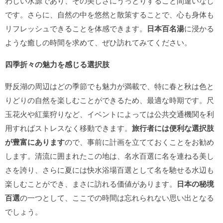
わしい水源であり、その美しさにうっとりすること間違いなし
です。さらに、自然の中を悠然と散策することで、心も身体も
リフレッシュできることを体感できます。
日本百名湯
に浸かる
ような癒しの時間を求めて、ぜひ訪れてみてください。
四季折々の魅力を感じる選択肢
野反湖の周辺はどの季節でも魅力が満載で、特に春と秋は色と
りどりの自然を楽しむことができるため、最適な時期です。尺
玉花火や紅葉狩りなど、イベントによっては公共交通機関を利
用すればストレスなく移動できます。
旅行者には便利な選択肢
が豊富にあります
ので、事前に計画を立てておくことをお勧め
します。清流に囲まれたこの地は、名水百選に名を連ねる美し
さを誇り、さらに夏には快水浴場百選として名を馳せる水辺も
楽しむことができ、まさに訪れる価値があります。
日本の秘境
百選
の一つとして、ここでの時間は忘れられない思い出となる
でしょう。