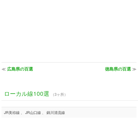
≪
広島県の百選
徳島県の百選
≫
ローカル線100選
（3ヶ所）
JR美祢線 、 JR山口線 、 錦川清流線