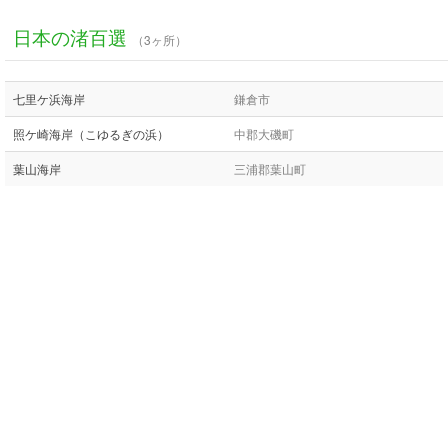
日本の渚百選
（3ヶ所）
七里ケ浜海岸
鎌倉市
照ケ崎海岸（こゆるぎの浜）
中郡大磯町
葉山海岸
三浦郡葉山町