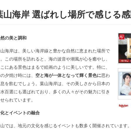
葉山海岸 選ばれし場所で感じる感
自然の美と調和
葉山海岸は、美しい海岸線と豊かな自然に恵まれた場所で
す。この場所を訪れると、海の波音や潮風が心を癒やし、
そこにある景色はまるで絵画のように美しいです。特に、
夏の夕焼け時には、
空と海が一体となって輝く景色に
思わ
ず息を飲むでしょう。葉山海岸は、その美しさから日本の
名水百選にも選ばれており、多くの人々がその魅力に引き
寄せられています。
文化とイベントの融合
葉山では、地元の文化を感じるイベントも数多く開催されています