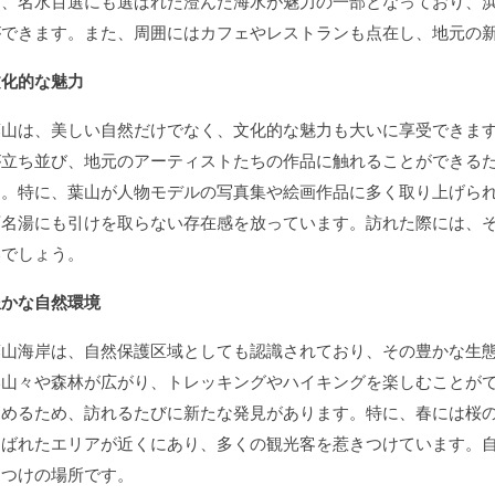
は、名水百選にも選ばれた澄んだ海水が魅力の一部となっており、
ができます。また、周囲にはカフェやレストランも点在し、地元の
文化的な魅力
葉山は、美しい自然だけでなく、文化的な魅力も大いに享受できま
が立ち並び、地元のアーティストたちの作品に触れることができる
す。特に、葉山が人物モデルの写真集や絵画作品に多く取り上げら
百名湯にも引けを取らない存在感を放っています。訪れた際には、
いでしょう。
豊かな自然環境
葉山海岸は、自然保護区域としても認識されており、その豊かな生
い山々や森林が広がり、トレッキングやハイキングを楽しむことが
しめるため、訪れるたびに新たな発見があります。特に、春には桜
選ばれたエリアが近くにあり、多くの観光客を惹きつけています。
てつけの場所です。