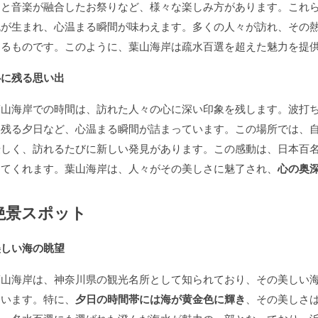
トと音楽が融合したお祭りなど、様々な楽しみ方があります。これ
流が生まれ、心温まる瞬間が味わえます。多くの人々が訪れ、その
えるものです
。このように、葉山海岸は疏水百選を超えた魅力を提
心に残る思い出
葉山海岸での時間は、訪れた人々の心に深い印象を残します。波打
に残る夕日など、心温まる瞬間が詰まっています。この場所では、
優しく、訪れるたびに新しい発見があります。この感動は、日本百
えてくれます。葉山海岸は、人々がその美しさに魅了され、
心の奥
絶景スポット
美しい海の眺望
葉山海岸は、神奈川県の観光名所として知られており、その美しい
ています。特に、
夕日の時間帯には海が黄金色に輝き
、その美しさ