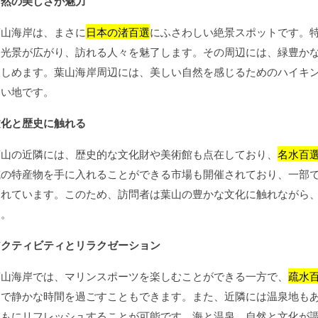
自然の美しさが魅力
葉山海岸は、まさに
日本の渚百選
にふさわしい絶景スポットです。
る光景が広がり、訪れる人々を魅了します。その周辺には、緑豊か
楽しめます。葉山海岸周辺には、美しい自然を感じるためのハイキ
ない地です。
文化と歴史に触れる
葉山の近隣には、歴史的な文化財や美術館も点在しており、
名水百
域の特産物を手に入れることができる市場も開催されており、一部
われています。このため、訪問者は葉山の豊かな文化に触れながら
す。
アクティビティとリラクゼーション
葉山海岸では、マリンスポーツを楽しむことができる一方で、
疏水
アで静かな時間を過ごすこともできます。また、近隣には温泉地も
ともにリフレッシュすることが可能です。海と温泉、自然と文化が