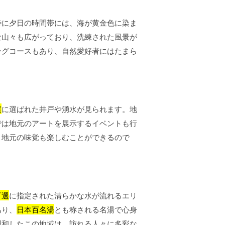
特に夕日の時間帯には、海が黄金色に染ま
な山々も広がっており、洗練された風景が
ングコースもあり、自然愛好者にはたまら
選
に選ばれた井戸や湧水が見られます。地
では地元のアートを展示するイベントも行
、地元の味覚も楽しむことができるので
百選
に指定された清らかな水が流れるエリ
あり、
日本百名湯
とも称される名湯で心身
調和したこの地域は、訪れる人々に多彩な