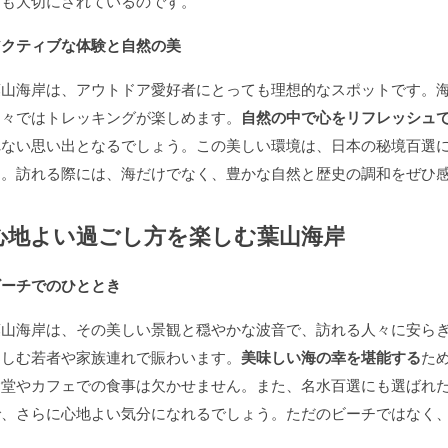
ても大切にされているのです。
アクティブな体験と自然の美
葉山海岸は、アウトドア愛好者にとっても理想的なスポットです。
山々ではトレッキングが楽しめます。
自然の中で心をリフレッシュ
れない思い出となるでしょう。この美しい環境は、日本の秘境百選
す。訪れる際には、海だけでなく、豊かな自然と歴史の調和をぜひ
心地よい過ごし方を楽しむ葉山海岸
ビーチでのひととき
葉山海岸は、その美しい景観と穏やかな波音で、訪れる人々に安ら
楽しむ若者や家族連れで賑わいます。
美味しい海の幸を堪能する
た
食堂やカフェでの食事は欠かせません。また、名水百選にも選ばれ
で、さらに心地よい気分になれるでしょう。ただのビーチではなく