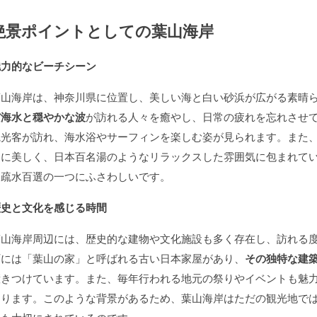
絶景ポイントとしての葉山海岸
魅力的なビーチシーン
葉山海岸は、神奈川県に位置し、美しい海と白い砂浜が広がる素晴
だ海水と穏やかな波
が訪れる人々を癒やし、日常の疲れを忘れさせ
観光客が訪れ、海水浴やサーフィンを楽しむ姿が見られます。また
常に美しく、日本百名湯のようなリラックスした雰囲気に包まれて
に疏水百選の一つにふさわしいです。
歴史と文化を感じる時間
葉山海岸周辺には、歴史的な建物や文化施設も多く存在し、訪れる
町には「葉山の家」と呼ばれる古い日本家屋があり、
その独特な建
惹きつけています。また、毎年行われる地元の祭りやイベントも魅
なります。このような背景があるため、葉山海岸はただの観光地で