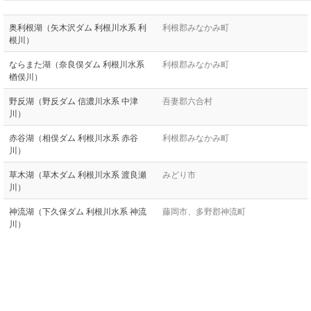
奥利根湖（矢木沢ダム 利根川水系 利
利根郡みなかみ町
根川）
ならまた湖（奈良俣ダム 利根川水系
利根郡みなかみ町
楢俣川）
野反湖（野反ダム 信濃川水系 中津
吾妻郡六合村
川）
赤谷湖（相俣ダム 利根川水系 赤谷
利根郡みなかみ町
川）
草木湖（草木ダム 利根川水系 渡良瀬
みどり市
川）
神流湖（下久保ダム 利根川水系 神流
藤岡市、多野郡神流町
川）