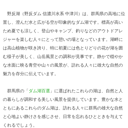
野反湖（野反ダム 信濃川水系 中津川）は、群馬県の高地に位
置し、澄んだ水と広がる空が印象的なダム湖です。標高が高い
ため夏でも涼しく、登山やキャンプ、釣りなどのアウトドアレ
ジャーを楽しむ人々にとって憩いの場となっています。湖畔に
は高山植物が咲き誇り、特に初夏には色とりどりの花が湖を囲
む様子が美しく、山岳風景との調和が見事です。静かで穏やか
な水面に映る青空や山々の風景が、訪れる人々に雄大な自然の
魅力を存分に伝えています。
群馬県の「
ダム湖百選
」に選ばれたこれらの湖は、自然と人
の暮らしが調和する美しい風景を提供しています。豊かな水と
ともにあるこれらのダム湖は、訪れる人々に群馬の雄大な自然
と心地よい静けさを感じさせ、日常を忘れるひとときを与えて
くれるでしょう。