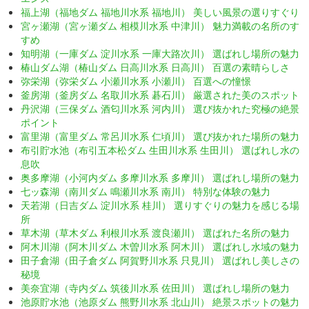
福上湖（福地ダム 福地川水系 福地川） 美しい風景の選りすぐり
宮ヶ瀬湖（宮ヶ瀬ダム 相模川水系 中津川） 魅力満載の名所のす
すめ
知明湖（一庫ダム 淀川水系 一庫大路次川） 選ばれし場所の魅力
椿山ダム湖（椿山ダム 日高川水系 日高川） 百選の素晴らしさ
弥栄湖（弥栄ダム 小瀬川水系 小瀬川） 百選への憧憬
釜房湖（釜房ダム 名取川水系 碁石川） 厳選された美のスポット
丹沢湖（三保ダム 酒匂川水系 河内川） 選び抜かれた究極の絶景
ポイント
富里湖（富里ダム 常呂川水系 仁頃川） 選び抜かれた場所の魅力
布引貯水池（布引五本松ダム 生田川水系 生田川） 選ばれし水の
息吹
奥多摩湖（小河内ダム 多摩川水系 多摩川） 選ばれし場所の魅力
七ッ森湖（南川ダム 鳴瀬川水系 南川） 特別な体験の魅力
天若湖（日吉ダム 淀川水系 桂川） 選りすぐりの魅力を感じる場
所
草木湖（草木ダム 利根川水系 渡良瀬川） 選ばれた名所の魅力
阿木川湖（阿木川ダム 木曽川水系 阿木川） 選ばれし水域の魅力
田子倉湖（田子倉ダム 阿賀野川水系 只見川） 選ばれし美しさの
秘境
美奈宜湖（寺内ダム 筑後川水系 佐田川） 選ばれし場所の魅力
池原貯水池（池原ダム 熊野川水系 北山川） 絶景スポットの魅力