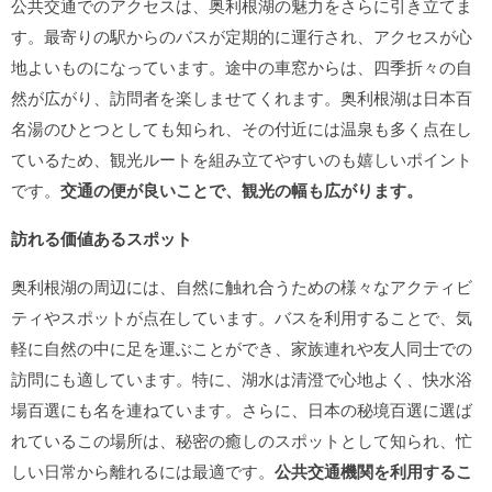
公共交通でのアクセスは、奥利根湖の魅力をさらに引き立てま
す。最寄りの駅からのバスが定期的に運行され、アクセスが心
地よいものになっています。途中の車窓からは、四季折々の自
然が広がり、訪問者を楽しませてくれます。奥利根湖は日本百
名湯のひとつとしても知られ、その付近には温泉も多く点在し
ているため、観光ルートを組み立てやすいのも嬉しいポイント
です。
交通の便が良いことで、観光の幅も広がります。
訪れる価値あるスポット
奥利根湖の周辺には、自然に触れ合うための様々なアクティビ
ティやスポットが点在しています。バスを利用することで、気
軽に自然の中に足を運ぶことができ、家族連れや友人同士での
訪問にも適しています。特に、湖水は清澄で心地よく、快水浴
場百選にも名を連ねています。さらに、日本の秘境百選に選ば
れているこの場所は、秘密の癒しのスポットとして知られ、忙
しい日常から離れるには最適です。
公共交通機関を利用するこ