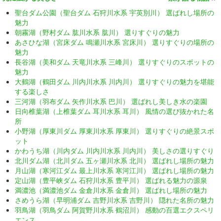
聖台ダム公園（聖台ダム 石狩川水系 宇英別川） 選ばれし場所の
魅力
朝霧湖（野村ダム 肱川水系 肱川） 選りすぐりの魅力
あさひな湖（宮床ダム 鳴瀬川水系 宮床川） 選りすぐりの場所の
魅力
長谷湖（美和ダム 天竜川水系 三峰川） 選りすぐりのスポットの
魅力
大鶴湖（鶴田ダム 川内川水系 川内川） 選りすぐりの魅力を堪能
する楽しさ
三河湖（羽布ダム 矢作川水系 巴川） 選ばれし美しき水の楽園
日向椎葉湖（上椎葉ダム 耳川水系 耳川） 風情の選び抜かれた名
所
小野湖（厚東川ダム 厚東川水系 厚東川） 選りすぐりの絶景スポ
ット
かわうち湖（川内ダム 川内川水系 川内川） 美しさの選りすぐり
北川ダム湖（北川ダム 五ヶ瀬川水系 北川） 選ばれし場所の魅力
月山湖（寒河江ダム 最上川水系 寒河江川） 選ばれし場所の魅力
定山湖（豊平峡ダム 石狩川水系 豊平川） 選ばれる魅力の源泉
満濃池（満濃池ダム 金倉川水系 金倉川） 選ばれし場所の魅力
さめうら湖（早明浦ダム 吉野川水系 吉野川） 隠れた名所の魅力
羽鳥湖（羽鳥ダム 阿賀野川水系 鶴沼川） 感動の百選エクスペリ
エンス