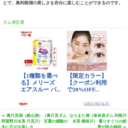
とで、奥利根湖の美しさを存分に楽しむことができるのです。
ダム湖百選
≪
奥只見湖（銀山湖）（奥只見ダム
ならまた湖（奈良俣ダム 利根川
阿賀野川水系 只見川） 百選の感動の
水系 楢俣川） 選りすぐりの絶
先に広がる美しさ
景が語る物語
≫