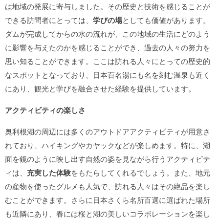
は地域の発展に寄与しました。その歴史と技術を感じることが
できる訪問者にとっては、
学びの場
としても価値があります。
ダムが完成してからの水の流れが、この地域の生活にどのよう
に影響を与えたのかを感じることができ、過去の人々の努力を
思い知ることができます。ここは訪れる人々にとっての歴史的
なスポットとなっており、日本百名湯にも名を刻む温泉も近く
にあり、観光と学びを融合させた経験を提供しています。
アクティビティの楽しさ
奥利根湖の周辺には多くのアウトドアアクティビティが用意さ
れており、ハイキングやカヤックなどが楽しめます。特に、湖
面を鏡のように映し出す自然の姿を見ながら行うアクティビテ
ィは、
充実した体験
をもたらしてくれるでしょう。また、地元
の産物を使ったグルメも人気で、訪れる人々はその絶品を楽し
むことができます。さらに日本さくら名所百選に選ばれた場所
も近隣にあり、春には桜と湖の美しいコラボレーションを楽し