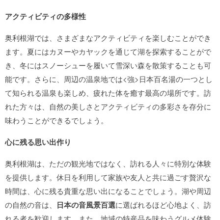
アクティビティの多様性
奥利根湖では、さまざまなアクティビティを楽しむことができ
ます。夏にはカヌーやカヤックを通じて湖を探索することがで
き、冬にはスノーシューを履いて雪深い森を散策することも可
能です。さらに、周辺の温泉地では<強>日本百名湯の一つとし
て知られる温泉も楽しめ、疲れた体を癒す最高の場所です。訪
れた方々は、自然の美しさとアクティビティの多彩さを存分に
味わうことができるでしょう。
心に残る思い出作り
奥利根湖は、ただの観光地ではなく、訪れる人々に特別な体験
を提供します。休日を利用して家族や友人と共に過ごす贅沢な
時間は、心に残る貴重な思い出になることでしょう。湖や周辺
の自然の音は、
日本の音風景百選
に選ばれるほど心地よく、訪
れる者を歓迎します。また、地域の特産品を味わうグルメ体験