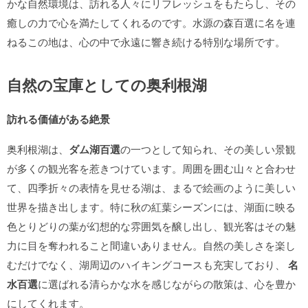
かな自然環境は、訪れる人々にリフレッシュをもたらし、その
癒しの力で心を満たしてくれるのです。水源の森百選に名を連
ねるこの地は、心の中で永遠に響き続ける特別な場所です。
自然の宝庫としての奥利根湖
訪れる価値がある絶景
奥利根湖は、
ダム湖百選
の一つとして知られ、その美しい景観
が多くの観光客を惹きつけています。周囲を囲む山々と合わせ
て、四季折々の表情を見せる湖は、まるで絵画のように美しい
世界を描き出します。特に秋の紅葉シーズンには、湖面に映る
色とりどりの葉が幻想的な雰囲気を醸し出し、観光客はその魅
力に目を奪われること間違いありません。自然の美しさを楽し
むだけでなく、湖周辺のハイキングコースも充実しており、
名
水百選
に選ばれる清らかな水を感じながらの散策は、心を豊か
にしてくれます。