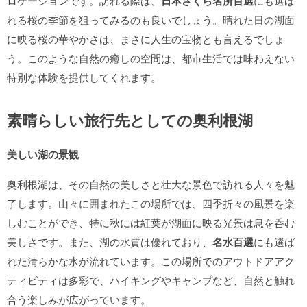
ロケーションです。訪れる際は、
日本さくら名所百選
にも選ば
れる桜の季節を狙ってみるのも良いでしょう。晴れた日の湖面
に映る桜の華やかさは、まさに人生の宝物とも言えるでしょ
う。このような自然の癒しの空間は、都市生活では味わえない
特別な体験を提供してくれます。
素晴らしい旅行先としての奥利根湖
美しい湖の景観
奥利根湖は、その自然の美しさと壮大な景色で訪れる人々を魅
了します。山々に囲まれたこの場所では、四季折々の風景を楽
しむことができ、特に秋には紅葉が湖面に映る光景は息を呑む
美しさです。また、湖の水質は優れており、
名水百選
にも選ば
れた清らかな水が流れています。この場所でのアウトドアアク
ティビティは多彩で、ハイキングやキャンプなど、自然と触れ
合う楽しみが広がっています。