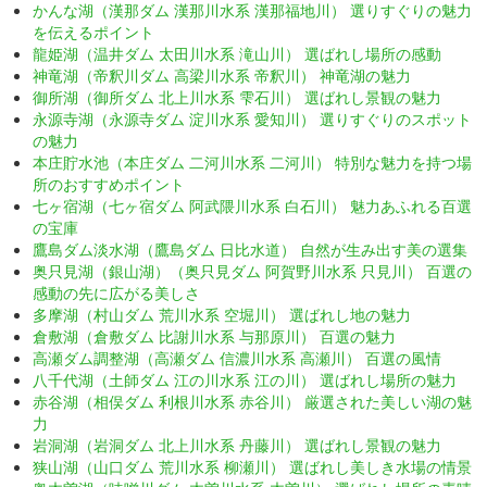
かんな湖（漢那ダム 漢那川水系 漢那福地川） 選りすぐりの魅力
を伝えるポイント
龍姫湖（温井ダム 太田川水系 滝山川） 選ばれし場所の感動
神竜湖（帝釈川ダム 高梁川水系 帝釈川） 神竜湖の魅力
御所湖（御所ダム 北上川水系 雫石川） 選ばれし景観の魅力
永源寺湖（永源寺ダム 淀川水系 愛知川） 選りすぐりのスポット
の魅力
本庄貯水池（本庄ダム 二河川水系 二河川） 特別な魅力を持つ場
所のおすすめポイント
七ヶ宿湖（七ヶ宿ダム 阿武隈川水系 白石川） 魅力あふれる百選
の宝庫
鷹島ダム淡水湖（鷹島ダム 日比水道） 自然が生み出す美の選集
奥只見湖（銀山湖）（奥只見ダム 阿賀野川水系 只見川） 百選の
感動の先に広がる美しさ
多摩湖（村山ダム 荒川水系 空堀川） 選ばれし地の魅力
倉敷湖（倉敷ダム 比謝川水系 与那原川） 百選の魅力
高瀬ダム調整湖（高瀬ダム 信濃川水系 高瀬川） 百選の風情
八千代湖（土師ダム 江の川水系 江の川） 選ばれし場所の魅力
赤谷湖（相俣ダム 利根川水系 赤谷川） 厳選された美しい湖の魅
力
岩洞湖（岩洞ダム 北上川水系 丹藤川） 選ばれし景観の魅力
狭山湖（山口ダム 荒川水系 柳瀬川） 選ばれし美しき水場の情景