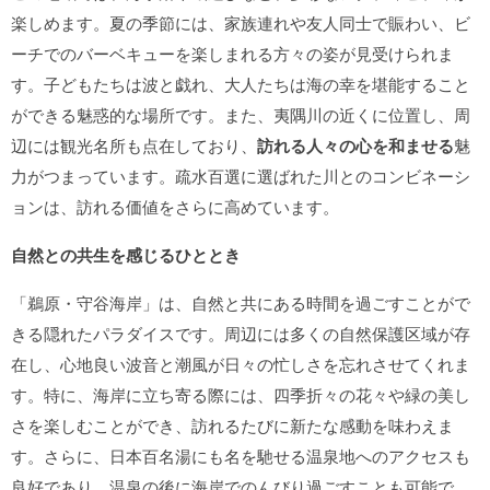
楽しめます。夏の季節には、家族連れや友人同士で賑わい、ビ
ーチでのバーベキューを楽しまれる方々の姿が見受けられま
す。子どもたちは波と戯れ、大人たちは海の幸を堪能すること
ができる魅惑的な場所です。また、夷隅川の近くに位置し、周
辺には観光名所も点在しており、
訪れる人々の心を和ませる
魅
力がつまっています。疏水百選に選ばれた川とのコンビネーシ
ョンは、訪れる価値をさらに高めています。
自然との共生を感じるひととき
「鵜原・守谷海岸」は、自然と共にある時間を過ごすことがで
きる隠れたパラダイスです。周辺には多くの自然保護区域が存
在し、心地良い波音と潮風が日々の忙しさを忘れさせてくれま
す。特に、海岸に立ち寄る際には、四季折々の花々や緑の美し
さを楽しむことができ、訪れるたびに新たな感動を味わえま
す。さらに、日本百名湯にも名を馳せる温泉地へのアクセスも
良好であり、温泉の後に海岸でのんびり過ごすことも可能で