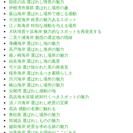
稲佐の浜 選ばれし情景の魅力
伊根湾舟屋群 選ばれし場所の趣
葉山海岸 選ばれし場所で感じる感動
大須賀海岸 絶景の魅力あるスポット
江ノ島海岸 特別な感動を与える場所
犬吠埼君ケ浜海岸 魅力的なスポットを再発見する
二見ケ浦海岸 魅惑の選定地の情緒
薄磯海岸 選ばれし地の魅力
高戸海岸 選ばれし海岸の魅力
鵜ノ崎海岸 選ばれし場所の魅力
由良海岸 選ばれし海の風景
弓ケ浜 選び抜かれた美の再発見
桜井海岸 選ばれるべき素晴らしさ
渋川海岸 選ばれし場所の魅力
椿山海岸 選ばれし場所の魅力
尖閣湾 選ばれし感動の地
高浜海水浴場 絶対行くべきスポットの魅力
須ノ川海岸 選ばれし絶景の宝庫
高浜 感動の名勝に触れる
奥松島 選ばれし場所の魅力
筒城浜 選ばれしものの魅力
越前海岸 絶景を求める旅の魅力
沙美海岸 選ばれる理由がここにある