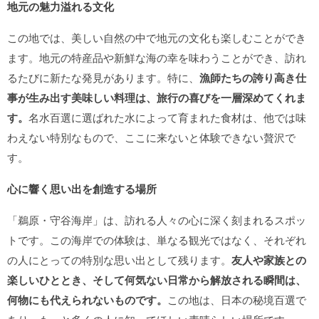
地元の魅力溢れる文化
この地では、美しい自然の中で地元の文化も楽しむことができ
ます。地元の特産品や新鮮な海の幸を味わうことができ、訪れ
るたびに新たな発見があります。特に、
漁師たちの誇り高き仕
事が生み出す美味しい料理は、旅行の喜びを一層深めてくれま
す。
名水百選に選ばれた水によって育まれた食材は、他では味
わえない特別なもので、ここに来ないと体験できない贅沢で
す。
心に響く思い出を創造する場所
「鵜原・守谷海岸」は、訪れる人々の心に深く刻まれるスポッ
トです。この海岸での体験は、単なる観光ではなく、それぞれ
の人にとっての特別な思い出として残ります。
友人や家族との
楽しいひととき、そして何気ない日常から解放される瞬間は、
何物にも代えられないものです。
この地は、日本の秘境百選で