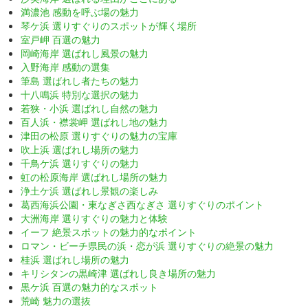
満濃池 感動を呼ぶ場の魅力
琴ケ浜 選りすぐりのスポットが輝く場所
室戸岬 百選の魅力
岡崎海岸 選ばれし風景の魅力
入野海岸 感動の選集
筆島 選ばれし者たちの魅力
十八鳴浜 特別な選択の魅力
若狭・小浜 選ばれし自然の魅力
百人浜・襟裳岬 選ばれし地の魅力
津田の松原 選りすぐりの魅力の宝庫
吹上浜 選ばれし場所の魅力
千鳥ケ浜 選りすぐりの魅力
虹の松原海岸 選ばれし場所の魅力
浄土ケ浜 選ばれし景観の楽しみ
葛西海浜公園・東なぎさ西なぎさ 選りすぐりのポイント
大洲海岸 選りすぐりの魅力と体験
イーフ 絶景スポットの魅力的なポイント
ロマン・ビーチ県民の浜・恋が浜 選りすぐりの絶景の魅力
桂浜 選ばれし場所の魅力
キリシタンの黒崎津 選ばれし良き場所の魅力
黒ケ浜 百選の魅力的なスポット
荒崎 魅力の選抜