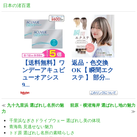
日本の渚百選
≪
九十九里浜 選ばれし名所の魅
前原・横渚海岸 選ばれし地の魅力
力
≫
千里浜なぎさドライブウェー 選ばれし美の体現
青海島 見逃せない魅力
トド原 選ばれし名所の素晴らしさ