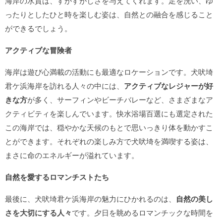
海岸の水質は、すがすがしさを与えてくれます。足を洗い、ゆ
ったりとしたひと時を楽しむ姿は、自然との融合を感じること
ができるでしょう。
アクティブな冒険者
海岸は遊び心満載の活動にも最適なロケーションです。犬吠埼
君ケ浜海岸を訪れる人々の中には、
アクティブなレジャーが好
きな方
が多く、サーフィンやビーチバレーなど、さまざまなア
クティビティを楽しんでいます。快水浴場百選にも選定された
この海岸では、穏やかな天候のもとで思いっきり体を動かすこ
とができます。それぞれの楽しみ方で犬吠埼を満喫する姿は、
まさに命のエネルギーが溢れています。
自然を愛するロマンチストたち
最後に、犬吠埼君ケ浜海岸の魅力にひかれるのは、
自然の美し
さを大切にする人々
です。夕日を眺めるロマンチックな時間を