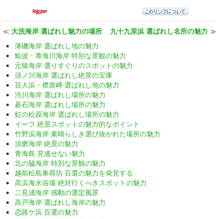
≪
大洗海岸 選ばれし魅力の場所
九十九里浜 選ばれし名所の魅力
≫
薄磯海岸 選ばれし地の魅力
鯨波・青海川海岸 特別な景観の魅力
元猿海岸 選りすぐりのスポットの魅力
須ノ川海岸 選ばれし絶景の宝庫
百人浜・襟裳岬 選ばれし地の魅力
渋川海岸 選ばれし場所の魅力
碁石海岸 選ばれし場所の魅力
虹の松原海岸 選ばれし場所の魅力
イーフ 絶景スポットの魅力的なポイント
竹野浜海岸 素晴らしき選び抜かれた場所の魅力
須磨海岸 絶景の魅力
青海島 見逃せない魅力
北の脇海岸 特別な景観の魅力
越前松島東尋坊 百選の魅力を発見する
高浜海水浴場 絶対行くべきスポットの魅力
二見浦海岸 感動の選定風景
高戸海岸 選ばれし海岸の魅力
恋路ケ浜 百選の魅力