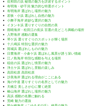
佐和田の浜 秘境の魅力を詳述するポイント
有明海・砂干潟 魅力的な特選ポイント
有明海岸 選ばれし場所の魅力
若狭・小浜 選ばれし自然の魅力
小舞子海岸 絶妙な選択の魅力
イタンキ浜 選りすぐりの自然の美
雨晴海岸・松田江の長浜 百選の見どころ満載の場所
入野海岸 感動の選集
琴ケ浜 選りすぐりのスポットが輝く場所
十八鳴浜 特別な選択の魅力
筒城浜 選ばれしものの魅力
日豊海岸・小倉ケ浜 選ばれし風景が誘う深い情緒
江ノ島海岸 特別な感動を与える場所
稲佐の浜 選ばれし情景の魅力
浄土ケ浜 選ばれし景観の楽しみ
高田松原 高田松原
沙美海岸 選ばれる理由がここにある
海の中道 選りすぐりの名所としての魅力
天橋立 美しさが心に響く絶景
椿山海岸 選ばれし場所の魅力
高浜 感動の名勝に触れる
荒崎 魅力の選抜
照ケ崎海岸（こゆるぎの浜） 絶景の魅力