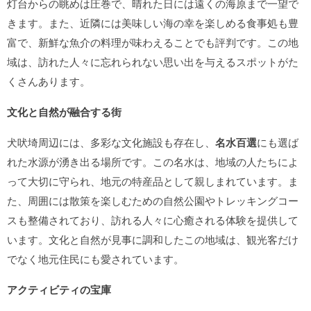
灯台からの眺めは圧巻で、晴れた日には遠くの海原まで一望で
きます。また、近隣には美味しい海の幸を楽しめる食事処も豊
富で、新鮮な魚介の料理が味わえることでも評判です。この地
域は、訪れた人々に忘れられない思い出を与えるスポットがた
くさんあります。
文化と自然が融合する街
犬吠埼周辺には、多彩な文化施設も存在し、
名水百選
にも選ば
れた水源が湧き出る場所です。この名水は、地域の人たちによ
って大切に守られ、地元の特産品として親しまれています。ま
た、周囲には散策を楽しむための自然公園やトレッキングコー
スも整備されており、訪れる人々に心癒される体験を提供して
います。文化と自然が見事に調和したこの地域は、観光客だけ
でなく地元住民にも愛されています。
アクティビティの宝庫