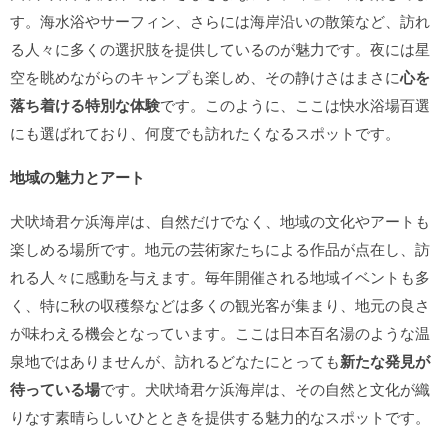
す。海水浴やサーフィン、さらには海岸沿いの散策など、訪れ
る人々に多くの選択肢を提供しているのが魅力です。夜には星
空を眺めながらのキャンプも楽しめ、その静けさはまさに
心を
落ち着ける特別な体験
です。このように、ここは快水浴場百選
にも選ばれており、何度でも訪れたくなるスポットです。
地域の魅力とアート
犬吠埼君ケ浜海岸は、自然だけでなく、地域の文化やアートも
楽しめる場所です。地元の芸術家たちによる作品が点在し、訪
れる人々に感動を与えます。毎年開催される地域イベントも多
く、特に秋の収穫祭などは多くの観光客が集まり、地元の良さ
が味わえる機会となっています。ここは日本百名湯のような温
泉地ではありませんが、訪れるどなたにとっても
新たな発見が
待っている場
です。犬吠埼君ケ浜海岸は、その自然と文化が織
りなす素晴らしいひとときを提供する魅力的なスポットです。