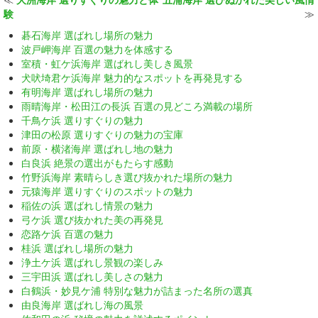
験
≫
碁石海岸 選ばれし場所の魅力
波戸岬海岸 百選の魅力を体感する
室積・虹ケ浜海岸 選ばれし美しき風景
犬吠埼君ケ浜海岸 魅力的なスポットを再発見する
有明海岸 選ばれし場所の魅力
雨晴海岸・松田江の長浜 百選の見どころ満載の場所
千鳥ケ浜 選りすぐりの魅力
津田の松原 選りすぐりの魅力の宝庫
前原・横渚海岸 選ばれし地の魅力
白良浜 絶景の選出がもたらす感動
竹野浜海岸 素晴らしき選び抜かれた場所の魅力
元猿海岸 選りすぐりのスポットの魅力
稲佐の浜 選ばれし情景の魅力
弓ケ浜 選び抜かれた美の再発見
恋路ケ浜 百選の魅力
桂浜 選ばれし場所の魅力
浄土ケ浜 選ばれし景観の楽しみ
三宇田浜 選ばれし美しさの魅力
白鶴浜・妙見ケ浦 特別な魅力が詰まった名所の選真
由良海岸 選ばれし海の風景