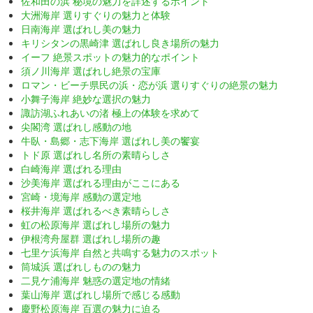
佐和田の浜 秘境の魅力を詳述するポイント
大洲海岸 選りすぐりの魅力と体験
日南海岸 選ばれし美の魅力
キリシタンの黒崎津 選ばれし良き場所の魅力
イーフ 絶景スポットの魅力的なポイント
須ノ川海岸 選ばれし絶景の宝庫
ロマン・ビーチ県民の浜・恋が浜 選りすぐりの絶景の魅力
小舞子海岸 絶妙な選択の魅力
諏訪湖ふれあいの渚 極上の体験を求めて
尖閣湾 選ばれし感動の地
牛臥・島郷・志下海岸 選ばれし美の饗宴
トド原 選ばれし名所の素晴らしさ
白崎海岸 選ばれる理由
沙美海岸 選ばれる理由がここにある
宮崎・境海岸 感動の選定地
桜井海岸 選ばれるべき素晴らしさ
虹の松原海岸 選ばれし場所の魅力
伊根湾舟屋群 選ばれし場所の趣
七里ケ浜海岸 自然と共鳴する魅力のスポット
筒城浜 選ばれしものの魅力
二見ケ浦海岸 魅惑の選定地の情緒
葉山海岸 選ばれし場所で感じる感動
慶野松原海岸 百選の魅力に迫る