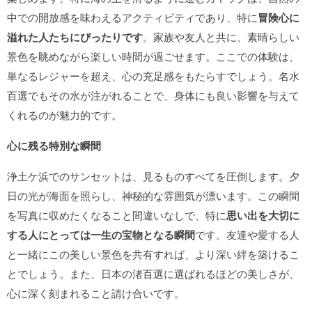
中での開放感を味わえるアクティビティであり、特に
冒険心に
溢れた人たちにぴったりです
。家族や友人と共に、素晴らしい
景色を眺めながら楽しい時間が過ごせます。ここでの体験は、
単なるレジャーを超え、心の充足感をもたらすでしょう。名水
百選でもその水が注がれることで、身体にも良い影響を与えて
くれるのが魅力的です。
心に残る特別な瞬間
浄土ケ浜でのサンセットは、見るものすべてを圧倒します。夕
日の光が海面を照らし、神秘的な雰囲気が漂います。この瞬間
を写真に収めたくなること間違いなしで、特に
思い出を大切に
する人にとっては一生の宝物となる瞬間
です。友達や愛する人
と一緒にこの美しい景色を共有すれば、より深い絆を築けるこ
とでしょう。また、日本の渚百選に選ばれるほどの美しさが、
心に深く刻まれること請け合いです。