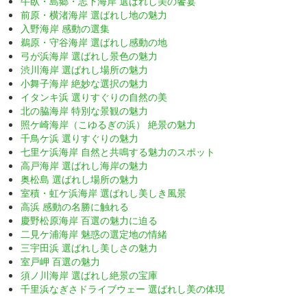
牛臥・島郷・志下海岸 選ばれし美の饗宴
前原・横渚海岸 選ばれし地の魅力
入野海岸 感動の選集
鵜原・守谷海岸 選ばれし感動の地
弓が浜海岸 選ばれし景色の魅力
渋川海岸 選ばれし場所の魅力
小舞子海岸 絶妙な選択の魅力
イタンキ浜 選りすぐりの自然の美
北の脇海岸 特別な景観の魅力
照ケ崎海岸（こゆるぎの浜） 絶景の魅力
千鳥ケ浜 選りすぐりの魅力
七里ケ浜海岸 自然と共鳴する魅力のスポット
高戸海岸 選ばれし海岸の魅力
奥松島 選ばれし場所の魅力
室積・虹ケ浜海岸 選ばれし美しき風景
高浜 感動の名勝に触れる
慶野松原海岸 百選の魅力に迫る
二見ケ浦海岸 魅惑の選定地の情緒
三宇田浜 選ばれし美しさの魅力
室戸岬 百選の魅力
須ノ川海岸 選ばれし絶景の宝庫
千里浜なぎさドライブウェー 選ばれし美の体現