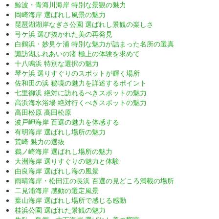
鯨波・青海川海岸 特別な景観の魅力
岡崎海岸 選ばれし風景の魅力
琵琶湖湖岸なぎさ公園 選ばれし景観の楽しさ
弓ケ浜 選び抜かれた美の再発見
白鶴浜・妙見ケ浦 特別な魅力が詰まった名所の選真
諏訪湖ふれあいの渚 極上の体験を求めて
十八鳴浜 特別な選択の魅力
琴ケ浜 選りすぐりのスポットが輝く場所
佐和田の浜 秘境の魅力を詳述するポイント
七里御浜 絶対に訪れるべきスポットの魅力
高浜海水浴場 絶対行くべきスポットの魅力
高田松原 高田松原
波戸岬海岸 百選の魅力を体感する
有明海岸 選ばれし場所の魅力
荒崎 魅力の選抜
鵜ノ崎海岸 選ばれし場所の魅力
大洲海岸 選りすぐりの魅力と体験
由良海岸 選ばれし海の風景
雨晴海岸・松田江の長浜 百選の見どころ満載の場所
二見浦海岸 感動の選定風景
葉山海岸 選ばれし場所で感じる感動
桂浜公園 選ばれた景観の魅力