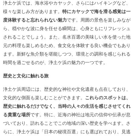
浄土ケ浜では、海水浴やカヤック、さらにはハイキングなど、
様々な楽しみ方があります。
特にカヤックで海を滑る感覚は一
度体験すると忘れられない魅力
です。周囲の景色を楽しみなが
ら、穏やかな波に身を任せる瞬間は、心身ともにリフレッシュ
されることでしょう。また、名水百選の美味しい水を使った地
元の料理も楽しめるため、食文化を体験する良い機会でもあり
ます。新鮮な魚介類を堪能しつつ、環境との調和を感じられる
時間を過ごせるのが、浄土ケ浜の魅力の一つです。
歴史と文化に触れる旅
浄土ケ浜周辺には、歴史的な神社や文化遺産も点在しており、
文化的な側面も楽しむことができます。
これらのスポットは、
歴史に触れるだけでなく、当時の人々の生活を感じさせてくれ
る貴重な場所
です。特に、近海の神社は地元の信仰や伝承が息
づいており、訪れることでこの地域の深い歴史を学べます。さ
らに、浄土ケ浜は「日本の秘境百選」にも選ばれており、見逃