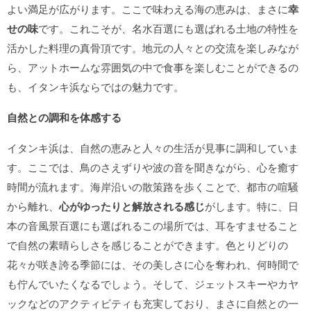
よい満足が広がります。ここで味わえる海の恵みは、まさに
幸
せの味
です。これこそが、名水百選にも選ばれる土地の特性を
活かした料理の真骨頂です。地元の人々との交流を楽しみなが
ら、アットホームな雰囲気の中で食事を楽しむことができるの
も、イタンキ浜ならではの魅力です。
自然との調和を体感する
イタンキ浜は、自然の恵みと人々の生活が見事に調和していま
す。ここでは、鳥のさえずりや波の音を聞きながら、心を癒す
時間が流れます。海岸沿いの散策路を歩くことで、都市の喧騒
から離れ、
心がゆったりと解放される感じ
がします。特に、日
本の音風景百選にも選ばれるこの場所では、耳をすませること
で自然の素晴らしさを感じることができます。色とりどりの
花々が咲き誇る季節には、その美しさに心を奪われ、何時間で
も佇んでいたくなるでしょう。そして、ジェットスキーやカヤ
ックなどのアクティビティも充実しており、まさに自然との一