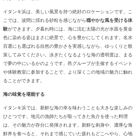
イタンキ浜は、美しい風景を持つ絶好のロケーションです。こ
こでは、波間に揺れる砂粒を感じながら
穏やかな風を受ける体
験
ができます。夕暮れ時には、海に沈む太陽の光が水面を黄金
色に染める姿はまさに絶景で、心を豊かにしてくれます。名水
百選にも選ばれる自然の豊かさを実感しながら、ゆっくりと散
策してみてください。泳ぎたくなるような海の透明度は、まる
で夢の中にいるかのようです。邑グループが主催するイベント
や体験教室に参加することで、より深くこの地域の魅力に触れ
ることができます。
海の味覚を堪能する
イタンキ浜では、新鮮な海の幸を味わうことも大きな楽しみの
ひとつです。地元の漁師たちが取ってきた魚介を使った料理
は、その魅力が存分に発揮されます。新鮮な刺身や、濃厚な海
鮮丼を食べると、それまで感じていた疲れもどこへやら、心地