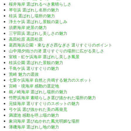
桜井海岸 選ばれるべき素晴らしさ
琴引浜 選ばれし名所の魅力
桂浜 選ばれし場所の魅力
浄土ケ浜 選ばれし景観の楽しみ
須磨海岸 絶景の魅力
三宇田浜 選ばれし美しさの魅力
高田松原 高田松原
葛西海浜公園・東なぎさ西なぎさ 選りすぐりのポイント
山中湖夕焼けの渚 選りすぐりの場所に広がる美しさ
室積・虹ケ浜海岸 選ばれし美しき風景
桂浜公園 選ばれた景観の魅力
千鳥ケ浜 選りすぐりの魅力
荒崎 魅力の選抜
七里ケ浜海岸 自然と共鳴する魅力のスポット
宮崎・境海岸 感動の選定地
鵜ノ崎海岸 選ばれし場所の魅力
竹野浜海岸 素晴らしき選び抜かれた場所の魅力
元猿海岸 選りすぐりのスポットの魅力
弓ケ浜 選び抜かれた美の再発見
満濃池 感動を呼ぶ場の魅力
象潟海岸 選びぬかれた風光明媚な場所
薄磯海岸 選ばれし地の魅力