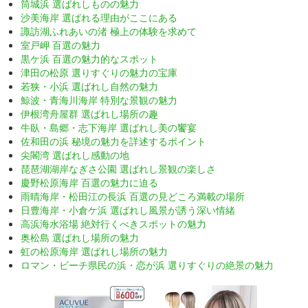
筒城浜 選ばれしものの魅力
沙美海岸 選ばれる理由がここにある
諏訪湖ふれあいの渚 極上の体験を求めて
室戸岬 百選の魅力
黒ケ浜 百選の魅力的なスポット
津田の松原 選りすぐりの魅力の宝庫
若狭・小浜 選ばれし自然の魅力
鯨波・青海川海岸 特別な景観の魅力
伊根湾舟屋群 選ばれし場所の趣
牛臥・島郷・志下海岸 選ばれし美の饗宴
佐和田の浜 秘境の魅力を詳述するポイント
尖閣湾 選ばれし感動の地
琵琶湖湖岸なぎさ公園 選ばれし景観の楽しさ
慶野松原海岸 百選の魅力に迫る
雨晴海岸・松田江の長浜 百選の見どころ満載の場所
日豊海岸・小倉ケ浜 選ばれし風景が誘う深い情緒
高浜海水浴場 絶対行くべきスポットの魅力
奥松島 選ばれし場所の魅力
虹の松原海岸 選ばれし場所の魅力
ロマン・ビーチ県民の浜・恋が浜 選りすぐりの絶景の魅力