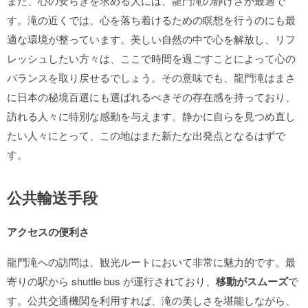
また、心の安らぎを求める人には、龍門滝の静けさが最適で
す。滝の近くでは、心を落ち着けるための瞑想を行うのにも最
適な環境が整っています。美しい自然の中で心を解放し、リフ
レッシュしたい方々は、ここで時間を過ごすことによって心の
バランスを取り戻せるでしょう。その意味でも、龍門滝はまさ
に日本の秘境百選にも選ばれるべきその存在感を持っており、
訪れる人々に特別な感動を与えます。静かに自らを見つめ直し
たい人々にとって、この地はまた新たな出発点となるはずで
す。
公共輸送手段
アクセスの便利さ
龍門滝への訪問は、観光ルートにおいて非常に魅力的です。最
寄りの駅から shuttle bus が運行されており、
移動がスムーズ
で
す。公共交通機関を利用すれば、滝の美しさを堪能しながら、