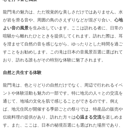
龍門滝の魅力は、ただ視覚的な美しさだけではありません。水
が岩を滑る音や、周囲の鳥のさえずりなどが混ざり合い、
心地
よい音の風景
を生み出しています。ここは訪れる者に、日常の
喧騒から離れたひとときを提供してくれます。訪れた際は、耳
を澄ませて自然の音を感じながら、ゆったりとした時間を過ご
すことをお勧めします。この滝は日本の音風景百選に選ばれて
おり、訪れる誰もがその特別な体験に魅了されます。
自然と共生する体験
龍門滝は、色とりどりの自然だけでなく、周辺で行われるイベ
ントや体験活動も魅力の一部です。特に地元の人々との交流を
通じて、地域の文化を肌で感じることができるのです。例え
ば、地元住民が開催する季節ごとの祭りでは、特産品の販売や
伝統料理の提供があり、訪れた方々は
心温まる交流
を楽しめま
す。また、ここは、日本の秘境百選にも選ばれた場所であり、