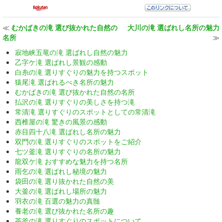
≪
むかばきの滝 選び抜かれた自然の
大川の滝 選ばれし名所の魅力
名所
≫
寂地峡五竜の滝 選ばれし自然の魅力
乙字ケ滝 選ばれし景観の感動
白糸の滝 選りすぐりの魅力を持つスポット
猿尾滝 選ばれるべき名所の魅力
むかばきの滝 選び抜かれた自然の名所
払沢の滝 選りすぐりの美しさを持つ滝
常清滝 選りすぐりのスポットとしての常清滝
西椎屋の滝 驚きの風景の感動
赤目四十八滝 選ばれし名所の魅力
双門の滝 選りすぐりのスポットをご紹介
七ツ釜滝 選りすぐりの名所の魅力
龍双ケ滝 おすすめな魅力を持つ名所
雨乞の滝 選ばれし秘境の魅力
袋田の滝 選り抜かれた自然の美
大釜の滝 選ばれし場所の魅力
羽衣の滝 百選の魅力の真髄
養老の滝 選び抜かれた名所の趣
茶釜の滝 選りすぐりのスポットについて