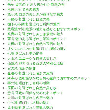
飛竜 賀老の滝 選り抜かれた自然の美
秋保大滝 名所の魅力
姥ケ滝 自然の美しさが織りなす魅力
不動の滝 選ばれし自然の美
棚下の不動滝 選ばれし瞬間の魅力
数鹿流ケ滝 絶景の魅力を感じるおすすめスポット
観音の滝 選ばれし美しき景観の魅力
雨滝 魅力ある選ばれし景観のポイント
大樽の滝 選ばれし自然の宝石の魅力
オシンコシンの滝 選ばれし場所の魅力
七滝 選ばれし美の絶景
大山滝 ユニークな自然の美しさ
仙娥滝 魅力溢れる百選の特別な場所
安の滝 名所の情趣
金引の滝 選ばれし名所の風情
阿寺の七滝 艶やかな自然の宝庫でおすすめのスポット
轟の滝 選ばれし名所の感動
原尻の滝 選ばれし自然の美しさ
惣滝 選定の価値を秘めた名スポット
大川の滝 選ばれし名所の魅力
中の滝 選ばれし名所の魅力
原不動滝 選ばれし景観の魅力