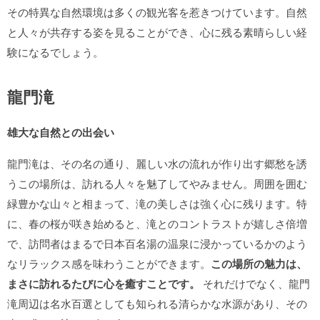
その特異な自然環境は多くの観光客を惹きつけています。自然
と人々が共存する姿を見ることができ、心に残る素晴らしい経
験になるでしょう。
龍門滝
雄大な自然との出会い
龍門滝は、その名の通り、麗しい水の流れが作り出す郷愁を誘
うこの場所は、訪れる人々を魅了してやみません。周囲を囲む
緑豊かな山々と相まって、滝の美しさは強く心に残ります。特
に、春の桜が咲き始めると、滝とのコントラストが嬉しさ倍増
で、訪問者はまるで日本百名湯の温泉に浸かっているかのよう
なリラックス感を味わうことができます。
この場所の魅力は、
まさに訪れるたびに心を癒すことです。
それだけでなく、龍門
滝周辺は名水百選としても知られる清らかな水源があり、その