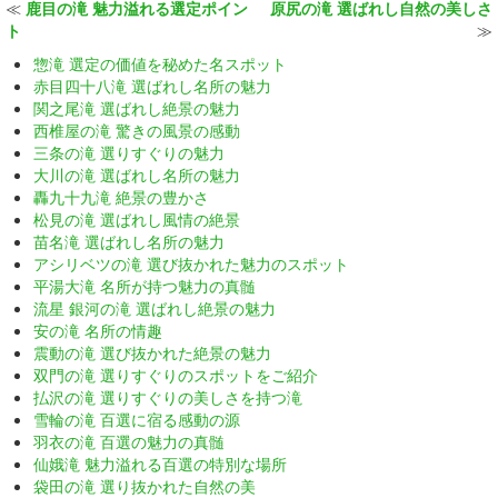
≪
鹿目の滝 魅力溢れる選定ポイン
原尻の滝 選ばれし自然の美しさ
ト
≫
惣滝 選定の価値を秘めた名スポット
赤目四十八滝 選ばれし名所の魅力
関之尾滝 選ばれし絶景の魅力
西椎屋の滝 驚きの風景の感動
三条の滝 選りすぐりの魅力
大川の滝 選ばれし名所の魅力
轟九十九滝 絶景の豊かさ
松見の滝 選ばれし風情の絶景
苗名滝 選ばれし名所の魅力
アシリベツの滝 選び抜かれた魅力のスポット
平湯大滝 名所が持つ魅力の真髄
流星 銀河の滝 選ばれし絶景の魅力
安の滝 名所の情趣
震動の滝 選び抜かれた絶景の魅力
双門の滝 選りすぐりのスポットをご紹介
払沢の滝 選りすぐりの美しさを持つ滝
雪輪の滝 百選に宿る感動の源
羽衣の滝 百選の魅力の真髄
仙娥滝 魅力溢れる百選の特別な場所
袋田の滝 選り抜かれた自然の美