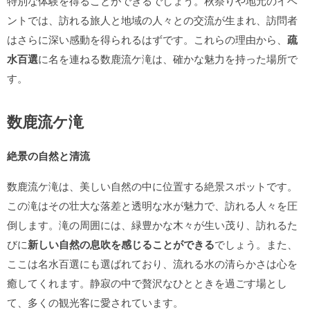
特別な体験を得ることができるでしょう。秋祭りや地元のイベ
ントでは、訪れる旅人と地域の人々との交流が生まれ、訪問者
はさらに深い感動を得られるはずです。これらの理由から、
疏
水百選
に名を連ねる数鹿流ケ滝は、確かな魅力を持った場所で
す。
数鹿流ケ滝
絶景の自然と清流
数鹿流ケ滝は、美しい自然の中に位置する絶景スポットです。
この滝はその壮大な落差と透明な水が魅力で、訪れる人々を圧
倒します。滝の周囲には、緑豊かな木々が生い茂り、訪れるた
びに
新しい自然の息吹を感じることができる
でしょう。また、
ここは名水百選にも選ばれており、流れる水の清らかさは心を
癒してくれます。静寂の中で贅沢なひとときを過ごす場とし
て、多くの観光客に愛されています。