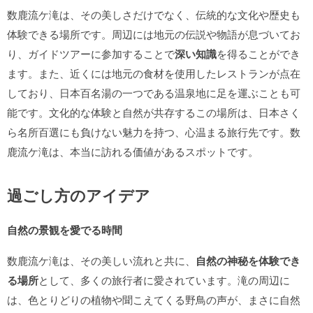
数鹿流ケ滝は、その美しさだけでなく、伝統的な文化や歴史も
体験できる場所です。周辺には地元の伝説や物語が息づいてお
り、ガイドツアーに参加することで
深い知識
を得ることができ
ます。また、近くには地元の食材を使用したレストランが点在
しており、日本百名湯の一つである温泉地に足を運ぶことも可
能です。文化的な体験と自然が共存するこの場所は、日本さく
ら名所百選にも負けない魅力を持つ、心温まる旅行先です。数
鹿流ケ滝は、本当に訪れる価値があるスポットです。
過ごし方のアイデア
自然の景観を愛でる時間
数鹿流ケ滝は、その美しい流れと共に、
自然の神秘を体験でき
る場所
として、多くの旅行者に愛されています。滝の周辺に
は、色とりどりの植物や聞こえてくる野鳥の声が、まさに自然