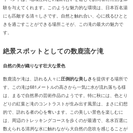
験を与えてくれます。このような魅力的な環境は、日本百名湯
にも匹敵する清々しさです。自然と触れ合い、心に残るひとと
きを過ごすことができる場所こそが、この滝の最大の魅力で
す。
絶景スポットとしての数鹿流ケ滝
自然の美が織りなす壮大な景色
数鹿流ケ滝は、訪れる人々に
圧倒的な美しさ
を提供する場所で
す。この滝は681メートルの高さから一気に水が流れ落ちる様
は、まるで自然界の芸術作品のようです。特に秋には、色とり
どりの紅葉と滝のコントラストが生み出す風景は、まさに幻想
的で、訪れる者の心を奪います。この美しい景色を楽しむに
は、周辺のトレッキングコースを歩くのが最適で、名水百選に
数えられる清冽な水に触れながら大自然の息吹を感じることが