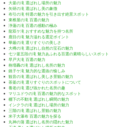
大釜の滝 選ばれし場所の魅力
矢研の滝 選ばれし美の象徴
布引の滝 特選の魅力を引き出す絶景スポット
東椎屋の滝 百選の魅力
浄蓮の滝 百選の感動の極み
龍双ケ滝 おすすめな魅力を持つ名所
鹿目の滝 魅力溢れる選定ポイント
華厳の滝 選りすぐりの美しさ
大樽の滝 選ばれし自然の宝石の魅力
七ツ釜五段の滝 魅力あふれる百選の素晴らしいスポット
早戸大滝 百選の魅力
栴壇轟の滝 選ばれし名所の魅力
銚子ケ滝 魅力的な選抜の愉しみ
観音の滝 選ばれし美しき景観の魅力
茶釜の滝 選りすぐりのスポットについて
養老の滝 選び抜かれた名所の趣
マリユドウの滝 百選の魅力的なスポット
棚下の不動滝 選ばれし瞬間の魅力
インクラの滝 選ばれし場所の魅力
三階の滝 選ばれし景観の魅力
米子大瀑布 百選の魅力を探る
丸神の蒲 選ばれし名所の隠れた魅力