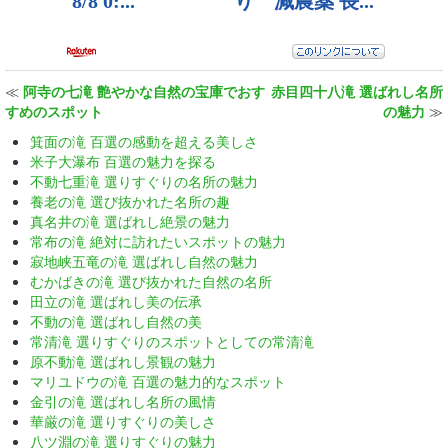
≪
阿寺の七滝 艶やかな自然の宝庫でおす
赤目四十八滝 選ばれし名所
すめのスポット
の魅力
≫
箕面の滝 百選の感動を超える美しさ
米子大瀑布 百選の魅力を探る
不動七重滝 選りすぐりの名所の魅力
養老の滝 選び抜かれた名所の趣
真名井の滝 選ばれし絶景の魅力
常布の滝 絶対に訪れたいスポットの魅力
寂地峡五竜の滝 選ばれし自然の魅力
むかばきの滝 選び抜かれた自然の名所
田立の滝 選ばれし美の伝承
不動の滝 選ばれし自然の美
常清滝 選りすぐりのスポットとしての常清滝
原不動滝 選ばれし景観の魅力
マリユドウの滝 百選の魅力的なスポット
金引の滝 選ばれし名所の風情
華厳の滝 選りすぐりの美しさ
八ツ淵の滝 選りすぐりの魅力