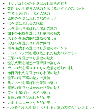
オシンコシンの滝 選ばれし場所の魅力
数鹿流ケ滝 絶景の魅力を感じるおすすめスポット
苗名滝 選ばれし名所の魅力
原尻の滝 選ばれし自然の美しさ
七滝 選ばれし美の絶景
天滝 美しき選ばれた場所の魅力
棚下の不動滝 選ばれし瞬間の魅力
銚子ケ滝 魅力的な選抜の愉しみ
矢研の滝 選ばれし美の象徴
雨滝 魅力ある選ばれし景観のポイント
アシリベツの滝 選び抜かれた魅力のスポット
三階の滝 選ばれし景観の魅力
龍頭八重滝 魅惑の選択肢の楽しみ
滑川の大滝 選りすぐりの絶景と感動の体験
赤目四十八滝 選ばれし名所の魅力
龍王の滝 百選の魅力の真髄
桑ノ木の滝 選ばれた景観の魅力
震動の滝 選び抜かれた絶景の魅力
笹の滝 選ばれし名所の魅力
吹割の滝 選ばれし自然の美
大山滝 ユニークな自然の美しさ
七ツ釜五段の滝 魅力あふれる百選の素晴らしいスポット