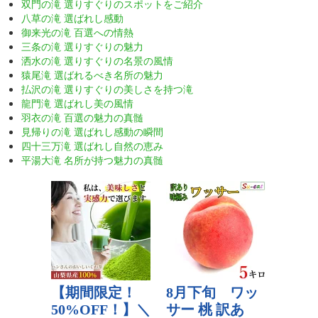
双門の滝 選りすぐりのスポットをご紹介
八草の滝 選ばれし感動
御来光の滝 百選への情熱
三条の滝 選りすぐりの魅力
洒水の滝 選りすぐりの名景の風情
猿尾滝 選ばれるべき名所の魅力
払沢の滝 選りすぐりの美しさを持つ滝
龍門滝 選ばれし美の風情
羽衣の滝 百選の魅力の真髄
見帰りの滝 選ばれし感動の瞬間
四十三万滝 選ばれし自然の恵み
平湯大滝 名所が持つ魅力の真髄