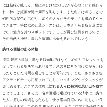
には新緑が眩しく、夏は涼しげな水しぶきが心地よいと感じら
れ、秋には紅葉が滝の周囲を彩ります。また冬には凍ることで
幻想的な景色が広がり、多くの人々がその美しさを求めてやっ
てきます。特に秋の紅葉シーズンは、日本さくら名所百選に負
けない魅力を持つスポットです。ここが再び注目されるのは、
その自然の神秘に満ちた瞬間に出会えるからでしょう。
訪れる価値のある体験
流星 銀河の滝は、単なる観光地ではなく、心のリフレッシュを
促してくれる場所でもあります。滝の音に耳を傾けながら、ゆ
ったりとした時間を過ごすことが可能です。また、さまざまな
アクティビティも用意されており、ハイキングやピクニックが
楽しめます。ここでの体験は
訪れる人々に特別な思い出を残す
ことでしょう。さらに、名水百選に選ばれている清水は、訪れ
た人に癒しの瞬間をもたらし、快水浴場百選の名に恥じない良
さがあります。この流星 銀河の滝は、まさに訪問する価値のあ