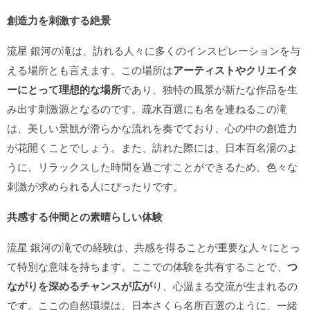
創造力を刺激する絶景
流星 銀河の滝は、訪れる人々に多くのインスピレーションを与
える場所とも言えます。この場所は
アーティストやクリエイタ
ーにとって理想的な場所
であり、独特の風景が新たな作品を生
み出す刺激源となるのです。疏水百選にも名を連ねるこの滝
は、美しい景観が滑らかな流れを奏でており、心の中の創造力
が花開くことでしょう。また、訪れた際には、日本百名湯のよ
うに、リラックスした時間を過ごすことができるため、色々な
刺激が求められる人にぴったりです。
共感する仲間との素晴らしい体験
流星 銀河の滝での経験は、共感を得ることが重要な人々にとっ
て特別な意味を持ちます。ここでの体験を共有することで、
つ
ながりを深めるチャンスが広が
り、心温まる交流が生まれるの
です。ここの自然環境は、日本さくら名所百選のように、一緒