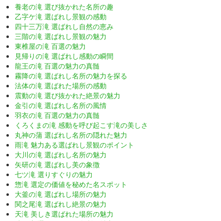
養老の滝 選び抜かれた名所の趣
乙字ケ滝 選ばれし景観の感動
四十三万滝 選ばれし自然の恵み
三階の滝 選ばれし景観の魅力
東椎屋の滝 百選の魅力
見帰りの滝 選ばれし感動の瞬間
龍王の滝 百選の魅力の真髄
霧降の滝 選ばれし名所の魅力を探る
法体の滝 選ばれた場所の感動
震動の滝 選び抜かれた絶景の魅力
金引の滝 選ばれし名所の風情
羽衣の滝 百選の魅力の真髄
くろくまの滝 感動を呼び起こす滝の美しさ
丸神の蒲 選ばれし名所の隠れた魅力
雨滝 魅力ある選ばれし景観のポイント
大川の滝 選ばれし名所の魅力
矢研の滝 選ばれし美の象徴
七ツ滝 選りすぐりの魅力
惣滝 選定の価値を秘めた名スポット
大釜の滝 選ばれし場所の魅力
関之尾滝 選ばれし絶景の魅力
天滝 美しき選ばれた場所の魅力