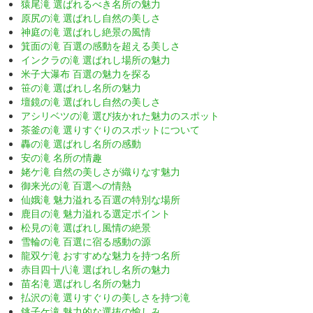
猿尾滝 選ばれるべき名所の魅力
原尻の滝 選ばれし自然の美しさ
神庭の滝 選ばれし絶景の風情
箕面の滝 百選の感動を超える美しさ
インクラの滝 選ばれし場所の魅力
米子大瀑布 百選の魅力を探る
笹の滝 選ばれし名所の魅力
壇鏡の滝 選ばれし自然の美しさ
アシリベツの滝 選び抜かれた魅力のスポット
茶釜の滝 選りすぐりのスポットについて
轟の滝 選ばれし名所の感動
安の滝 名所の情趣
姥ケ滝 自然の美しさが織りなす魅力
御来光の滝 百選への情熱
仙娥滝 魅力溢れる百選の特別な場所
鹿目の滝 魅力溢れる選定ポイント
松見の滝 選ばれし風情の絶景
雪輪の滝 百選に宿る感動の源
龍双ケ滝 おすすめな魅力を持つ名所
赤目四十八滝 選ばれし名所の魅力
苗名滝 選ばれし名所の魅力
払沢の滝 選りすぐりの美しさを持つ滝
銚子ケ滝 魅力的な選抜の愉しみ