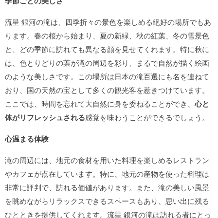
季節ごとの美しさ
流星 銀河の滝は、四季折々の景色を楽しめる絶好の場所でもあ
ります。春の桜から始まり、夏の新緑、秋の紅葉、冬の雪景色
と、どの季節に訪れても異なる顔を見せてくれます。特に秋に
は、色とりどりの葉が滝の周辺を彩り、まるで自然が描く絵画
のような美しさです。この場所は日本の滝百選にも名を連ねて
おり、国の天然の宝として多くの観光客を惹きつけています。
ここでは、時間を忘れて大自然に身を委ねることができ、
心と
体がリフレッシュされる
感覚を味わうことができるでしょう。
心温まる体験
滝の周辺には、地元の食材を用いた料理を楽しめるレストラン
やカフェが点在しています。特に、地元の産物を使った料理は
非常に評判で、訪れる価値があります。また、滝の美しい風景
を眺めながらリラックスできるスペースもあり、思い出に残る
ひとときを提供してくれます。流星 銀河の滝は訪れる者にとっ