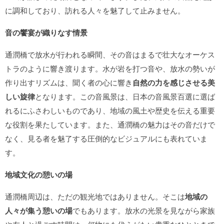
に調和しており、訪れる人々を魅了して止みません。
音の饗宴が織りなす情景
通潤橋で放水が行われる瞬間、その音はまるで壮大なオーケス
トラのように響き渡ります。水が岩を打つ音や、放水の勢いが
作り出すリズムは、聞く者の心に響き
自然の力を感じさせる美
しい旋律
となります。この音風景は、日本の音風景百選に選ば
れるにふさわしいものであり、地域の風土や歴史を伝える重要
な役割を果たしています。また、通潤橋の魅力はその音だけで
なく、見る者を魅了する圧倒的なビジュアルにも表れていま
す。
地域文化の憩いの場
通潤橋周辺は、ただの観光地ではありません。そこは
地域の
人々が集う憩いの場
でもあります。放水の光景を見ながら家族