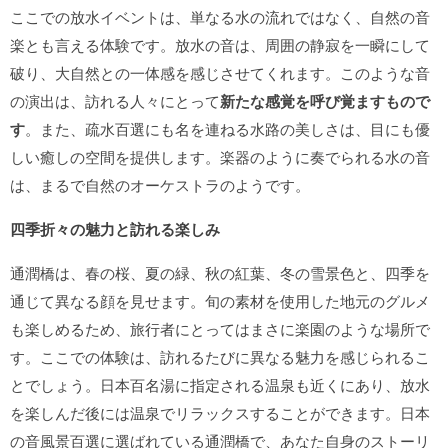
ここでの放水イベントは、単なる水の流れではなく、自然の音
楽とも言える体験です。放水の音は、周囲の静寂を一瞬にして
破り、大自然との一体感を感じさせてくれます。このような音
の演出は、訪れる人々にとって
新たな感覚を呼び覚ますもので
す
。また、疏水百選にも名を連ねる水路の美しさは、目にも優
しい癒しの空間を提供します。楽器のように奏でられる水の音
は、まるで自然のオーケストラのようです。
四季折々の魅力と訪れる楽しみ
通潤橋は、春の桜、夏の緑、秋の紅葉、冬の雪景色と、四季を
通じて異なる顔を見せます。旬の素材を使用した地元のグルメ
も楽しめるため、旅行者にとってはまさに楽園のような場所で
す。ここでの体験は、訪れるたびに異なる魅力を感じられるこ
とでしょう。日本百名湯に指定される温泉も近くにあり、放水
を楽しんだ後には温泉でリラックスすることができます。日本
の音風景百選に選ばれている通潤橋で、あなた自身のストーリ