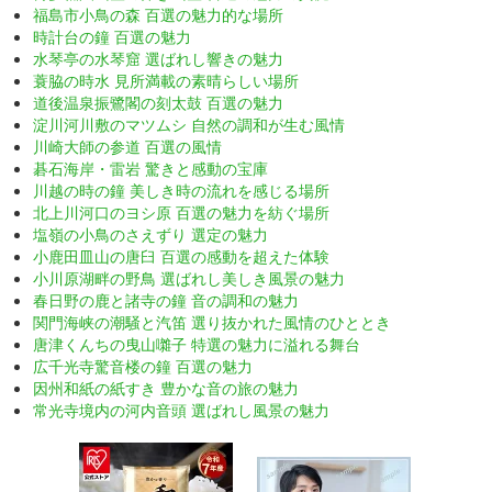
福島市小鳥の森 百選の魅力的な場所
時計台の鐘 百選の魅力
水琴亭の水琴窟 選ばれし響きの魅力
蓑脇の時水 見所満載の素晴らしい場所
道後温泉振鷺閣の刻太鼓 百選の魅力
淀川河川敷のマツムシ 自然の調和が生む風情
川崎大師の参道 百選の風情
碁石海岸・雷岩 驚きと感動の宝庫
川越の時の鐘 美しき時の流れを感じる場所
北上川河口のヨシ原 百選の魅力を紡ぐ場所
塩嶺の小鳥のさえずり 選定の魅力
小鹿田皿山の唐臼 百選の感動を超えた体験
小川原湖畔の野鳥 選ばれし美しき風景の魅力
春日野の鹿と諸寺の鐘 音の調和の魅力
関門海峡の潮騒と汽笛 選り抜かれた風情のひととき
唐津くんちの曳山囃子 特選の魅力に溢れる舞台
広千光寺驚音楼の鐘 百選の魅力
因州和紙の紙すき 豊かな音の旅の魅力
常光寺境内の河内音頭 選ばれし風景の魅力