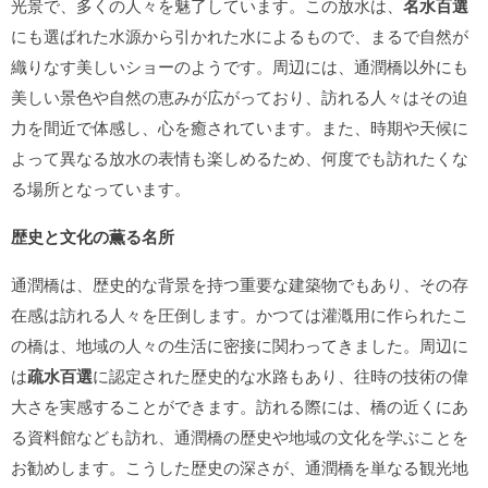
光景で、多くの人々を魅了しています。この放水は、
名水百選
にも選ばれた水源から引かれた水によるもので、まるで自然が
織りなす美しいショーのようです。周辺には、通潤橋以外にも
美しい景色や自然の恵みが広がっており、訪れる人々はその迫
力を間近で体感し、心を癒されています。また、時期や天候に
よって異なる放水の表情も楽しめるため、何度でも訪れたくな
る場所となっています。
歴史と文化の薫る名所
通潤橋は、歴史的な背景を持つ重要な建築物でもあり、その存
在感は訪れる人々を圧倒します。かつては灌漑用に作られたこ
の橋は、地域の人々の生活に密接に関わってきました。周辺に
は
疏水百選
に認定された歴史的な水路もあり、往時の技術の偉
大さを実感することができます。訪れる際には、橋の近くにあ
る資料館なども訪れ、通潤橋の歴史や地域の文化を学ぶことを
お勧めします。こうした歴史の深さが、通潤橋を単なる観光地