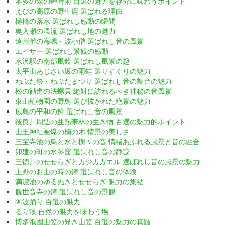
本多の森の蝉時雨 百選の魅力を存分に味わうポイント
えびの高原の野生鹿 選ばれる理由
樋橋の落水 選ばれし感動の瞬間
奥入瀬の渓流 選ばれし地の魅力
遠州灘の海鳴・波小僧 選ばれし音の風景
エイサー 選ばれし景観の感動
水沢駅の南部風鈴 選ばれし風景の趣
太平山あじさい坂の雨蛙 選りすぐりの魅力
ねぶた祭・ねぷたまつり 選ばれし音の舞台の魅力
松の勧進の法螺貝 絶対に訪れるべき神秘の音風景
東山植物園の野鳥 選び抜かれた絶景の魅力
広島の平和の鐘 選ばれし音の風景
後良川周辺の亜熱帯林の生き物 百選の魅力的ポイント
山王神社被爆の楠の木 情景の美しさ
三宝寺池の鳥と水と樹々の音 情緒あふれる風景と音の融合
卯建の町の水琴窟 選ばれし音の静寂
三徳川のせせらぎとカジカガエル 選ばれし音の風景の魅力
上野のお山の時の鐘 選ばれし音の体験
満濃池のゆるぬきとせせらぎ 魅力の集結
観世音寺の鐘 選ばれし音の景観
阿波踊り 百選の魅力
るり渓 自然の魅力を味わう場
博多祗園山笠の舁き山笠 百選の魅力の真髄