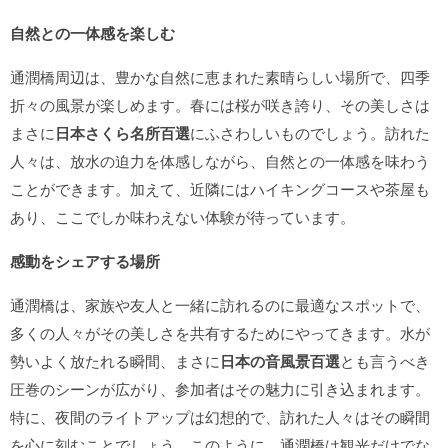
自然との一体感を楽しむ
通潤橋周辺は、豊かな自然に恵まれた素晴らしい場所で、四季
折々の風景が楽しめます。春には桜が咲き誇り、その美しさは
まさに
日本さくら名所百選
にふさわしいものでしょう。訪れた
人々は、放水の迫力を体感しながら、自然との一体感を味わう
ことができます。加えて、近隣にはハイキングコースや茶屋も
あり、ここでしか味わえない体験が待っています。
感動をシェアする場所
通潤橋は、家族や友人と一緒に訪れるのに最適なスポットで、
多くの人々がその美しさを共有するためにやってきます。水が
勢いよく放たれる瞬間、まさに
日本の音風景百選
とも言うべき
圧巻のシーンが広がり、参加者はその魅力に引き込まれます。
特に、夜間のライトアップは幻想的で、訪れた人々はその瞬間
を心に刻むことでしょう。このように、通潤橋は観光だけでな