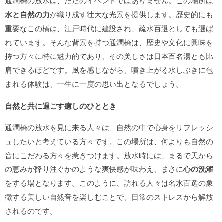
通潤橋の放水は、ただのイベントではありません。この場所は
水と自然の力
が織り成す壮大な光景を提供します。歴史的にも
重要なこの橋は、江戸時代に建設され、疏水百選としても選ば
れています。そんな背景を持つ通潤橋は、歴史や文化に興味を
持つ方々に特に魅力的であり、その美しさは日本百名湯とも比
肩できるほどです。風を感じながら、噴き上がる水しぶきに包
まれる体験は、一生に一度の思い出となるでしょう。
自然と共に過ごす癒しのひととき
通潤橋の放水を見に来る人々は、自然の中で心身をリフレッシ
ュしたいと考えている方々です。この場所は、何よりも自然の
音にこだわる方々を惹きつけます。放水時には、まるで天から
の恵みが降り注ぐかのような爽快感が味わえ、まさに
心の洗濯
をする場となります。このように、訪れる人々は名水百選の象
徴する美しい自然音を楽しむことで、日常のストレスから解放
されるのです。