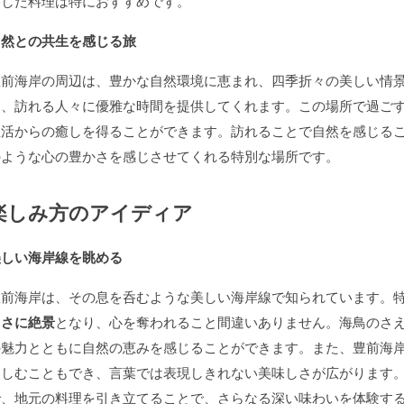
用した料理は特におすすめです。
自然との共生を感じる旅
豊前海岸の周辺は、豊かな自然環境に恵まれ、四季折々の美しい情
り、訪れる人々に優雅な時間を提供してくれます。この場所で過ご
生活からの癒しを得ることができます。訪れることで自然を感じる
のような心の豊かさを感じさせてくれる特別な場所です。
楽しみ方のアイディア
美しい海岸線を眺める
豊前海岸は、その息を呑むような美しい海岸線で知られています。
まさに絶景
となり、心を奪われること間違いありません。海鳥のさ
の魅力とともに自然の恵みを感じることができます。また、豊前海
楽しむこともでき、言葉では表現しきれない美味しさが広がります
で、地元の料理を引き立てることで、さらなる深い味わいを体験す