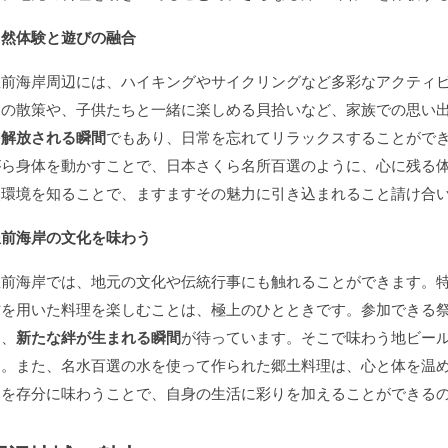
自然体験と遊びの融合
豊前海岸周辺には、ハイキングやサイクリングなど多彩なアクティ
らの散策や、子供たちと一緒に楽しめる貝拾いなど、家族での思い
を解放される瞬間
でもあり、日常を忘れてリラックスすることがで
がら身体を動かすことで、日本さくら名所百選のように、心に残る
然環境を知ることで、ますますその魅力に引き込まれること請け合
豊前海岸の文化を味わう
豊前海岸では、地元の文化や伝統行事にも触れることができます。
材を用いた料理を楽しむことは、極上のひとときです。参加できる
り、
新たな絆が生まれる瞬間
が待っています。そこで味わう地ビー
す。また、名水百選の水を使って作られた郷土料理は、心と体を温
力を存分に味わうことで、自身の生活に彩りを加えることができる