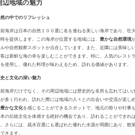
周辺地域の魅力
自然の中でのリフレッシュ
豊前海岸は日本の自然１００選に名を連ねる美しい海岸であり、壮
と時を提供します。この海岸が位置する地域には、
豊かな自然環境
イルや自然観察スポットが点在しています。また、近隣には美味し
光客は新鮮な海の幸を楽しむことができます。特に、人気のレスト
水を使用し、優れた料理が味わえるため、訪れる価値があります。
歴史と文化の深い魅力
豊前海岸だけでなく、その周辺地域には歴史的な名所も忘れてはい
トが多く行われ、訪れた際には地域の人々との出会いや交流が楽し
の豊かな文化
を感じることができるスポットで、地元の祭りや行事
日本の伝統文化を体感する絶好の機会であり、訪れることができれ
う。さらには、疏水百選にも選ばれた優れた水源が周囲にあり、散
もできます。