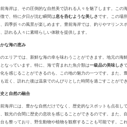
豊前海岸は、その圧倒的な自然美で訪れる人々を魅了します。この
特徴で、特に夕日が沈む瞬間は
息を呑むような美しさ
です。この場
り、四季折々の風景が楽しめます。豊前海岸では、釣りやマリンス
い、訪れる人々に素晴らしい体験を提供します。
豊かな海の恵み
このエリアでは、新鮮な海の幸を味わうことができます。地元の海
力となっています。特に、海で育まれた魚介類は
一級品の美味しさ
文化を感じることができるのも、この地の魅力の一つです。また、
にも近く、訪れた後は温泉でのんびりとした時間を過ごすことがで
歴史と自然の融合
豊前海岸には、豊かな自然だけでなく、歴史的なスポットも点在し
り、観光の合間に歴史の息吹を感じることができるのです。また、
望台も整っており、野生動物や植物を観察することも可能です。こ