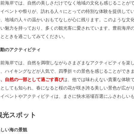
豊前海岸では、自然の美しさだけでなく地域の文化も感じることが
なイベントや祭りが、訪れる人々にとっての特別な体験を提供して
で、地域の人々の温かいおもてなしが心に残ります。このような文
しい魅力を持っており、多くの観光客に愛されています。豊前海岸
ひとときを過ごしてみてください。
感動のアクティビティ
豊前海岸では、自然を満喫しながらさまざまなアクティビティを楽
り、ハイキングなどが人気で、四季折々の景色を感じることができ
ら、自然の一部として過ごす喜び
は、他では味わえない貴重な体験
選としても知られ、春になると桜の花が咲き誇る美しい景色が広が
るイベントやアクティビティは、まさに快水浴場百選にふさわしい
観光スポット
美しい海の景観