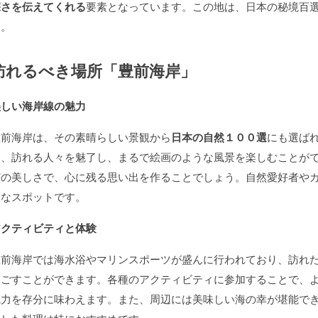
深さを伝えてくれる
要素となっています。この地は、日本の秘境百
す。
訪れるべき場所「豊前海岸」
美しい海岸線の魅力
豊前海岸は、その素晴らしい景観から
日本の自然１００選
にも選ば
は、訪れる人々を魅了し、まるで絵画のような風景を楽しむことが
どの美しさで、心に残る思い出を作ることでしょう。自然愛好者や
うなスポットです。
アクティビティと体験
豊前海岸では海水浴やマリンスポーツが盛んに行われており、訪れ
過ごすことができます。各種のアクティビティに参加することで、
魅力を存分に味わえます。また、周辺には美味しい海の幸が堪能で