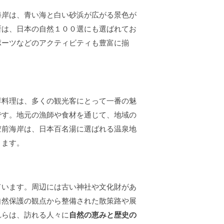
海岸は、青い海と白い砂浜が広がる景色が
所は、日本の自然１００選にも選ばれてお
ポーツなどのアクティビティも豊富に揃
鮮料理は、多くの観光客にとって一番の魅
です。地元の漁師や食材を通じて、地域の
豊前海岸は、日本百名湯に選ばれる温泉地
きます。
ています。周辺には古い神社や文化財があ
自然保護の観点から整備された散策路や展
れらは、訪れる人々に
自然の恵みと歴史の