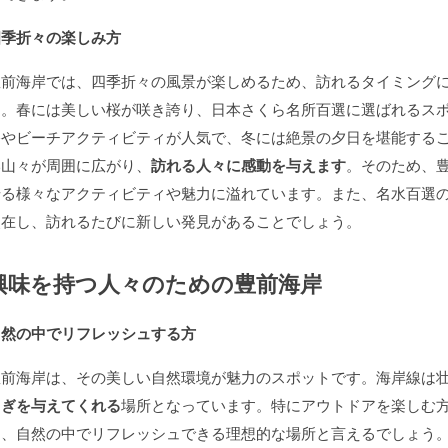
四季折々の楽しみ方
豊前海岸では、四季折々の風景が楽しめるため、訪れるタイミング
す。春には美しい桜が咲き誇り、日本さくら名所百選に選ばれるス
浴やビーチアクティビティが人気で、冬には絶景の夕日を堪能する
い山々が周囲に広がり、
訪れる人々に感動を与えます
。そのため、
せる様々なアクティビティや魅力に溢れています。また、名水百選
点在し、訪れるたびに新しい発見があることでしょう。
興味を持つ人々のための豊前海岸
自然の中でリフレッシュする方
豊前海岸は、その美しい自然環境が魅力のスポットです。海岸線は
らぎを与えてくれる
場所となっています。特にアウトドアを楽しむ
て、自然の中でリフレッシュできる理想的な場所と言えるでしょう