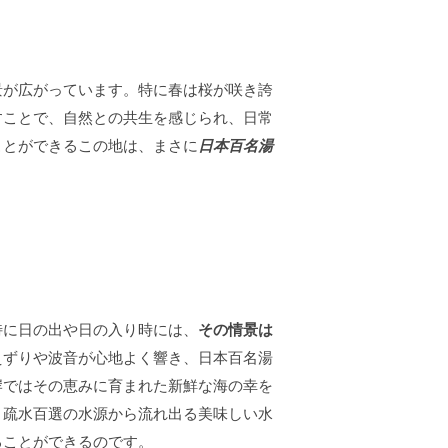
景が広がっています。特に春は桜が咲き誇
すことで、自然との共生を感じられ、日常
ことができるこの地は、まさに
日本百名湯
特に日の出や日の入り時には、
その情景は
えずりや波音が心地よく響き、日本百名湯
岸ではその恵みに育まれた新鮮な海の幸を
。疏水百選の水源から流れ出る美味しい水
ることができるのです。