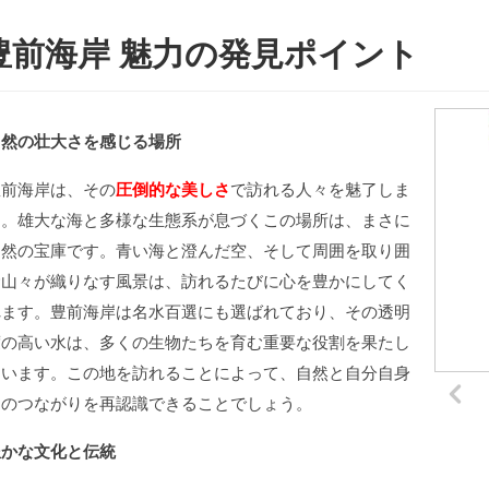
豊前海岸 魅力の発見ポイント
自然の壮大さを感じる場所
豊前海岸は、その
圧倒的な美しさ
で訪れる人々を魅了しま
す。雄大な海と多様な生態系が息づくこの場所は、まさに
自然の宝庫です。青い海と澄んだ空、そして周囲を取り囲
む山々が織りなす風景は、訪れるたびに心を豊かにしてく
れます。豊前海岸は名水百選にも選ばれており、その透明
度の高い水は、多くの生物たちを育む重要な役割を果たし
ています。この地を訪れることによって、自然と自分自身
とのつながりを再認識できることでしょう。
豊かな文化と伝統