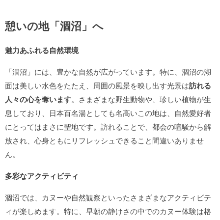
憩いの地「涸沼」へ
魅力あふれる自然環境
「涸沼」には、豊かな自然が広がっています。特に、涸沼の湖
面は美しい水色をたたえ、周囲の風景を映し出す光景は
訪れる
人々の心を奪います
。さまざまな野生動物や、珍しい植物が生
息しており、日本百名湯としても名高いこの地は、自然愛好者
にとってはまさに聖地です。訪れることで、都会の喧騒から解
放され、心身ともにリフレッシュできること間違いありませ
ん。
多彩なアクティビティ
涸沼では、カヌーや自然観察といったさまざまなアクティビテ
ィが楽しめます。特に、早朝の静けさの中でのカヌー体験は格