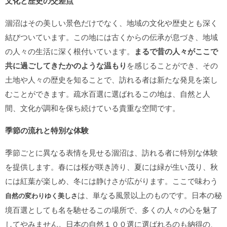
文化と歴史の交差点
涸沼はその美しい景色だけでなく、地域の文化や歴史とも深く
結びついています。この地には古くからの伝承が息づき、地域
の人々の生活に深く根付いています。
まるで昔の人々がここで
共に過ごしてきたかのような温もり
を感じることができ、その
土地や人々の歴史を知ることで、訪れる者は新たな発見を楽し
むことができます。疏水百選に選ばれるこの地は、自然と人
間、文化が調和を保ち続けている貴重な空間です。
季節の流れと特別な体験
季節ごとに異なる表情を見せる涸沼は、訪れる者に特別な体験
を提供します。春には桜が咲き誇り、夏には緑が生い茂り、秋
には紅葉が楽しめ、冬には静けさが広がります。ここで味わう
は、単なる風景以上のものです。日本の秘
自然の変わりゆく美しさ
境百選としても名を馳せるこの場所で、多くの人々の心を魅了
してやみません。日本の自然１００選に選ばれるのも納得の、