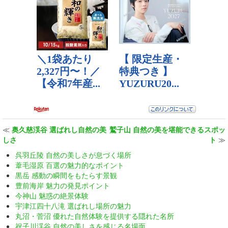
≪
奥久慈渓谷 選ばれし自然の美
鷲子山 自然の美を堪能できるスポッ
しさ
ト
≫
呉羽丘陵 自然の美しさが息づく場所
葦毛湿原 百選の魅力的なポイント
黒岳 感動の瞬間をもたらす景観
豊前海岸 魅力の発見ポイント
今神山 魅惑の絶景体験
宇津江四十八滝 選ばれし場所の魅力
丸沼・菅沼 優れた自然体験を提供する隠れた名所
祝子川渓谷 自然の美しさを感じる名場面