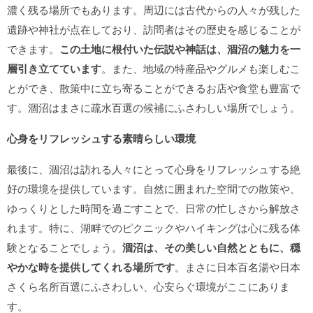
濃く残る場所でもあります。周辺には古代からの人々が残した
遺跡や神社が点在しており、訪問者はその歴史を感じることが
できます。
この土地に根付いた伝説や神話は、涸沼の魅力を一
層引き立てています
。また、地域の特産品やグルメも楽しむこ
とができ、散策中に立ち寄ることができるお店や食堂も豊富で
す。涸沼はまさに疏水百選の候補にふさわしい場所でしょう。
心身をリフレッシュする素晴らしい環境
最後に、涸沼は訪れる人々にとって心身をリフレッシュする絶
好の環境を提供しています。自然に囲まれた空間での散策や、
ゆっくりとした時間を過ごすことで、日常の忙しさから解放さ
れます。特に、湖畔でのピクニックやハイキングは心に残る体
験となることでしょう。
涸沼は、その美しい自然とともに、穏
やかな時を提供してくれる場所です
。まさに日本百名湯や日本
さくら名所百選にふさわしい、心安らぐ環境がここにありま
す。