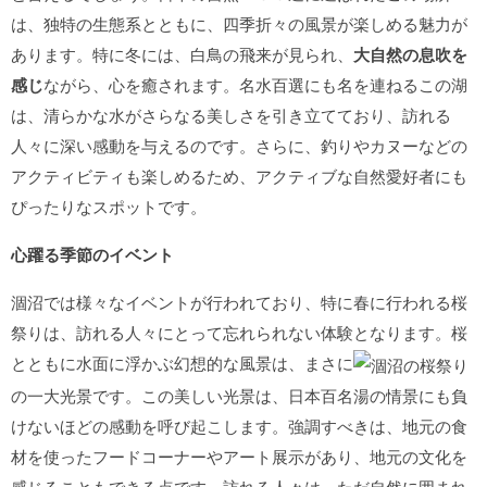
は、独特の生態系とともに、四季折々の風景が楽しめる魅力が
あります。特に冬には、白鳥の飛来が見られ、
大自然の息吹を
感じ
ながら、心を癒されます。名水百選にも名を連ねるこの湖
は、清らかな水がさらなる美しさを引き立てており、訪れる
人々に深い感動を与えるのです。さらに、釣りやカヌーなどの
アクティビティも楽しめるため、アクティブな自然愛好者にも
ぴったりなスポットです。
心躍る季節のイベント
涸沼では様々なイベントが行われており、特に春に行われる桜
祭りは、訪れる人々にとって忘れられない体験となります。桜
とともに水面に浮かぶ幻想的な風景は、まさに
の一大光景です。この美しい光景は、日本百名湯の情景にも負
けないほどの感動を呼び起こします。強調すべきは、地元の食
材を使ったフードコーナーやアート展示があり、地元の文化を
感じることもできる点です。訪れる人々は、ただ自然に囲まれ