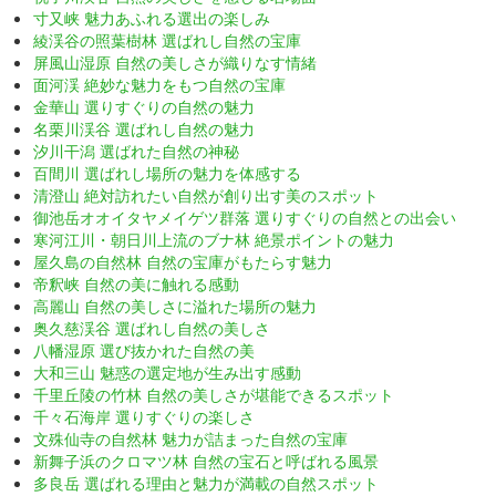
寸又峡 魅力あふれる選出の楽しみ
綾渓谷の照葉樹林 選ばれし自然の宝庫
屏風山湿原 自然の美しさが織りなす情緒
面河渓 絶妙な魅力をもつ自然の宝庫
金華山 選りすぐりの自然の魅力
名栗川渓谷 選ばれし自然の魅力
汐川干潟 選ばれた自然の神秘
百間川 選ばれし場所の魅力を体感する
清澄山 絶対訪れたい自然が創り出す美のスポット
御池岳オオイタヤメイゲツ群落 選りすぐりの自然との出会い
寒河江川・朝日川上流のブナ林 絶景ポイントの魅力
屋久島の自然林 自然の宝庫がもたらす魅力
帝釈峡 自然の美に触れる感動
高麗山 自然の美しさに溢れた場所の魅力
奥久慈渓谷 選ばれし自然の美しさ
八幡湿原 選び抜かれた自然の美
大和三山 魅惑の選定地が生み出す感動
千里丘陵の竹林 自然の美しさが堪能できるスポット
千々石海岸 選りすぐりの楽しさ
文殊仙寺の自然林 魅力が詰まった自然の宝庫
新舞子浜のクロマツ林 自然の宝石と呼ばれる風景
多良岳 選ばれる理由と魅力が満載の自然スポット