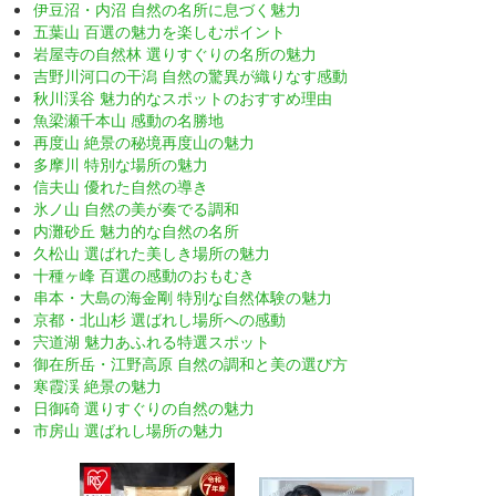
伊豆沼・内沼 自然の名所に息づく魅力
五葉山 百選の魅力を楽しむポイント
岩屋寺の自然林 選りすぐりの名所の魅力
吉野川河口の干潟 自然の驚異が織りなす感動
秋川渓谷 魅力的なスポットのおすすめ理由
魚梁瀬千本山 感動の名勝地
再度山 絶景の秘境再度山の魅力
多摩川 特別な場所の魅力
信夫山 優れた自然の導き
氷ノ山 自然の美が奏でる調和
内灘砂丘 魅力的な自然の名所
久松山 選ばれた美しき場所の魅力
十種ヶ峰 百選の感動のおもむき
串本・大島の海金剛 特別な自然体験の魅力
京都・北山杉 選ばれし場所への感動
宍道湖 魅力あふれる特選スポット
御在所岳・江野高原 自然の調和と美の選び方
寒霞渓 絶景の魅力
日御碕 選りすぐりの自然の魅力
市房山 選ばれし場所の魅力