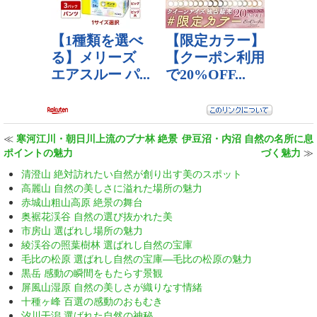
≪
寒河江川・朝日川上流のブナ林 絶景
伊豆沼・内沼 自然の名所に息
ポイントの魅力
づく魅力
≫
清澄山 絶対訪れたい自然が創り出す美のスポット
高麗山 自然の美しさに溢れた場所の魅力
赤城山粗山高原 絶景の舞台
奥裾花渓谷 自然の選び抜かれた美
市房山 選ばれし場所の魅力
綾渓谷の照葉樹林 選ばれし自然の宝庫
毛比の松原 選ばれし自然の宝庫—毛比の松原の魅力
黒岳 感動の瞬間をもたらす景観
屏風山湿原 自然の美しさが織りなす情緒
十種ヶ峰 百選の感動のおもむき
汐川干潟 選ばれた自然の神秘