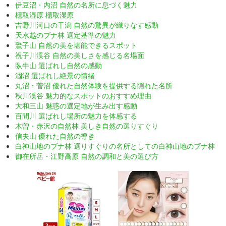
伊豆沼・内沼 自然の名所に息づく魅力
櫃取湿原 櫃取湿原
吉野川河口の干潟 自然の驚異が織りなす感動
天水越のブナ林 選定基準の魅力
鷲子山 自然の美を堪能できるスポット
祝子川渓谷 自然の美しさを感じる名場面
臥牛山 選ばれし自然の感動
涸沼 選ばれし絶景の情緒
丸沼・菅沼 優れた自然体験を提供する隠れた名所
秋川渓谷 魅力的なスポットのおすすめ理由
大和三山 魅惑の選定地が生み出す感動
百間川 選ばれし場所の魅力を体感する
木曽・赤沢の自然林 美しき自然の選りすぐり
信夫山 優れた自然の導き
白神山地のブナ林 選りすぐりの名所としての白神山地のブナ林
御在所岳・江野高原 自然の調和と美の選び方