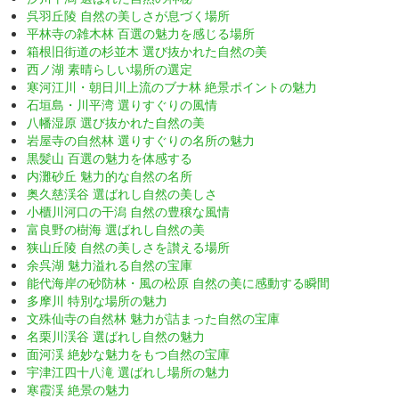
呉羽丘陵 自然の美しさが息づく場所
平林寺の雑木林 百選の魅力を感じる場所
箱根旧街道の杉並木 選び抜かれた自然の美
西ノ湖 素晴らしい場所の選定
寒河江川・朝日川上流のブナ林 絶景ポイントの魅力
石垣島・川平湾 選りすぐりの風情
八幡湿原 選び抜かれた自然の美
岩屋寺の自然林 選りすぐりの名所の魅力
黒髪山 百選の魅力を体感する
内灘砂丘 魅力的な自然の名所
奥久慈渓谷 選ばれし自然の美しさ
小櫃川河口の干潟 自然の豊穣な風情
富良野の樹海 選ばれし自然の美
狭山丘陵 自然の美しさを讃える場所
余呉湖 魅力溢れる自然の宝庫
能代海岸の砂防林・風の松原 自然の美に感動する瞬間
多摩川 特別な場所の魅力
文殊仙寺の自然林 魅力が詰まった自然の宝庫
名栗川渓谷 選ばれし自然の魅力
面河渓 絶妙な魅力をもつ自然の宝庫
宇津江四十八滝 選ばれし場所の魅力
寒霞渓 絶景の魅力