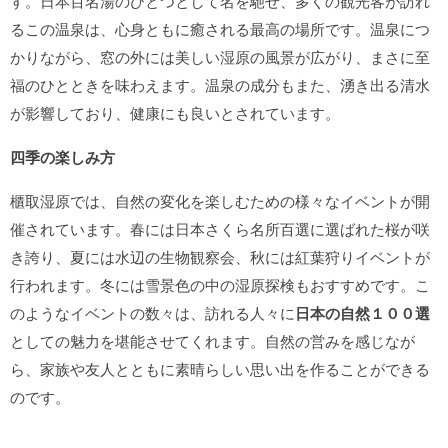
す。日本百名湯のひとつとして名を馳せ、多くの観光客が訪れ
るこの温泉は、心身ともに癒される最高の場所です。温泉につ
かりながら、窓の外には美しい湿原の風景が広がり、まさに至
福のひとときを味わえます。温泉の成分もまた、湧き出る清水
が影響しており、健康にも良いとされています。
四季の楽しみ方
櫃取湿原では、自然の変化を楽しむための様々なイベントが開
催されています。春には日本さくら名所百選に選ばれた桜が咲
き誇り、夏には水辺の生物観察会、秋には紅葉狩りイベントが
行われます。冬には雪景色の中の湿原探検もおすすめです。こ
のようなイベントの数々は、訪れる人々に
日本の自然１００選
としての魅力を堪能させてくれます。自然の営みを感じなが
ら、家族や友人とともに素晴らしい思い出を作ることができる
のです。