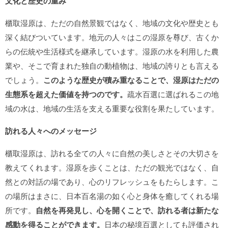
文化と歴史の重み
櫃取湿原は、ただの自然景観ではなく、地域の文化や歴史とも
深く結びついています。地元の人々はこの湿原を尊び、古くか
らの伝統や生活様式を継承しています。湿原の水を利用した農
業や、そこで育まれた独自の動植物は、地域の誇りとも言える
でしょう。
このような歴史が積み重なることで、湿原はただの
生態系を超えた価値を持つのです。
疏水百選に選ばれるこの地
域の水は、地域の生活を支える重要な役割を果たしています。
訪れる人々へのメッセージ
櫃取湿原は、訪れる全ての人々に自然の美しさとその大切さを
教えてくれます。湿原を歩くことは、ただの観光ではなく、自
然との対話の場であり、心のリフレッシュをもたらします。こ
の場所はまさに、日本百名湯の如く心と身体を癒してくれる場
所です。
自然を再発見し、心を開くことで、訪れる者は新たな
感動を得ることができます。
日本の秘境百選としても評価され