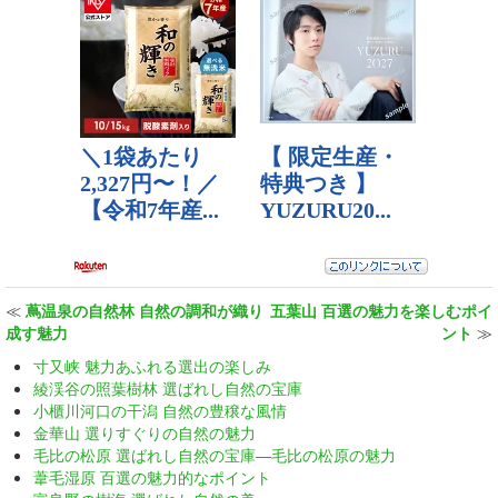
≪
蔦温泉の自然林 自然の調和が織り
五葉山 百選の魅力を楽しむポイ
成す魅力
ント
≫
寸又峡 魅力あふれる選出の楽しみ
綾渓谷の照葉樹林 選ばれし自然の宝庫
小櫃川河口の干潟 自然の豊穣な風情
金華山 選りすぐりの自然の魅力
毛比の松原 選ばれし自然の宝庫—毛比の松原の魅力
葦毛湿原 百選の魅力的なポイント