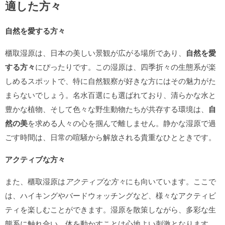
適した方々
自然を愛する方々
櫃取湿原は、日本の美しい景観が広がる場所であり、
自然を愛
する方々
にぴったりです。この湿原は、四季折々の生態系が楽
しめるスポットで、特に自然観察が好きな方にはその魅力がた
まらないでしょう。名水百選にも選ばれており、清らかな水と
豊かな植物、そして色々な野生動物たちが共存する環境は、
自
然の美
を求める人々の心を掴んで離しません。静かな湿原で過
ごす時間は、日常の喧騒から解放される貴重なひとときです。
アクティブな方々
また、櫃取湿原は
アクティブな方々
にも向いています。ここで
は、ハイキングやバードウォッチングなど、様々なアクティビ
ティを楽しむことができます。湿原を散策しながら、多彩な生
態系に触れ合い、体を動かすことは心地よい刺激となります。