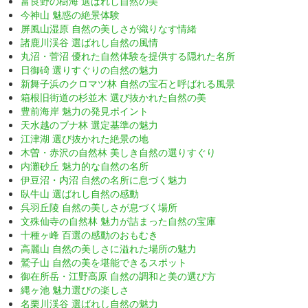
富良野の樹海 選ばれし自然の美
今神山 魅惑の絶景体験
屏風山湿原 自然の美しさが織りなす情緒
諸鹿川渓谷 選ばれし自然の風情
丸沼・菅沼 優れた自然体験を提供する隠れた名所
日御碕 選りすぐりの自然の魅力
新舞子浜のクロマツ林 自然の宝石と呼ばれる風景
箱根旧街道の杉並木 選び抜かれた自然の美
豊前海岸 魅力の発見ポイント
天水越のブナ林 選定基準の魅力
江津湖 選び抜かれた絶景の地
木曽・赤沢の自然林 美しき自然の選りすぐり
内灘砂丘 魅力的な自然の名所
伊豆沼・内沼 自然の名所に息づく魅力
臥牛山 選ばれし自然の感動
呉羽丘陵 自然の美しさが息づく場所
文殊仙寺の自然林 魅力が詰まった自然の宝庫
十種ヶ峰 百選の感動のおもむき
高麗山 自然の美しさに溢れた場所の魅力
鷲子山 自然の美を堪能できるスポット
御在所岳・江野高原 自然の調和と美の選び方
縄ヶ池 魅力選びの楽しさ
名栗川渓谷 選ばれし自然の魅力