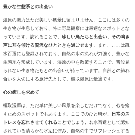
豊かな生態系との出会い
湿原の魅力はただ美しい風景に留まりません。ここには多くの
生き物が生息しており、特に野鳥観察には最適なスポットとな
っています。訪れることで、
珍しい鳥たちと出会い、その鳴き
声に耳を傾ける贅沢なひとときを過ごせます。
また、ここは疏
水百選にも登録されており、自然の水の流れが力強く、豊かな
生態系を形成しています。湿原の中を散策することで、普段見
られない生き物たちとの出会いが待っています。自然との触れ
合いを大切にする旅行先として、櫃取湿原は最適です。
心の癒しを求めて
櫃取湿原は、ただ単に美しい風景を楽しむだけでなく、心を癒
すためのスポットでもあります。ここでのひと時が、
日常のス
トレスを忘れさせてくれることでしょう。
名水百選として認知
されている清らかな水辺に佇み、自然の中でリフレッシュする