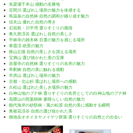
魚梁瀬千本山 感動の名勝地
百間川 選ばれし場所の魅力を体感する
蔦温泉の自然林 自然の調和が織り成す魅力
信夫山 優れた自然の導き
石垣島・川平湾 選りすぐりの風情
奥久慈渓谷 選ばれし自然の美しさ
平林寺の雑木林 百選の魅力を感じる場所
寒霞渓 絶景の魅力
狭山丘陵 自然の美しさを讃える場所
宝満山 選び抜かれた美の宝庫
岩屋寺の自然林 選りすぐりの名所の魅力
帝釈峡 自然の美に触れる感動
市房山 選ばれし場所の魅力
京都・北山杉 選ばれし場所への感動
久松山 選ばれた美しき場所の魅力
白神山地のブナ林 選りすぐりの名所としての白神山地のブナ林
高隈山の照葉樹林 素晴らしい自然の魅力
能代海岸の砂防林・風の松原 自然の美に感動する瞬間
奥裾花渓谷 自然の選び抜かれた美
御池岳オオイタヤメイゲツ群落 選りすぐりの自然との出会い