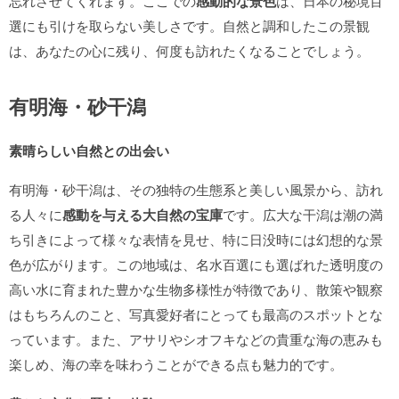
忘れさせてくれます。ここでの
感動的な景色
は、日本の秘境百
選にも引けを取らない美しさです。自然と調和したこの景観
は、あなたの心に残り、何度も訪れたくなることでしょう。
有明海・砂干潟
素晴らしい自然との出会い
有明海・砂干潟は、その独特の生態系と美しい風景から、訪れ
る人々に
感動を与える大自然の宝庫
です。広大な干潟は潮の満
ち引きによって様々な表情を見せ、特に日没時には幻想的な景
色が広がります。この地域は、名水百選にも選ばれた透明度の
高い水に育まれた豊かな生物多様性が特徴であり、散策や観察
はもちろんのこと、写真愛好者にとっても最高のスポットとな
っています。また、アサリやシオフキなどの貴重な海の恵みも
楽しめ、海の幸を味わうことができる点も魅力的です。