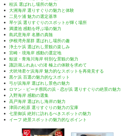
桂浜 選ばれし場所の魅力
大洲海岸 選りすぐりの魅力と体験
二見ケ浦 魅力の選定基準
琴ケ浜 選りすぐりのスポットが輝く場所
満濃池 感動を呼ぶ場の魅力
島武意海岸 名勝の真髄
伊根湾舟屋群 選ばれし場所の趣
浄土ケ浜 選ばれし景観の楽しみ
宮崎・境海岸 感動の選定地
鯨波・青海川海岸 特別な景観の魅力
諏訪湖ふれあいの渚 極上の体験を求めて
犬吠埼君ケ浜海岸 魅力的なスポットを再発見する
黒ケ浜 百選の魅力的なスポット
弓が浜海岸 選ばれし景色の魅力
ロマン・ビーチ県民の浜・恋が浜 選りすぐりの絶景の魅力
入野海岸 感動の選集
高戸海岸 選ばれし海岸の魅力
津田の松原 選りすぐりの魅力の宝庫
七里御浜 絶対に訪れるべきスポットの魅力
イーフ 絶景スポットの魅力的なポイント