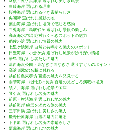
室積・虹ケ浜海岸 選ばれし美しき風景
白崎海岸 選ばれる理由
桜井海岸 選ばれるべき素晴らしさ
尖閣湾 選ばれし感動の地
葉山海岸 選ばれし場所で感じる感動
白兎海岸・鳥取砂丘 選ばれし景観の楽しみ
高浜海水浴場 絶対行くべきスポットの魅力
稲佐の浜 選ばれし情景の魅力
七里ケ浜海岸 自然と共鳴する魅力のスポット
日豊海岸・小倉ケ浜 選ばれし風景が誘う深い情緒
筆島 選ばれし者たちの魅力
葛西海浜公園・東なぎさ西なぎさ 選りすぐりのポイント
高浜 感動の名勝に触れる
越前松島東尋坊 百選の魅力を発見する
雨晴海岸・松田江の長浜 百選の見どころ満載の場所
須ノ川海岸 選ばれし絶景の宝庫
琴引浜 選ばれし名所の魅力
前原・横渚海岸 選ばれし地の魅力
越前海岸 絶景を求める旅の魅力
三宇田浜 選ばれし美しさの魅力
慶野松原海岸 百選の魅力に迫る
トド原 選ばれし名所の素晴らしさ
薄磯海岸 選ばれし地の魅力