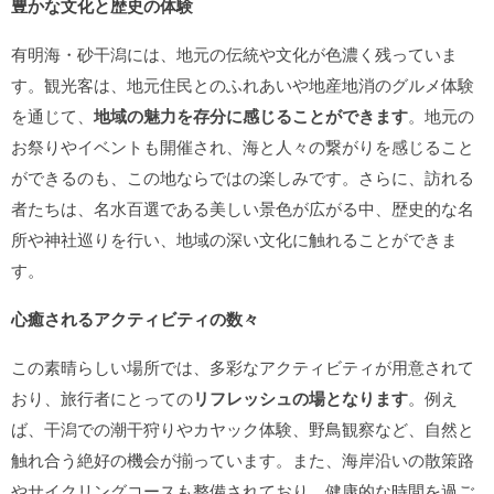
豊かな文化と歴史の体験
有明海・砂干潟には、地元の伝統や文化が色濃く残っていま
す。観光客は、地元住民とのふれあいや地産地消のグルメ体験
を通じて、
地域の魅力を存分に感じることができます
。地元の
お祭りやイベントも開催され、海と人々の繋がりを感じること
ができるのも、この地ならではの楽しみです。さらに、訪れる
者たちは、名水百選である美しい景色が広がる中、歴史的な名
所や神社巡りを行い、地域の深い文化に触れることができま
す。
心癒されるアクティビティの数々
この素晴らしい場所では、多彩なアクティビティが用意されて
おり、旅行者にとっての
リフレッシュの場となります
。例え
ば、干潟での潮干狩りやカヤック体験、野鳥観察など、自然と
触れ合う絶好の機会が揃っています。また、海岸沿いの散策路
やサイクリングコースも整備されており、健康的な時間を過ご