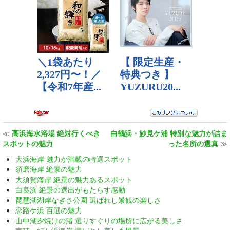
≪
高浜海水浴場 絶対行くべき
白鶴浜・妙見ケ浦 特別な魅力が詰ま
スポットの魅力
った名所の選真
≫
大浜海岸 魅力が満載の特選スポット
須磨海岸 絶景の魅力
大須賀海岸 絶景の魅力あるスポット
白良浜 絶景の選出がもたらす感動
琵琶湖湖岸なぎさ公園 選ばれし景観の楽しさ
恋路ケ浜 百選の魅力
山中湖夕焼けの渚 選りすぐりの場所に広がる美しさ