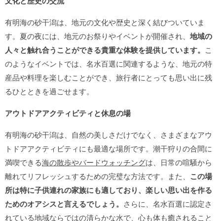
文化と歴史の交流
有明海の砂干潟は、地元の文化や歴史と深く結びついていま
す。夏の夜には、地元のお祭りやイベントが開催され、
地域の
人々と触れ合うことができる貴重な体験を提供しています。
こ
のようなイベントでは、名水百選に関連するような、地元の特
産品や料理を楽しむことができ、旅行者にとっても思い出に残
るひとときを過ごせます。
アウトドアアクティビティと休息の場
有明海の砂干潟は、自然の美しさだけでなく、さまざまなアウ
トドアアクティビティにも最適な場所です。潮干狩りの合間に
満喫できる
海の散歩やバードウォッチング
は、日常の喧騒から
離れてリフレッシュするための完璧な方法です。また、
この場
所は特に子供連れの家族にも適しており、楽しい思い出を作る
ためのオアシスと言えるでしょう。
さらに、名水百選に認定さ
れている地域ならではの清らかな水で、心も体も癒されること